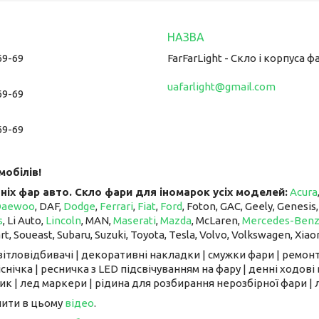
69-69
FarFarLight - Cкло і корпуса ф
uafarlight@gmail.com
69-69
69-69
мобілів!
ніх фар авто. Скло фари для іномарок усіх моделей:
Acura
Daewoo
, DAF,
Dodge
,
Ferrari
,
Fiat
,
Ford
, Foton, GAC, Geely, Genesis
s
, Li Auto, ​​​​​​​
Lincoln
, MAN,
Maserati
,
Mazda
, McLaren, ​​​​​​​
Mercedes-Ben
art, Soueast, Subaru, Suzuki, Toyota, Tesla, Volvo, Volkswagen, Xiao
світловідбивачі | декоративні накладки | смужки фари | ремонт
снічка | ресничка з LED підсвічуванням на фару | денні ходові 
к | лед маркери | рідина для розбирання нерозбірної фари | л
чити в цьому
відео
.