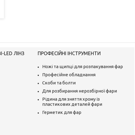
-LED ЛІНЗ
ПРОФЕСІЙНІ ІНСТРУМЕНТИ
Ножі та щипці для розпакування фар
Професійне обладнання
Скоби та болти
Для розбирання нерозбірної фари
Рідина для зняття хрому із
пластикових деталей фари
Герметик для фар