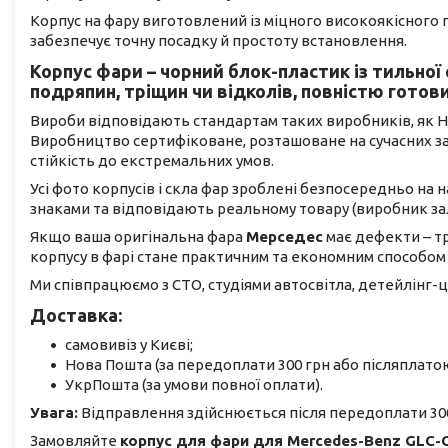
Корпус на фару виготовлений із міцного високоякісного
забезпечує точну посадку й простоту встановлення.
Корпус фари – чорний блок-пластик із тильної
подряпин, тріщин чи відколів, повністю готов
Вироби відповідають стандартам таких виробників, як Hella
Виробництво сертифіковане, розташоване на сучасних заво
стійкість до екстремальних умов.
Усі фото корпусів і скла фар зроблені безпосередньо на
знаками та відповідають реальному товару (виробник з
Якщо ваша оригінальна фара
Мерседес
має дефекти – т
корпусу в фарі стане практичним та економним способом
Ми співпрацюємо з СТО, студіями автосвітла, детейлінг-ц
Доставка:
самовивіз у Києві;
Нова Пошта (за передоплати 300 грн або післяплатою
УкрПошта (за умови повної оплати).
Увага:
Відправлення здійснюється після передоплати 300
Замовляйте
корпус для фари для Mercedes-Benz GLC-C