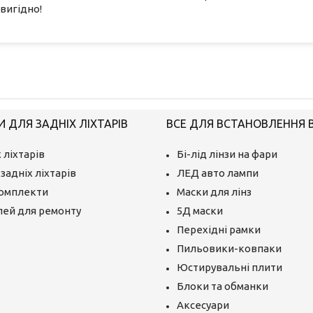
вигідно!
 ДЛЯ ЗАДНІХ ЛІХТАРІВ
ВСЕ ДЛЯ ВСТАНОВЛЕННЯ BI
 ліхтарів
Бі-лід лінзи на фари
задніх ліхтарів
ЛЕД авто лампи
комплекти
Маски для лінз
лей для ремонту
5Д маски
Перехідні рамки
Пильовики-ковпаки
Юстирувальні плити
Блоки та обманки
Аксесуари