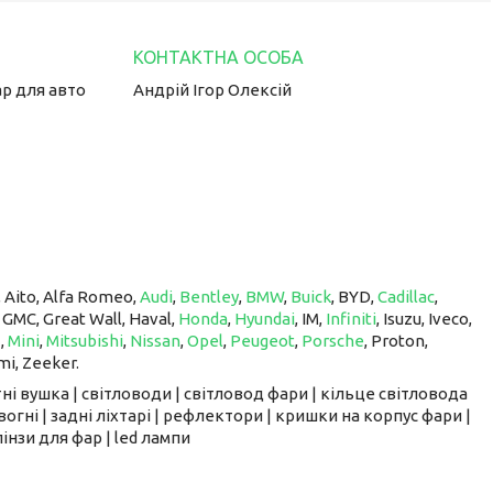
ар для авто
Андрій Ігор Олексій
, Aito, Alfa Romeo,
Audi
,
Bentley
,
BMW
,
Buick
, BYD,
Cadillac
,
, GMC, Great Wall, Haval,
Honda
,
Hyundai
, IM, ​​​​​​​
Infiniti
, Isuzu, Iveco,
z
,
Mini
,
Mitsubishi
,
Nissan
,
Opel
,
Peugeot
,
Porsche
, Proton, ​​​​​​​
mi, Zeeker.
ні вушка | світловоди | світловод фари | кільце світловода
вогні | задні ліхтарі | рефлектори | кришки на корпус фари |
інзи для фар | led лампи