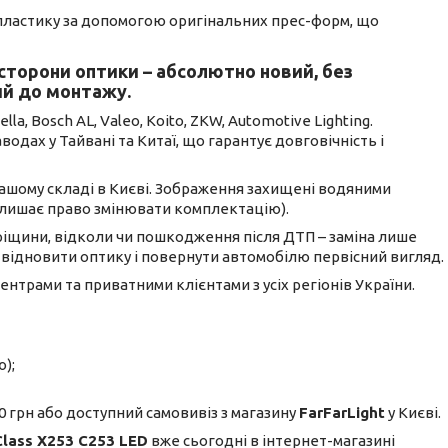
 пластику за допомогою оригінальних прес-форм, що
 сторони оптики – абсолютно новий, без
ий до монтажу.
, Bosch AL, Valeo, Koito, ZKW, Automotive Lighting.
дах у Тайвані та Китаї, що гарантує довговічність і
 нашому складі в Києві. Зображення захищені водяними
алишає право змінювати комплектацію).
ріщини, відколи чи пошкодження після ДТП – заміна лише
 відновити оптику і повернути автомобілю первісний вигляд.
ентрами та приватними клієнтами з усіх регіонів України.
);
 грн або доступний самовивіз з магазину
FarFarLight
у Києві.
lass X253 C253 LED
вже сьогодні в інтернет-магазині