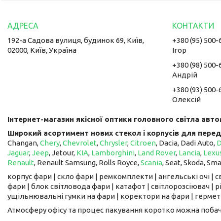
192-а Садова вулиця, будинок 69, Київ,
+380 (95) 500-
02000, Київ, Україна
Ігор
+380 (98) 500-
Андрій
+380 (93) 500-
Олексій
Інтернет-магазин якісної оптики головного світла авто
Широкий асортимент нових стекол і корпусів для перед
Changan,
Chery
,
Chevrolet
,
Chrysler
,
Citroen
, Dacia, Dadi Auto,
Jaguar
,
Jeep
, Jetour, ​​​​​​​
KIA
,
Lamborghini
,
Land Rover
,
Lancia
,
Lexu
Renault
, Renault Samsung, Rolls Royce,
Scania
, Seat, Skoda, Sm
корпус фари | скло фари | ремкомплекти | ангельські очі | 
фари | блок світловода фари | катафот | світлорозсіювач | рі
ущільнювальні гумки на фари | коректори на фари | гермети
Атмосферу офісу та процес пакування коротко можна поба