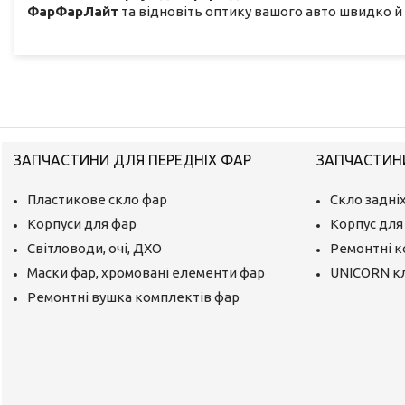
ФарФарЛайт
та відновіть оптику вашого авто швидко й 
ЗАПЧАСТИНИ ДЛЯ ПЕРЕДНІХ ФАР
ЗАПЧАСТИНИ
Пластикове скло фар
Скло задніх
Корпуси для фар
Корпус для 
Світловоди, очі, ДХО
Ремонтні 
Маски фар, хромовані елементи фар
UNICORN к
Ремонтні вушка комплектів фар