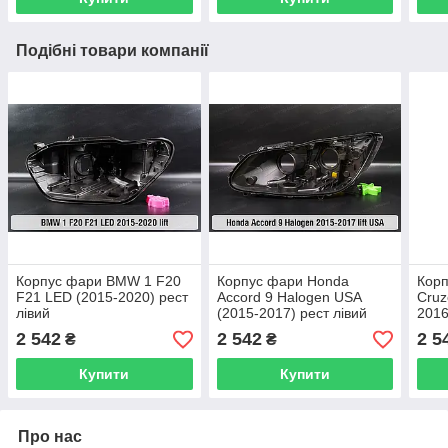
Подібні товари компанії
Корпус фари BMW 1 F20
Корпус фари Honda
Корп
F21 LED (2015-2020) рест
Accord 9 Halogen USA
Cruz
лівий
(2015-2017) рест лівий
2016
2 542
2 542
2 5
₴
₴
Купити
Купити
Про нас