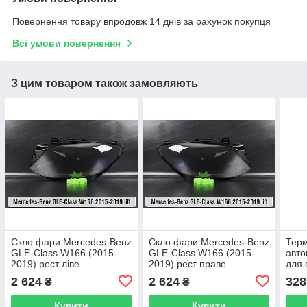
Повернення товару впродовж 14 днів за рахунок покупця
Всі умови повернення
З цим товаром також замовляють
Скло фари Mercedes-Benz
Скло фари Mercedes-Benz
Тер
GLE-Class W166 (2015-
GLE-Class W166 (2015-
авто
2019) рест ліве
2019) рест праве
для 
бути
2 624
2 624
328
₴
₴
Купити
Купити