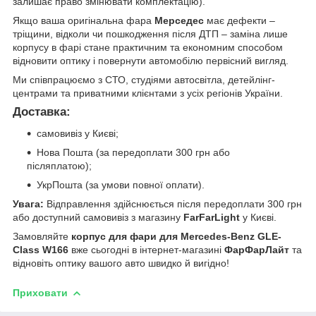
залишає право змінювати комплектацію).
Якщо ваша оригінальна фара
Мерседес
має дефекти –
тріщини, відколи чи пошкодження після ДТП – заміна лише
корпусу в фарі стане практичним та економним способом
відновити оптику і повернути автомобілю первісний вигляд.
Ми співпрацюємо з СТО, студіями автосвітла, детейлінг-
центрами та приватними клієнтами з усіх регіонів України.
Доставка:
самовивіз у Києві;
Нова Пошта (за передоплати 300 грн або
післяплатою);
УкрПошта (за умови повної оплати).
Увага:
Відправлення здійснюється після передоплати 300 грн
або доступний самовивіз з магазину
FarFarLight
у Києві.
Замовляйте
корпус для фари для Mercedes-Benz GLE-
Class W166
вже сьогодні в інтернет-магазині
ФарФарЛайт
та
відновіть оптику вашого авто швидко й вигідно!
Приховати