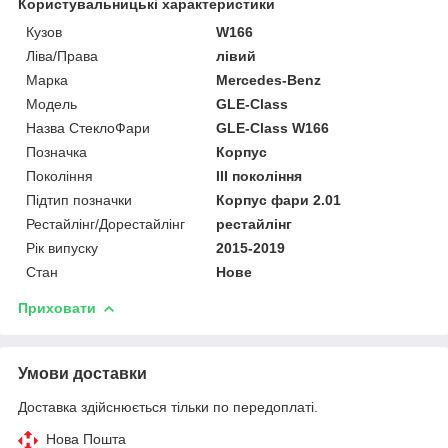
Користувальницькі характеристики
Кузов
W166
Ліва/Права
лівий
Марка
Mercedes-Benz
Мoдель
GLE-Class
Назва СтеклоФари
GLE-Class W166
Позначка
Корпус
Покоління
III покоління
Підтип позначки
Корпус фари 2.01
Рестайлінг/Дорестайлінг
рестайлінг
Рік випуску
2015-2019
Стан
Нове
Приховати
Умови доставки
Доставка здійснюється тільки по передоплаті.
Нова Пошта