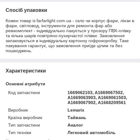
Спосіб упаковки
Кожен товар із farfarlight.com.ua - скло чи корпус фари, лінзи в
фари, світловод, інструменти для ремонта фар або
ремкомплект - індивідуально пакується у прозору ПВХ-плівку
та кілька шарів повітряно-пухирчастої плівки. Замовлення
запаковується в індивідуальну картонну гофрокоробку. Таке
пакування гарантує, що замовлення приїде цілим та без
пошкоджень.
Характеристики
Основні атрибути
Код запчастини
1669062103, A1669067502,
A1669063903, A1669061503,
A1669067902, A1668209561
Виробник
Lemarix
Країна виробник
Тайвань
Тип запчастини
Аналог
Тип техніки
Легковий автомобіль