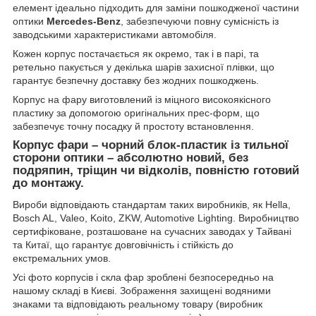
елемент ідеально підходить для заміни пошкодженої частини
оптики
Mercedes-Benz
, забезпечуючи повну сумісність із
заводськими характеристиками автомобіля.
Кожен корпус постачається як окремо, так і в парі, та
ретельно пакується у декілька шарів захисної плівки, що
гарантує безпечну доставку без жодних пошкоджень.
Корпус на фару виготовлений із міцного високоякісного
пластику за допомогою оригінальних прес-форм, що
забезпечує точну посадку й простоту встановлення.
Корпус фари – чорний блок-пластик із тильної
сторони оптики – абсолютно новий, без
подряпин, тріщин чи відколів, повністю готовий
до монтажу.
Вироби відповідають стандартам таких виробників, як Hella,
Bosch AL, Valeo, Koito, ZKW, Automotive Lighting. Виробництво
сертифіковане, розташоване на сучасних заводах у Тайвані
та Китаї, що гарантує довговічність і стійкість до
екстремальних умов.
Усі фото корпусів і скла фар зроблені безпосередньо на
нашому складі в Києві. Зображення захищені водяними
знаками та відповідають реальному товару (виробник