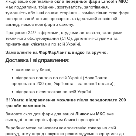
Якщо ваше оригінальне
скло передньої фари Lincoln MKC
має подряпини, тріщини, жовтуватість, запотівання,
туманність або інші ознаки старіння – заміна тільки скла фари
поверне вашій оптиці прозорість та ідеальний зовнішній
вигляд, немов нові фари з салону.
Працюємо 24/7 з фірмами, студіями автосвітла, станціями
технічного обслуговування (СТО), детейлінг-студіями та
приватними клієнтами по всій Україні.
Замовляйте на ФарФарЛайт швидко та зручно.
Доставка і відправлення:
самовивіз у Києві;
відправка поштою по всій Україні (НоваПошта –
предоплата 200 грн, УкрПошта – за повної оплати);
відправка післяплатою по всій Україні.
!!! Увага: відправлення можливе після передоплати 200
грн або самовивіз.
Замовте скло для фари для вашої
Лінкольн МКС
вже
сьогодні та поверніть фарам блиск і прозорість!
Виробник може змінювати комплектацію товару на свій
розсуд, тому перед покупкою рекомендуємо звернутися до