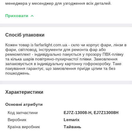
менеджера у месенджер для узгодження всіх деталей.
Приховати
Спосіб упаковки
Кожен товар із farfarlight.com.ua - скло чи корпус фари, лінзи в
фари, світловод, інструменти для ремонта фар або
ремкомплект - індивідуально пакується у прозору ПВХ-плівку
та кілька шарів повітряно-пухирчастої плівки. Замовлення
запаковується в індивідуальну картонну гофрокоробку. Таке
пакування гарантує, що замовлення приїде цілим та без
пошкоджень.
Характеристики
Основні атрибути
Код запчастини
EJ7Z-13008-H, EJ7Z13008H
Виробник
Lemarix
Країна виробник
Тайвань