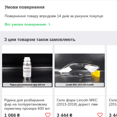
Умови повернення
Повернення товару впродовж 14 днів за рахунок покупця
Всі умови повернення
З цим товаром також замовляють
Рідина для розбирання
Скло фари Lincoln MKC
Скло
фар на поліуретановому
(2013-2018) дорест ліве
(201
герметику прозора 600 мл
1 066
3 444
3 4
₴
₴