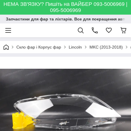
НЕМА ЗВ'ЯЗКУ? Пишіть на ВАЙБЕР 093-5006969 |
095-5006969
Запчастини для фар та ліхтарів. Все для покращення автосві
Скло фар і Корпус фар
Lincoln
MKC (2013-2018)