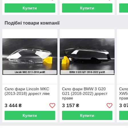
Купити
Купити
Подібні товари компанії
Скло фари Lincoln MKC
Скло фари BMW 3 G20
Скло
(2013-2018) дорест ліве
G21 (2018-2022) дорест
XW50
праве
пра
3 444
3 157
3 0
₴
₴
Купити
Купити