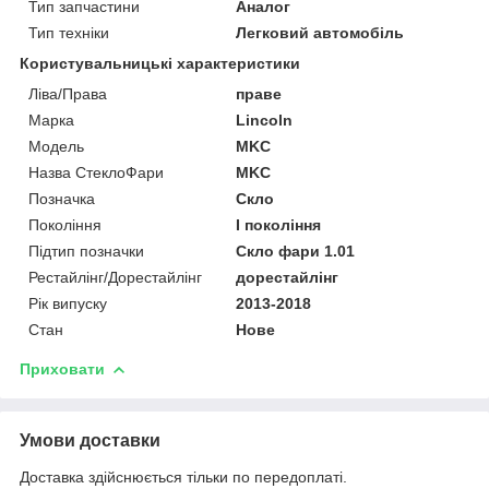
Тип запчастини
Аналог
Тип техніки
Легковий автомобіль
Користувальницькі характеристики
Ліва/Права
праве
Марка
Lincoln
Мoдель
MKC
Назва СтеклоФари
MKC
Позначка
Скло
Покоління
I покоління
Підтип позначки
Скло фари 1.01
Рестайлінг/Дорестайлінг
дорестайлінг
Рік випуску
2013-2018
Стан
Нове
Приховати
Умови доставки
Доставка здійснюється тільки по передоплаті.