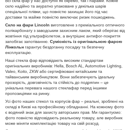
Всі скла фар у нас доступні як окремо, так і парами. Кожне
скло надійно та акуратно упаковане у декілька шарів
спеціальної плівки, що повністю захищає його під час
доставки та майже повністю виключає ризик пошкоджень.
Скло на фари Lincoln
виготовлене з преміального оптичного
полікарбонату з заводським захисним лаком, який оберігає від
жовтіння під ультрафіолетом, а внутрішнє антифог-покриття
запобігає запотіванню.
Сумісність із оригінальною фарою
Лінкольн
гарантує бездоганну посадку та безпечну
експлуатацію.
Наші стекла фар відповідають високим стандартам
оригінальних виробників: Hella, Bosch AL, Automotive Lighting,
Valeo, Koito, ZKW або сертифіковані китайським та
тайванським виробництвом. Вони забезпечують ідеальну
прозорість, довговічність та стійкість до подряпин – це
унікальна перевага нашого стеклафар перед іншими
пропозиціями на ринку.
Усі фото наших стекол та корпусів фар – реальні, зроблені на
складі в Києві на професійному обладнанні. На кожному фото
є водяний знак для захисту авторських прав. Ми гарантуємо:
фото повністю відповідають реальному товару, але виробник
може міняти комплектацію товару на свій розсуд.