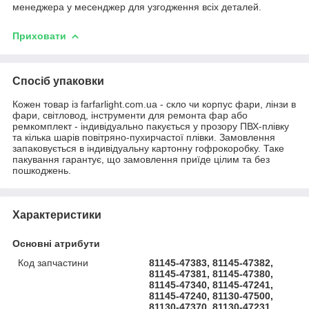
менеджера у месенджер для узгодження всіх деталей.
Приховати
Спосіб упаковки
Кожен товар із farfarlight.com.ua - скло чи корпус фари, лінзи в
фари, світловод, інструменти для ремонта фар або
ремкомплект - індивідуально пакується у прозору ПВХ-плівку
та кілька шарів повітряно-пухирчастої плівки. Замовлення
запаковується в індивідуальну картонну гофрокоробку. Таке
пакування гарантує, що замовлення приїде цілим та без
пошкоджень.
Характеристики
Основні атрибути
Код запчастини
81145-47383, 81145-47382,
81145-47381, 81145-47380,
81145-47340, 81145-47241,
81145-47240, 81130-47500,
81130-47370, 81130-47231,