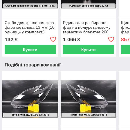
Скоба для кріплення скла
Рідина для розбирання
Щипц
фари металева 13 мм (10
фар на поліуретановому
фікс
одиниць у комплекті)
герметику блакитна 260
фар
мл
132
1 066
857
₴
₴
Купити
Купити
Подібні товари компанії