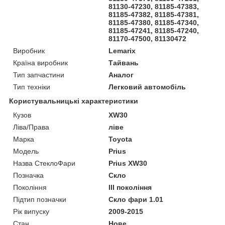
81130-47230, 81185-47383,
81185-47382, 81185-47381,
81185-47380, 81185-47340,
81185-47241, 81185-47240,
81170-47500, 81130472
Виробник
Lemarix
Країна виробник
Тайвань
Тип запчастини
Аналог
Тип техніки
Легковий автомобіль
Користувальницькі характеристики
Кузов
XW30
Ліва/Права
ліве
Марка
Toyota
Мoдель
Prius
Назва СтеклоФари
Prius XW30
Позначка
Скло
Покоління
III покоління
Підтип позначки
Скло фари 1.01
Рік випуску
2009-2015
Стан
Нове