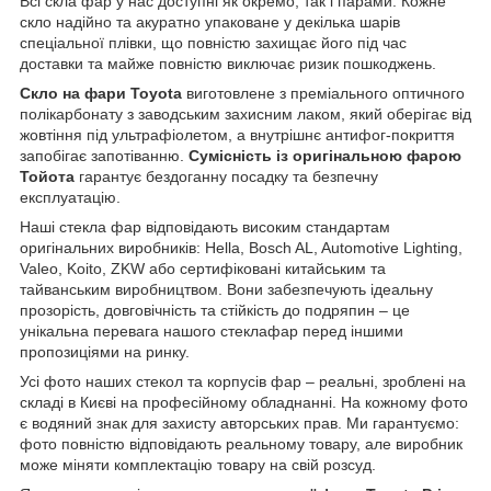
Всі скла фар у нас доступні як окремо, так і парами. Кожне
скло надійно та акуратно упаковане у декілька шарів
спеціальної плівки, що повністю захищає його під час
доставки та майже повністю виключає ризик пошкоджень.
Скло на фари Toyota
виготовлене з преміального оптичного
полікарбонату з заводським захисним лаком, який оберігає від
жовтіння під ультрафіолетом, а внутрішнє антифог-покриття
запобігає запотіванню.
Сумісність із оригінальною фарою
Тойота
гарантує бездоганну посадку та безпечну
експлуатацію.
Наші стекла фар відповідають високим стандартам
оригінальних виробників: Hella, Bosch AL, Automotive Lighting,
Valeo, Koito, ZKW або сертифіковані китайським та
тайванським виробництвом. Вони забезпечують ідеальну
прозорість, довговічність та стійкість до подряпин – це
унікальна перевага нашого стеклафар перед іншими
пропозиціями на ринку.
Усі фото наших стекол та корпусів фар – реальні, зроблені на
складі в Києві на професійному обладнанні. На кожному фото
є водяний знак для захисту авторських прав. Ми гарантуємо:
фото повністю відповідають реальному товару, але виробник
може міняти комплектацію товару на свій розсуд.