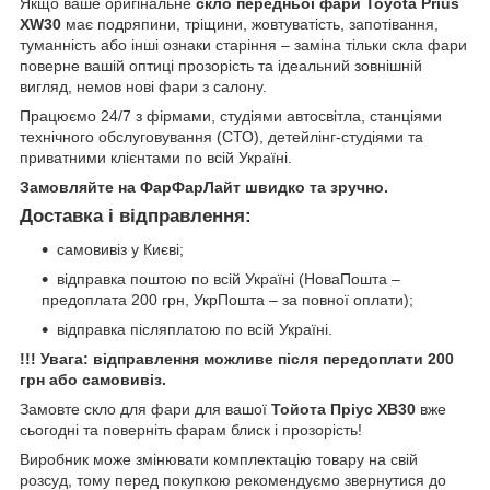
Якщо ваше оригінальне
скло передньої фари Toyota Prius
XW30
має подряпини, тріщини, жовтуватість, запотівання,
туманність або інші ознаки старіння – заміна тільки скла фари
поверне вашій оптиці прозорість та ідеальний зовнішній
вигляд, немов нові фари з салону.
Працюємо 24/7 з фірмами, студіями автосвітла, станціями
технічного обслуговування (СТО), детейлінг-студіями та
приватними клієнтами по всій Україні.
Замовляйте на ФарФарЛайт швидко та зручно.
Доставка і відправлення:
самовивіз у Києві;
відправка поштою по всій Україні (НоваПошта –
предоплата 200 грн, УкрПошта – за повної оплати);
відправка післяплатою по всій Україні.
!!! Увага: відправлення можливе після передоплати 200
грн або самовивіз.
Замовте скло для фари для вашої
Тойота Пріус ХВ30
вже
сьогодні та поверніть фарам блиск і прозорість!
Виробник може змінювати комплектацію товару на свій
розсуд, тому перед покупкою рекомендуємо звернутися до