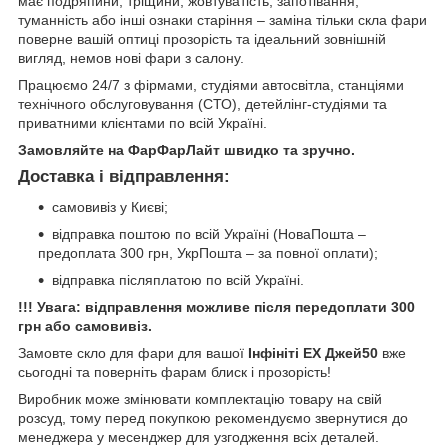
має подряпини, тріщини, жовтуватість, запотівання,
туманність або інші ознаки старіння – заміна тільки скла фари
поверне вашій оптиці прозорість та ідеальний зовнішній
вигляд, немов нові фари з салону.
Працюємо 24/7 з фірмами, студіями автосвітла, станціями
технічного обслуговування (СТО), детейлінг-студіями та
приватними клієнтами по всій Україні.
Замовляйте на ФарФарЛайт швидко та зручно.
Доставка і відправлення:
самовивіз у Києві;
відправка поштою по всій Україні (НоваПошта –
предоплата 300 грн, УкрПошта – за повної оплати);
відправка післяплатою по всій Україні.
!!! Увага: відправлення можливе після передоплати 300
грн або самовивіз.
Замовте скло для фари для вашої
Інфініті ЕХ Джей50
вже
сьогодні та поверніть фарам блиск і прозорість!
Виробник може змінювати комплектацію товару на свій
розсуд, тому перед покупкою рекомендуємо звернутися до
менеджера у месенджер для узгодження всіх деталей.