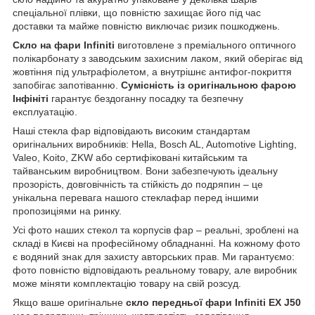
спеціальної плівки, що повністю захищає його під час
доставки та майже повністю виключає ризик пошкоджень.
Скло на фари Infiniti
виготовлене з преміального оптичного
полікарбонату з заводським захисним лаком, який оберігає від
жовтіння під ультрафіолетом, а внутрішнє антифог-покриття
запобігає запотіванню.
Сумісність із оригінальною фарою
Інфініті
гарантує бездоганну посадку та безпечну
експлуатацію.
Наші стекла фар відповідають високим стандартам
оригінальних виробників: Hella, Bosch AL, Automotive Lighting,
Valeo, Koito, ZKW або сертифіковані китайським та
тайванським виробництвом. Вони забезпечують ідеальну
прозорість, довговічність та стійкість до подряпин – це
унікальна перевага нашого стеклафар перед іншими
пропозиціями на ринку.
Усі фото наших стекол та корпусів фар – реальні, зроблені на
складі в Києві на професійному обладнанні. На кожному фото
є водяний знак для захисту авторських прав. Ми гарантуємо:
фото повністю відповідають реальному товару, але виробник
може міняти комплектацію товару на свій розсуд.
Якщо ваше оригінальне
скло передньої фари Infiniti EX J50