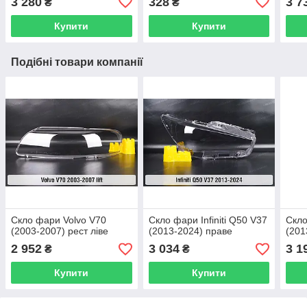
3 280
328
3 7
₴
₴
Купити
Купити
Подібні товари компанії
Скло фари Volvo V70
Скло фари Infiniti Q50 V37
Скло
(2003-2007) рест ліве
(2013-2024) праве
(201
2 952
3 034
3 1
₴
₴
Купити
Купити