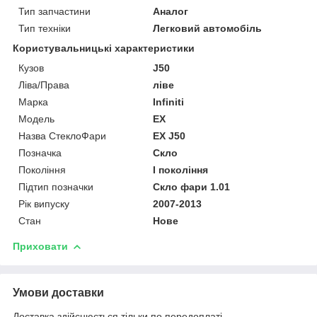
Тип запчастини
Аналог
Тип техніки
Легковий автомобіль
Користувальницькі характеристики
Кузов
J50
Ліва/Права
ліве
Марка
Infiniti
Мoдель
EX
Назва СтеклоФари
EX J50
Позначка
Скло
Покоління
I покоління
Підтип позначки
Скло фари 1.01
Рік випуску
2007-2013
Стан
Нове
Приховати
Умови доставки
Доставка здійснюється тільки по передоплаті.