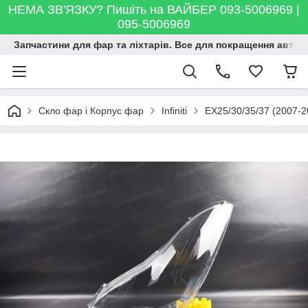
НЕМА ЗВ'ЯЗКУ? Пишіть на ВАЙБЕР 093-5006969 |
095-5006969
Запчастини для фар та ліхтарів. Все для покращення автосві
Скло фар і Корпус фар
Infiniti
EX25/30/35/37 (2007-2