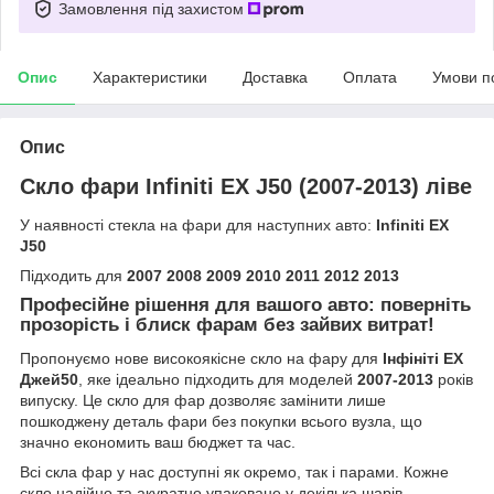
Замовлення під захистом
Опис
Характеристики
Доставка
Оплата
Умови п
Опис
Скло фари Infiniti EX J50 (2007-2013) ліве
У наявності стекла на фари для наступних авто:
Infiniti EX
J50
Підходить для
2007 2008 2009 2010 2011 2012 2013
Професійне рішення для вашого авто: поверніть
прозорість і блиск фарам без зайвих витрат!
Пропонуємо нове високоякісне скло на фару для
Інфініті ЕХ
Джей50
, яке ідеально підходить для моделей
2007-2013
років
випуску. Це скло для фар дозволяє замінити лише
пошкоджену деталь фари без покупки всього вузла, що
значно економить ваш бюджет та час.
Всі скла фар у нас доступні як окремо, так і парами. Кожне
скло надійно та акуратно упаковане у декілька шарів