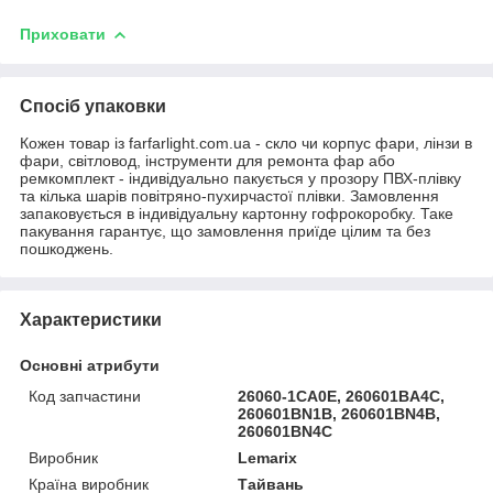
Приховати
Спосіб упаковки
Кожен товар із farfarlight.com.ua - скло чи корпус фари, лінзи в
фари, світловод, інструменти для ремонта фар або
ремкомплект - індивідуально пакується у прозору ПВХ-плівку
та кілька шарів повітряно-пухирчастої плівки. Замовлення
запаковується в індивідуальну картонну гофрокоробку. Таке
пакування гарантує, що замовлення приїде цілим та без
пошкоджень.
Характеристики
Основні атрибути
Код запчастини
26060-1CA0E, 260601BA4C,
260601BN1B, 260601BN4B,
260601BN4C
Виробник
Lemarix
Країна виробник
Тайвань