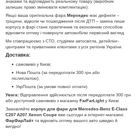
знаками та відповідають реальному товару (виробник
залишає право змінювати комплектацію).
Якщо ваша оригінальна фара
Мерседес
має дефекти –
тріщини, відколи чи пошкодження після ДТП – заміна лише
корпусу в фарі стане практичним та економним способом
відновити оптику і повернути автомобілю первісний вигляд.
Ми співпрацюємо з СТО, студіями автосвітла, детейлінг-
центрами та приватними клієнтами з усіх регіонів України.
Доставка:
самовивіз у Києві;
Нова Пошта (за передоплати 300 грн або
післяплатою);
УкрПошта (за умови повної оплати).
Увага:
Відправлення здійснюється після передоплати 300 грн
або доступний самовивіз з магазину
FarFarLight
у Києві.
Замовляйте
корпус для фари для Mercedes-Benz E-Class
C207 A207 Xenon Coupe
вже сьогодні в інтернет-магазині
ФарФарЛайт
та відновіть оптику вашого авто швидко й
вигідно!