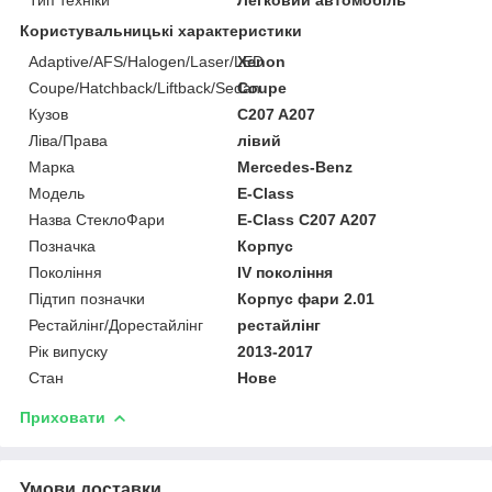
Користувальницькі характеристики
Adaptive/AFS/Halogen/Laser/LED
Xenon
Coupe/Hatchback/Liftback/Sedan
Coupe
Кузов
C207 A207
Ліва/Права
лівий
Марка
Mercedes-Benz
Мoдель
E-Class
Назва СтеклоФари
E-Class C207 A207
Позначка
Корпус
Покоління
IV покоління
Підтип позначки
Корпус фари 2.01
Рестайлінг/Дорестайлінг
рестайлінг
Рік випуску
2013-2017
Стан
Нове
Приховати
Умови доставки