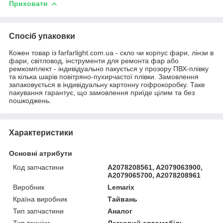
Приховати
Спосіб упаковки
Кожен товар із farfarlight.com.ua - скло чи корпус фари, лінзи в
фари, світловод, інструменти для ремонта фар або
ремкомплект - індивідуально пакується у прозору ПВХ-плівку
та кілька шарів повітряно-пухирчастої плівки. Замовлення
запаковується в індивідуальну картонну гофрокоробку. Таке
пакування гарантує, що замовлення приїде цілим та без
пошкоджень.
Характеристики
Основні атрибути
Код запчастини
A2078208561, A2079063900,
A2079065700, A2078208961
Виробник
Lemarix
Країна виробник
Тайвань
Тип запчастини
Аналог
Тип техніки
Легковий автомобіль