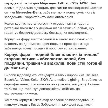
передньої фари для Мерседес Е-Клас С207 А207
. Цей
елемент ідеально підходить для заміни пошкодженої частини
оптики
Mercedes-Benz
, забезпечуючи повну сумісність із
заводськими характеристиками автомобіля.
Кожен корпус постачається як окремо, так і в парі, та
ретельно пакується у декілька шарів захисної плівки, що
гарантує безпечну доставку без жодних пошкоджень.
Корпус на фару виготовлений із міцного високоякісного
пластику за допомогою оригінальних прес-форм, що
забезпечує точну посадку й простоту встановлення.
Корпус фари – чорний блок-пластик із тильної
сторони оптики – абсолютно новий, без
подряпин, тріщин чи відколів, повністю готовий
до монтажу.
Вироби відповідають стандартам таких виробників, як Hella,
Bosch AL, Valeo, Koito, ZKW, Automotive Lighting. Виробництво
сертифіковане, розташоване на сучасних заводах у Тайвані
та Китаї, що гарантує довговічність і стійкість до
екстремальних умов.
Усі фото корпусів і скла фар зроблені безпосередньо на
нашому складі в Києві. Зображення захищені водяними