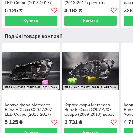
LED Coupe (2013-2017)
(2013-2017) рест ліве
для 
рест правий
бути
5 125
4 182
328
₴
₴
Купити
Купити
Подібні товари компанії
Корпус фари Mercedes-
Корпус фари Mercedes-
Корп
Benz E-Class C207 A207
Benz E-Class C207 A207
Benz
LED Coupe (2013-2017)
Coupe (2009-2013) дорест
Xeno
рест лівий
лівий
рест
5 125
3 731
4 7
₴
₴
Купити
Купити