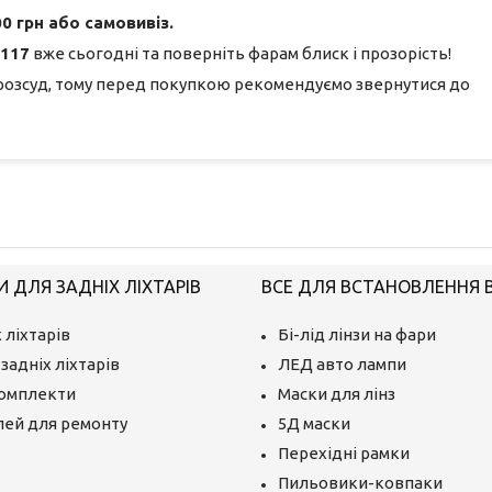
0 грн або самовивіз.
117
вже сьогодні та поверніть фарам блиск і прозорість!
розсуд, тому перед покупкою рекомендуємо звернутися до
 ДЛЯ ЗАДНІХ ЛІХТАРІВ
ВСЕ ДЛЯ ВСТАНОВЛЕННЯ BI
 ліхтарів
Бі-лід лінзи на фари
задніх ліхтарів
ЛЕД авто лампи
комплекти
Маски для лінз
лей для ремонту
5Д маски
Перехідні рамки
Пильовики-ковпаки