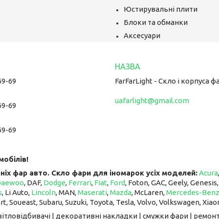
Юстирувальні плити
Блоки та обманки
Аксесуари
69-69
FarFarLight - Cкло і корпуса ф
uafarlight@gmail.com
69-69
69-69
мобілів!
ніх фар авто. Скло фари для іномарок усіх моделей:
Acura
Daewoo
, DAF,
Dodge
,
Ferrari
,
Fiat
,
Ford
, Foton, GAC, Geely, Genesis
s
, Li Auto, ​​​​​​​
Lincoln
, MAN,
Maserati
,
Mazda
, McLaren, ​​​​​​​
Mercedes-Ben
art, Soueast, Subaru, Suzuki, Toyota, Tesla, Volvo, Volkswagen, Xiao
світловідбивачі | декоративні накладки | смужки фари | ремонт