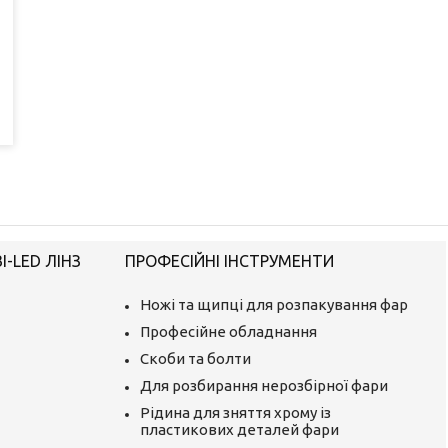
-LED ЛІНЗ
ПРОФЕСІЙНІ ІНСТРУМЕНТИ
Ножі та щипці для розпакування фар
Професійне обладнання
Скоби та болти
Для розбирання нерозбірної фари
Рідина для зняття хрому із
пластикових деталей фари