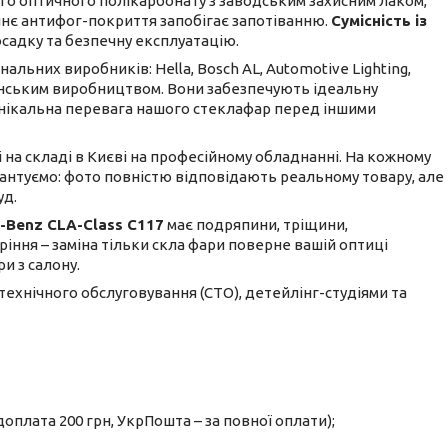
го оптичного полікарбонату з заводським захисним лаком,
ішнє антифог-покриття запобігає запотіванню.
Сумісність із
садку та безпечну експлуатацію.
льних виробників: Hella, Bosch AL, Automotive Lighting,
ванським виробництвом. Вони забезпечують ідеальну
е унікальна перевага нашого стеклафар перед іншими
і на складі в Києві на професійному обладнанні. На кожному
рантуємо: фото повністю відповідають реальному товару, але
уд.
-Benz CLA-Class C117
має подряпини, тріщини,
аріння – заміна тільки скла фари поверне вашій оптиці
и з салону.
 технічного обслуговування (СТО), детейлінг-студіями та
оплата 200 грн, УкрПошта – за повної оплати);