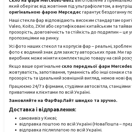
Скло на фари Mercedes-Benz
виготовлене з преміально
який оберігає від жовтіння під ультрафіолетом, а внутр
оригінальною фарою Мерседес
гарантує бездоганну по
Наші стекла фар відповідають високим стандартам оригіна
Valeo, Koito, ZKW або сертифіковані китайським та тай
прозорість, довговічність та стійкість до подряпин – ц
пропозиціями на ринку.
Усі фото наших стекол та корпусів фар – реальні, зроблен
фото є водяний знак для захисту авторських прав. Ми га
виробник може міняти комплектацію товару на свій розс
Якщо ваше оригінальне
скло передньої фари Mercedes
жовтуватість, запотівання, туманність або інші ознаки ст
прозорість та ідеальний зовнішній вигляд, немов нові фар
Працюємо 24/7 з фірмами, студіями автосвітла, станціями
приватними клієнтами по всій Україні.
Замовляйте на ФарФарЛайт швидко та зручно.
Доставка і відправлення:
самовивіз у Києві;
відправка поштою по всій Україні (НоваПошта – пред
відправка післяплатою по всій Україні.