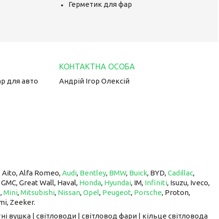
Герметик для фар
ар для авто
Андрій Ігор Олексій
, Aito, Alfa Romeo,
Audi
,
Bentley
,
BMW
,
Buick
, BYD,
Cadillac
,
, GMC, Great Wall, Haval,
Honda
,
Hyundai
, IM, ​​​​​​​
Infiniti
, Isuzu, Iveco,
z
,
Mini
,
Mitsubishi
,
Nissan
,
Opel
,
Peugeot
,
Porsche
, Proton, ​​​​​​​
mi, Zeeker.
ні вушка | світловоди | світловод фари | кільце світловода