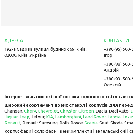
192-а Садова вулиця, будинок 69, Київ,
+380 (95) 500-
02000, Київ, Україна
Ігор
+380 (98) 500-
Андрій
+380 (93) 500-
Олексій
Інтернет-магазин якісної оптики головного світла авто
Широкий асортимент нових стекол і корпусів для перед
Changan,
Chery
,
Chevrolet
,
Chrysler
,
Citroen
, Dacia, Dadi Auto,
Jaguar
,
Jeep
, Jetour, ​​​​​​​
KIA
,
Lamborghini
,
Land Rover
,
Lancia
,
Lexu
Renault
, Renault Samsung, Rolls Royce,
Scania
, Seat, Skoda, Sm
корпус фари | скло фари | ремкомплекти | ангельські очі | 