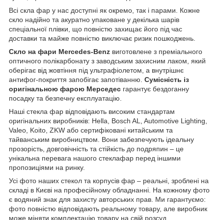
Всі скла фар у нас доступні як окремо, так і парами. Кожне
скло надійно та акуратно упаковане у декілька шарів
спеціальної плівки, що повністю захищає його під час
доставки та майже повністю виключає ризик пошкоджень.
Скло на фари Mercedes-Benz
виготовлене з преміального
оптичного полікарбонату з заводським захисним лаком, який
оберігає від жовтіння під ультрафіолетом, а внутрішнє
антифог-покриття запобігає запотіванню.
Сумісність із
оригінальною фарою Мерседес
гарантує бездоганну
посадку та безпечну експлуатацію.
Наші стекла фар відповідають високим стандартам
оригінальних виробників: Hella, Bosch AL, Automotive Lighting,
Valeo, Koito, ZKW або сертифіковані китайським та
тайванським виробництвом. Вони забезпечують ідеальну
прозорість, довговічність та стійкість до подряпин – це
унікальна перевага нашого стеклафар перед іншими
пропозиціями на ринку.
Усі фото наших стекол та корпусів фар – реальні, зроблені на
складі в Києві на професійному обладнанні. На кожному фото
є водяний знак для захисту авторських прав. Ми гарантуємо:
фото повністю відповідають реальному товару, але виробник
може міняти комплектацію товару на свій розсуд.