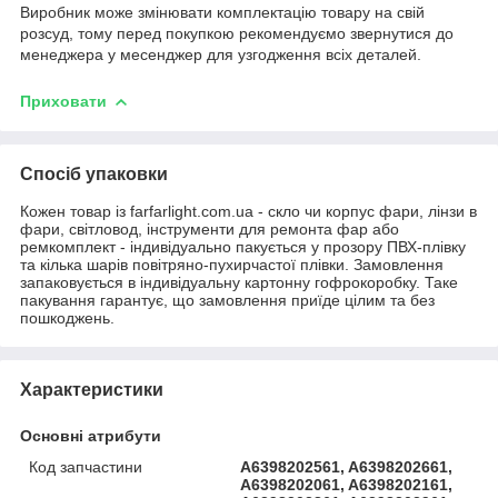
Виробник може змінювати комплектацію товару на свій
розсуд, тому перед покупкою рекомендуємо звернутися до
менеджера у месенджер для узгодження всіх деталей.
Приховати
Спосіб упаковки
Кожен товар із farfarlight.com.ua - скло чи корпус фари, лінзи в
фари, світловод, інструменти для ремонта фар або
ремкомплект - індивідуально пакується у прозору ПВХ-плівку
та кілька шарів повітряно-пухирчастої плівки. Замовлення
запаковується в індивідуальну картонну гофрокоробку. Таке
пакування гарантує, що замовлення приїде цілим та без
пошкоджень.
Характеристики
Основні атрибути
Код запчастини
A6398202561, A6398202661,
A6398202061, A6398202161,