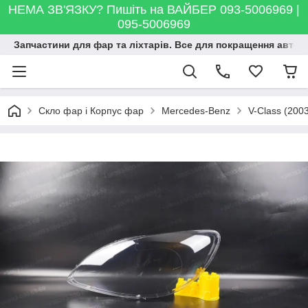
НЕМА ЗВ'ЯЗКУ? Пишіть на ВАЙБЕР 093-5006969 |
095-5006969
Запчастини для фар та ліхтарів. Все для покращення автосві
Скло фар і Корпус фар
Mercedes-Benz
V-Class (200