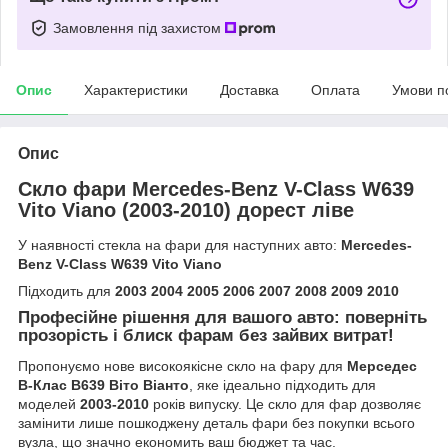
Замовлення під захистом
Опис
Характеристики
Доставка
Оплата
Умови п
Опис
Скло фари Mercedes-Benz V-Class W639
Vito Viano (2003-2010) дорест ліве
У наявності стекла на фари для наступних авто:
Mercedes-
Benz V-Class W639 Vito Viano
Підходить для
2003 2004 2005 2006 2007 2008 2009 2010
Професійне рішення для вашого авто: поверніть
прозорість і блиск фарам без зайвих витрат!
Пропонуємо нове високоякісне скло на фару для
Мерседес
В-Клас В639 Віто Віанто
, яке ідеально підходить для
моделей
2003-2010
років випуску. Це скло для фар дозволяє
замінити лише пошкоджену деталь фари без покупки всього
вузла, що значно економить ваш бюджет та час.