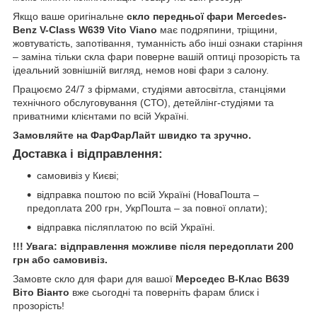
Якщо ваше оригінальне
скло передньої фари Mercedes-
Benz V-Class W639 Vito Viano
має подряпини, тріщини,
жовтуватість, запотівання, туманність або інші ознаки старіння
– заміна тільки скла фари поверне вашій оптиці прозорість та
ідеальний зовнішній вигляд, немов нові фари з салону.
Працюємо 24/7 з фірмами, студіями автосвітла, станціями
технічного обслуговування (СТО), детейлінг-студіями та
приватними клієнтами по всій Україні.
Замовляйте на ФарФарЛайт швидко та зручно.
Доставка і відправлення:
самовивіз у Києві;
відправка поштою по всій Україні (НоваПошта –
предоплата 200 грн, УкрПошта – за повної оплати);
відправка післяплатою по всій Україні.
!!! Увага: відправлення можливе після передоплати 200
грн або самовивіз.
Замовте скло для фари для вашої
Мерседес В-Клас В639
Віто Віанто
вже сьогодні та поверніть фарам блиск і
прозорість!