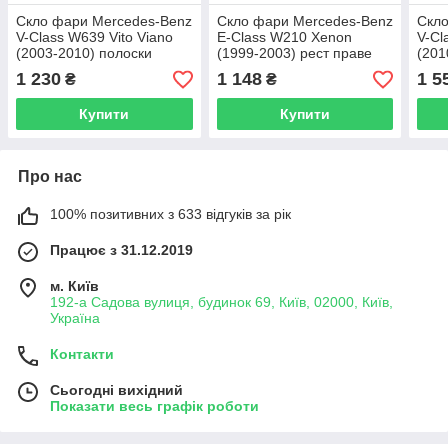
Скло фари Mercedes-Benz
Скло фари Mercedes-Benz
Скло
V-Class W639 Vito Viano
E-Class W210 Xenon
V-Cl
(2003-2010) полоски
(1999-2003) рест праве
(201
дорест праве
1 230
1 148
1 5
₴
₴
Купити
Купити
Про нас
100% позитивних з 633 відгуків за рік
Працює з 31.12.2019
м. Київ
192-а Садова вулиця, будинок 69, Київ, 02000, Київ,
Україна
Контакти
Сьогодні вихідний
Показати весь графік роботи