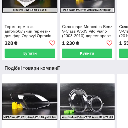
Термогерметик
Скло фари Mercedes-Benz
Скло
автомобільний герметик
V-Class W639 Vito Viano
V-Cl
для фар Orgavyl Оргавіл
(2003-2010) дорест праве
(201
бутиловий чорний
328
1 230
1 5
₴
₴
Купити
Купити
Подібні товари компанії