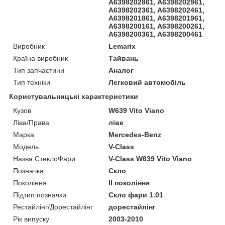
A6398202861, A6398202961,
A6398202361, A6398202461,
A6398201861, A6398201961,
A6398200161, A6398200261,
A6398200361, A6398200461
Виробник
Lemarix
Країна виробник
Тайвань
Тип запчастини
Аналог
Тип техніки
Легковий автомобіль
Користувальницькі характеристики
Кузов
W639 Vito Viano
Ліва/Права
ліве
Марка
Mercedes-Benz
Мoдель
V-Class
Назва СтеклоФари
V-Class W639 Vito Viano
Позначка
Скло
Покоління
II покоління
Підтип позначки
Скло фари 1.01
Рестайлінг/Дорестайлінг
дорестайлінг
Рік випуску
2003-2010