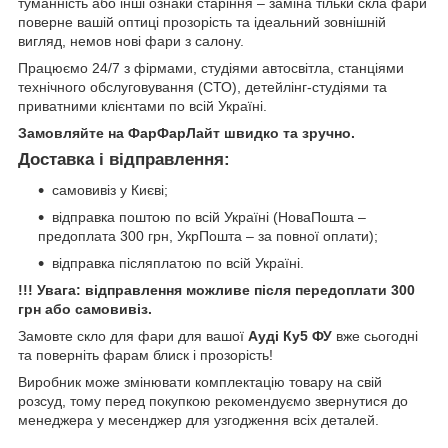
туманність або інші ознаки старіння – заміна тільки скла фари
поверне вашій оптиці прозорість та ідеальний зовнішній
вигляд, немов нові фари з салону.
Працюємо 24/7 з фірмами, студіями автосвітла, станціями
технічного обслуговування (СТО), детейлінг-студіями та
приватними клієнтами по всій Україні.
Замовляйте на ФарФарЛайт швидко та зручно.
Доставка і відправлення:
самовивіз у Києві;
відправка поштою по всій Україні (НоваПошта –
предоплата 300 грн, УкрПошта – за повної оплати);
відправка післяплатою по всій Україні.
!!! Увага: відправлення можливе після передоплати 300
грн або самовивіз.
Замовте скло для фари для вашої
Ауді Ку5 ФУ
вже сьогодні
та поверніть фарам блиск і прозорість!
Виробник може змінювати комплектацію товару на свій
розсуд, тому перед покупкою рекомендуємо звернутися до
менеджера у месенджер для узгодження всіх деталей.