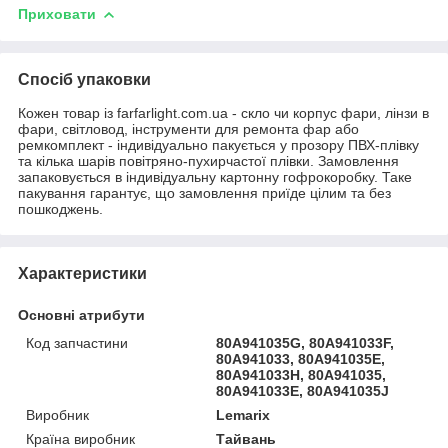
Приховати
Спосіб упаковки
Кожен товар із farfarlight.com.ua - скло чи корпус фари, лінзи в
фари, світловод, інструменти для ремонта фар або
ремкомплект - індивідуально пакується у прозору ПВХ-плівку
та кілька шарів повітряно-пухирчастої плівки. Замовлення
запаковується в індивідуальну картонну гофрокоробку. Таке
пакування гарантує, що замовлення приїде цілим та без
пошкоджень.
Характеристики
Основні атрибути
Код запчастини
80A941035G, 80A941033F,
80A941033, 80A941035E,
80A941033H, 80A941035,
80A941033E, 80A941035J
Виробник
Lemarix
Країна виробник
Тайвань