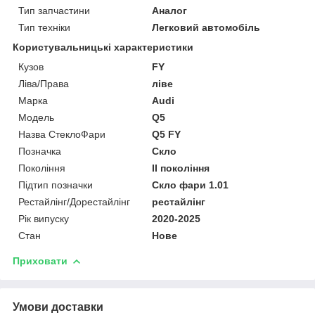
Тип запчастини
Аналог
Тип техніки
Легковий автомобіль
Користувальницькі характеристики
Кузов
FY
Ліва/Права
ліве
Марка
Audi
Мoдель
Q5
Назва СтеклоФари
Q5 FY
Позначка
Скло
Покоління
II покоління
Підтип позначки
Скло фари 1.01
Рестайлінг/Дорестайлінг
рестайлінг
Рік випуску
2020-2025
Стан
Нове
Приховати
Умови доставки