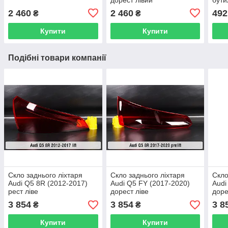
чор
2 460
2 460
492
₴
₴
Купити
Купити
Подібні товари компанії
Скло заднього ліхтаря
Скло заднього ліхтаря
Скло
Audi Q5 8R (2012-2017)
Audi Q5 FY (2017-2020)
Audi
рест ліве
дорест ліве
доре
3 854
3 854
3 8
₴
₴
Купити
Купити