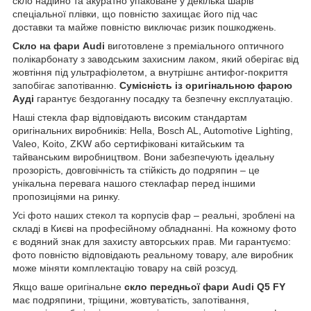
скло надійно та акуратно упаковане у декілька шарів
спеціальної плівки, що повністю захищає його під час
доставки та майже повністю виключає ризик пошкоджень.
Скло на фари Audi
виготовлене з преміального оптичного
полікарбонату з заводським захисним лаком, який оберігає від
жовтіння під ультрафіолетом, а внутрішнє антифог-покриття
запобігає запотіванню.
Сумісність із оригінальною фарою
Ауді
гарантує бездоганну посадку та безпечну експлуатацію.
Наші стекла фар відповідають високим стандартам
оригінальних виробників: Hella, Bosch AL, Automotive Lighting,
Valeo, Koito, ZKW або сертифіковані китайським та
тайванським виробництвом. Вони забезпечують ідеальну
прозорість, довговічність та стійкість до подряпин – це
унікальна перевага нашого стеклафар перед іншими
пропозиціями на ринку.
Усі фото наших стекол та корпусів фар – реальні, зроблені на
складі в Києві на професійному обладнанні. На кожному фото
є водяний знак для захисту авторських прав. Ми гарантуємо:
фото повністю відповідають реальному товару, але виробник
може міняти комплектацію товару на свій розсуд.
Якщо ваше оригінальне
скло передньої фари Audi Q5 FY
має подряпини, тріщини, жовтуватість, запотівання,