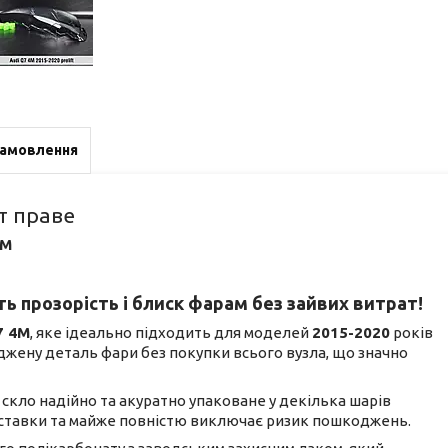
замовлення
т праве
4M
ь прозорість і блиск фарам без зайвих витрат!
7 4М
, яке ідеально підходить для моделей
2015-2020
років
джену деталь фари без покупки всього вузла, що значно
не скло надійно та акуратно упаковане у декілька шарів
доставки та майже повністю виключає ризик пошкоджень.