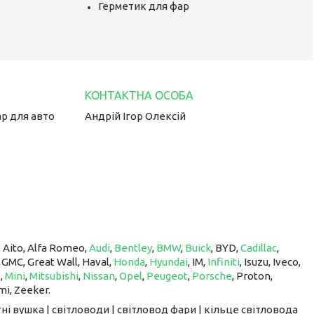
Герметик для фар
ар для авто
Андрій Ігор Олексій
, Aito, Alfa Romeo,
Audi
,
Bentley
,
BMW
,
Buick
, BYD,
Cadillac
,
, GMC, Great Wall, Haval,
Honda
,
Hyundai
, IM, ​​​​​​​
Infiniti
, Isuzu, Iveco,
z
,
Mini
,
Mitsubishi
,
Nissan
,
Opel
,
Peugeot
,
Porsche
, Proton, ​​​​​​​
mi, Zeeker.
ні вушка | світловоди | світловод фари | кільце світловода