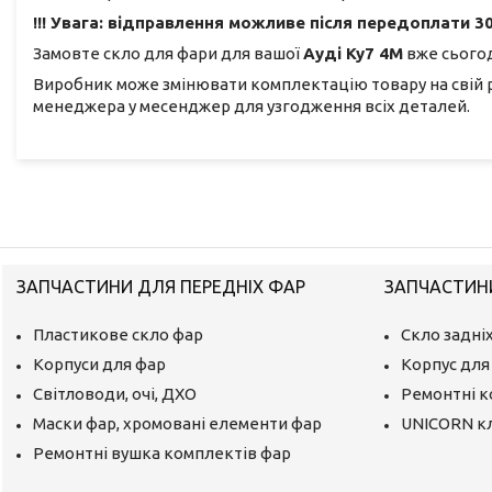
!!! Увага: відправлення можливе після передоплати 30
Замовте скло для фари для вашої
Ауді Ку7 4М
вже сьогод
Виробник може змінювати комплектацію товару на свій 
менеджера у месенджер для узгодження всіх деталей.
ЗАПЧАСТИНИ ДЛЯ ПЕРЕДНІХ ФАР
ЗАПЧАСТИНИ
Пластикове скло фар
Скло задніх
Корпуси для фар
Корпус для 
Світловоди, очі, ДХО
Ремонтні 
Маски фар, хромовані елементи фар
UNICORN к
Ремонтні вушка комплектів фар