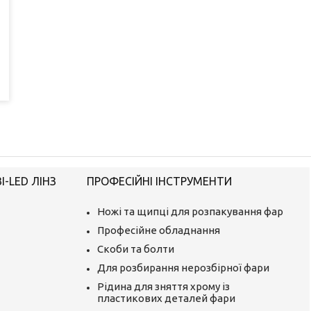
-LED ЛІНЗ
ПРОФЕСІЙНІ ІНСТРУМЕНТИ
Ножі та щипці для розпакування фар
Професійне обладнання
Скоби та болти
Для розбирання нерозбірної фари
Рідина для зняття хрому із
пластикових деталей фари