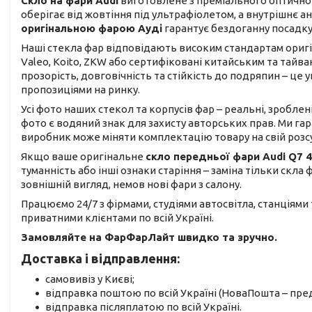
Скло на фари Audi
виготовлене з преміального оптичног
оберігає від жовтіння під ультрафіолетом, а внутрішнє 
оригінальною фарою Ауді
гарантує бездоганну посадку
Наші стекла фар відповідають високим стандартам оригіна
Valeo, Koito, ZKW або сертифіковані китайським та тай
прозорість, довговічність та стійкість до подряпин – ц
пропозиціями на ринку.
Усі фото наших стекол та корпусів фар – реальні, зроблен
фото є водяний знак для захисту авторських прав. Ми га
виробник може міняти комплектацію товару на свій розс
Якщо ваше оригінальне
скло передньої фари Audi Q7 
туманність або інші ознаки старіння – заміна тільки скла
зовнішній вигляд, немов нові фари з салону.
Працюємо 24/7 з фірмами, студіями автосвітла, станціями
приватними клієнтами по всій Україні.
Замовляйте на ФарФарЛайт швидко та зручно.
Доставка і відправлення:
самовивіз у Києві;
відправка поштою по всій Україні (НоваПошта – пред
відправка післяплатою по всій Україні.