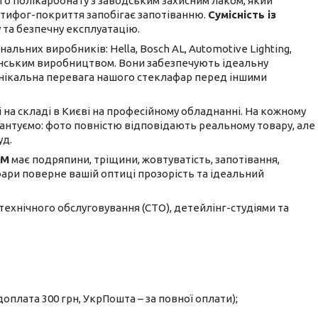
о полікарбонату з заводським захисним лаком, який
антифог-покриття запобігає запотіванню.
Сумісність із
 та безпечну експлуатацію.
льних виробників: Hella, Bosch AL, Automotive Lighting,
ванським виробництвом. Вони забезпечують ідеальну
е унікальна перевага нашого стеклафар перед іншими
і на складі в Києві на професійному обладнанні. На кожному
рантуємо: фото повністю відповідають реальному товару, але
уд.
4M
має подряпини, тріщини, жовтуватість, запотівання,
 фари поверне вашій оптиці прозорість та ідеальний
 технічного обслуговування (СТО), детейлінг-студіями та
оплата 300 грн, УкрПошта – за повної оплати);