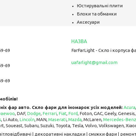
Юстирувальні плити
Блоки та обманки
Аксесуари
69-69
FarFarLight - Cкло і корпуса ф
uafarlight@gmail.com
69-69
69-69
мобілів!
ніх фар авто. Скло фари для іномарок усіх моделей:
Acura
Daewoo
, DAF,
Dodge
,
Ferrari
,
Fiat
,
Ford
, Foton, GAC, Geely, Genesis
s
, Li Auto, ​​​​​​​
Lincoln
, MAN,
Maserati
,
Mazda
, McLaren, ​​​​​​​
Mercedes-Ben
art, Soueast, Subaru, Suzuki, Toyota, Tesla, Volvo, Volkswagen, Xiao
світловідбивачі | декоративні накладки | смужки фари | ремонт