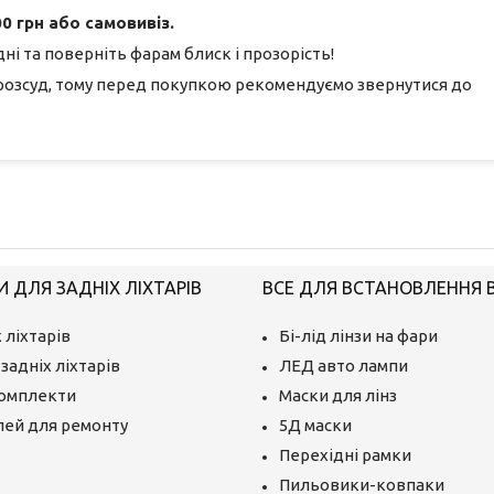
0 грн або самовивіз.
ні та поверніть фарам блиск і прозорість!
розсуд, тому перед покупкою рекомендуємо звернутися до
 ДЛЯ ЗАДНІХ ЛІХТАРІВ
ВСЕ ДЛЯ ВСТАНОВЛЕННЯ BI
 ліхтарів
Бі-лід лінзи на фари
задніх ліхтарів
ЛЕД авто лампи
комплекти
Маски для лінз
лей для ремонту
5Д маски
Перехідні рамки
Пильовики-ковпаки