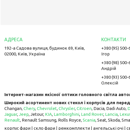
192-а Садова вулиця, будинок 69, Київ,
+380 (95) 500-
02000, Київ, Україна
Ігор
+380 (98) 500-
Андрій
+380 (93) 500-
Олексій
Інтернет-магазин якісної оптики головного світла авто
Широкий асортимент нових стекол і корпусів для перед
Changan,
Chery
,
Chevrolet
,
Chrysler
,
Citroen
, Dacia, Dadi Auto,
Jaguar
,
Jeep
, Jetour, ​​​​​​​
KIA
,
Lamborghini
,
Land Rover
,
Lancia
,
Lexu
Renault
, Renault Samsung, Rolls Royce,
Scania
, Seat, Skoda, Sm
корпус фари | скло фари | ремкомплекти | ангельські очі | 