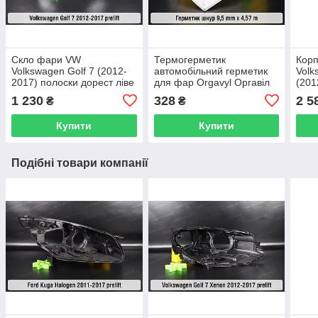
Скло фари VW
Термогерметик
Кор
Volkswagen Golf 7 (2012-
автомобільний герметик
Volk
2017) полоски дорест ліве
для фар Orgavyl Оргавіл
(201
бутиловий чорний
1 230
328
2 5
₴
₴
Купити
Купити
Подібні товари компанії