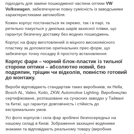
підходить для заміни пошкодженої частини оптики
VW
Volkswagen
, забезпечуючи повну сумісність із заводськими
характеристиками автомобіля.
Кожен корпус постачається як окремо, так і в парі, та
ретельно пакується у декілька шарів захисної плівки, що
гарантує безпечну доставку без жодних пошкоджень.
Корпус на фару виготовлений із міцного високоякісного
пластику за допомогою оригінальних прес-форм, що
забезпечує точну посадку й простоту встановлення.
Корпус фари – чорний блок-пластик із тильної
сторони оптики – абсолютно новий, без
подряпин, тріщин чи відколів, повністю готовий
до монтажу.
Вироби відповідають стандартам таких виробників, як Hella,
Bosch AL, Valeo, Koito, ZKW, Automotive Lighting. Виробництво
сертифіковане, розташоване на сучасних заводах у Тайвані
та Китаї, що гарантує довговічність і стійкість до
екстремальних умов.
Усі фото корпусів і скла фар зроблені безпосередньо на
нашому складі в Києві. Зображення захищені водяними
знаками та відповідають реальному товару (виробник