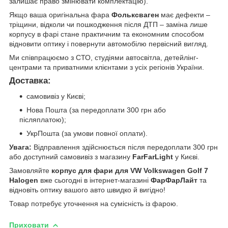
залишає право змінювати комплектацію).
Якщо ваша оригінальна фара
Фольксваген
має дефекти –
тріщини, відколи чи пошкодження після ДТП – заміна лише
корпусу в фарі стане практичним та економним способом
відновити оптику і повернути автомобілю первісний вигляд.
Ми співпрацюємо з СТО, студіями автосвітла, детейлінг-
центрами та приватними клієнтами з усіх регіонів України.
Доставка:
самовивіз у Києві;
Нова Пошта (за передоплати 300 грн або
післяплатою);
УкрПошта (за умови повної оплати).
Увага:
Відправлення здійснюється після передоплати 300 грн
або доступний самовивіз з магазину
FarFarLight
у Києві.
Замовляйте
корпус для фари для VW Volkswagen Golf 7
Halogen
вже сьогодні в інтернет-магазині
ФарФарЛайт
та
відновіть оптику вашого авто швидко й вигідно!
Товар потребує уточнення на сумісність із фарою.
Приховати