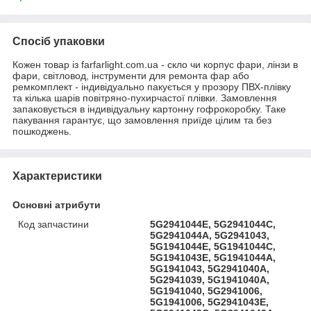
Спосіб упаковки
Кожен товар із farfarlight.com.ua - скло чи корпус фари, лінзи в
фари, світловод, інструменти для ремонта фар або
ремкомплект - індивідуально пакується у прозору ПВХ-плівку
та кілька шарів повітряно-пухирчастої плівки. Замовлення
запаковується в індивідуальну картонну гофрокоробку. Таке
пакування гарантує, що замовлення приїде цілим та без
пошкоджень.
Характеристики
Основні атрибути
Код запчастини
5G2941044E, 5G2941044C,
5G2941044A, 5G2941043,
5G1941044E, 5G1941044C,
5G1941043E, 5G1941044A,
5G1941043, 5G2941040A,
5G2941039, 5G1941040A,
5G1941040, 5G2941006,
5G1941006, 5G2941043E,