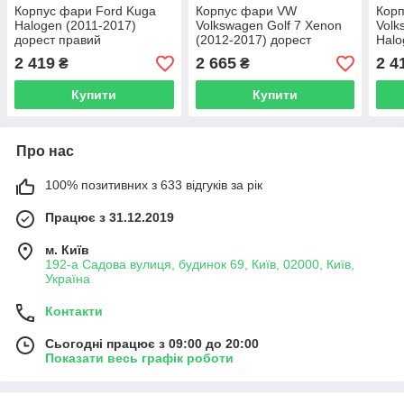
Корпус фари Ford Kuga
Корпус фари VW
Кор
Halogen (2011-2017)
Volkswagen Golf 7 Xenon
Volk
дорест правий
(2012-2017) дорест
Halo
правий
доре
2 419
2 665
2 4
₴
₴
Купити
Купити
Про нас
100% позитивних з 633 відгуків за рік
Працює з 31.12.2019
м. Київ
192-а Садова вулиця, будинок 69, Київ, 02000, Київ,
Україна
Контакти
Сьогодні працює з 09:00 до 20:00
Показати весь графік роботи