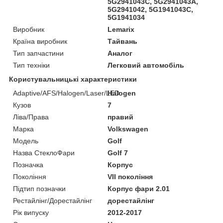
5G2941043C, 5G2941043A,
5G2941042, 5G1941043C,
5G1941034
Виробник
Lemarix
Країна виробник
Тайвань
Тип запчастини
Аналог
Тип техніки
Легковий автомобіль
Користувальницькі характеристики
Adaptive/AFS/Halogen/Laser/LED
Halogen
Кузов
7
Ліва/Права
правий
Марка
Volkswagen
Мoдель
Golf
Назва СтеклоФари
Golf 7
Позначка
Корпус
Покоління
VII покоління
Підтип позначки
Корпус фари 2.01
Рестайлінг/Дорестайлінг
дорестайлінг
Рік випуску
2012-2017