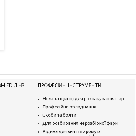
-LED ЛІНЗ
ПРОФЕСІЙНІ ІНСТРУМЕНТИ
Ножі та щипці для розпакування фар
Професійне обладнання
Скоби та болти
Для розбирання нерозбірної фари
Рідина для зняття хрому із