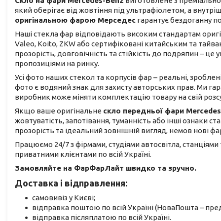
Скло на фари Mercedes-Benz
виготовлене з преміально
який оберігає від жовтіння під ультрафіолетом, а внутр
оригінальною фарою Мерседес
гарантує бездоганну по
Наші стекла фар відповідають високим стандартам оригіна
Valeo, Koito, ZKW або сертифіковані китайським та тай
прозорість, довговічність та стійкість до подряпин – ц
пропозиціями на ринку.
Усі фото наших стекол та корпусів фар – реальні, зроблен
фото є водяний знак для захисту авторських прав. Ми га
виробник може міняти комплектацію товару на свій розс
Якщо ваше оригінальне
скло передньої фари Mercedes
жовтуватість, запотівання, туманність або інші ознаки ст
прозорість та ідеальний зовнішній вигляд, немов нові фар
Працюємо 24/7 з фірмами, студіями автосвітла, станціями
приватними клієнтами по всій Україні.
Замовляйте на ФарФарЛайт швидко та зручно.
Доставка і відправлення:
самовивіз у Києві;
відправка поштою по всій Україні (НоваПошта – пред
відправка післяплатою по всій Україні.