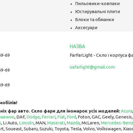
Пильовики-ковпаки
Юстирувальні плити
Блоки та обманки
Аксесуари
69-69
FarFarLight - Cкло і корпуса ф
uafarlight@gmail.com
69-69
69-69
мобілів!
ніх фар авто. Скло фари для іномарок усіх моделей:
Acura
Daewoo
, DAF,
Dodge
,
Ferrari
,
Fiat
,
Ford
, Foton, GAC, Geely, Genesis
s
, Li Auto, ​​​​​​​
Lincoln
, MAN,
Maserati
,
Mazda
, McLaren, ​​​​​​​
Mercedes-Ben
art, Soueast, Subaru, Suzuki, Toyota, Tesla, Volvo, Volkswagen, Xiao