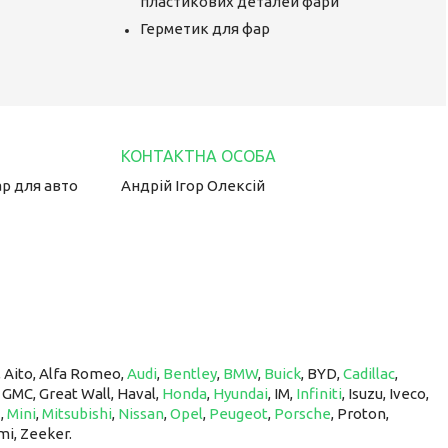
пластикових деталей фари
Герметик для фар
ар для авто
Андрій Ігор Олексій
, Aito, Alfa Romeo,
Audi
,
Bentley
,
BMW
,
Buick
, BYD,
Cadillac
,
, GMC, Great Wall, Haval,
Honda
,
Hyundai
, IM, ​​​​​​​
Infiniti
, Isuzu, Iveco,
z
,
Mini
,
Mitsubishi
,
Nissan
,
Opel
,
Peugeot
,
Porsche
, Proton, ​​​​​​​
mi, Zeeker.