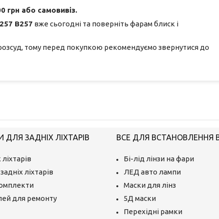
0 грн або самовивіз.
257 В257
вже сьогодні та поверніть фарам блиск і
розсуд, тому перед покупкою рекомендуємо звернутися до
 ДЛЯ ЗАДНІХ ЛІХТАРІВ
ВСЕ ДЛЯ ВСТАНОВЛЕННЯ BI
 ліхтарів
Бі-лід лінзи на фари
задніх ліхтарів
ЛЕД авто лампи
комплекти
Маски для лінз
лей для ремонту
5Д маски
Перехідні рамки