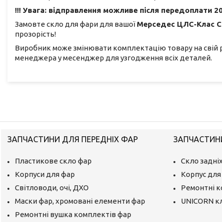
!!! Увага: відправлення можливе після передоплати 20
Замовте скло для фари для вашої
Мерседес ЦЛС-Клас С
прозорість!
Виробник може змінювати комплектацію товару на свій 
менеджера у месенджер для узгодження всіх деталей.
ЗАПЧАСТИНИ ДЛЯ ПЕРЕДНІХ ФАР
ЗАПЧАСТИНИ
Пластикове скло фар
Скло задніх
Корпуси для фар
Корпус для 
Світловоди, очі, ДХО
Ремонтні 
Маски фар, хромовані елементи фар
UNICORN к
Ремонтні вушка комплектів фар