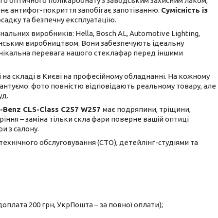
го оптичного полікарбонату з заводським захисним лаком,
ішнє антифог-покриття запобігає запотіванню.
Сумісність із
садку та безпечну експлуатацію.
льних виробників: Hella, Bosch AL, Automotive Lighting,
ванським виробництвом. Вони забезпечують ідеальну
е унікальна перевага нашого стеклафар перед іншими
і на складі в Києві на професійному обладнанні. На кожному
рантуємо: фото повністю відповідають реальному товару, але
уд.
-Benz CLS-Class C257 W257
має подряпини, тріщини,
аріння – заміна тільки скла фари поверне вашій оптиці
и з салону.
 технічного обслуговування (СТО), детейлінг-студіями та
оплата 200 грн, УкрПошта – за повної оплати);