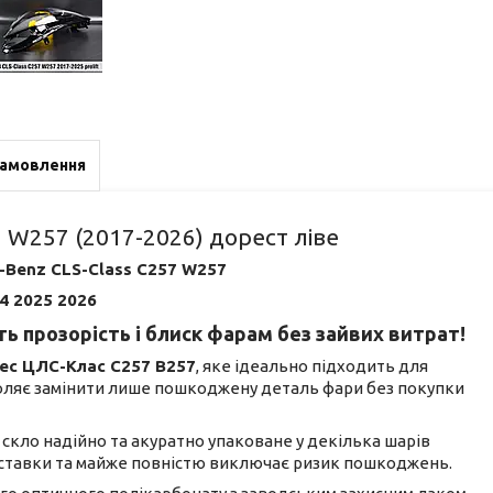
замовлення
 W257 (2017-2026) дорест ліве
-Benz CLS-Class C257 W257
4 2025 2026
ь прозорість і блиск фарам без зайвих витрат!
ес ЦЛС-Клас С257 В257
, яке ідеально підходить для
воляє замінити лише пошкоджену деталь фари без покупки
не скло надійно та акуратно упаковане у декілька шарів
доставки та майже повністю виключає ризик пошкоджень.