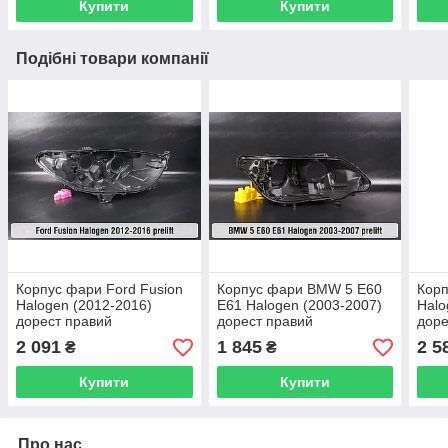
Купити
Купити
Подібні товари компанії
Корпус фари Ford Fusion
Корпус фари BMW 5 E60
Корп
Halogen (2012-2016)
E61 Halogen (2003-2007)
Halo
дорест правий
дорест правий
доре
2 091
1 845
2 5
₴
₴
Купити
Купити
Про нас