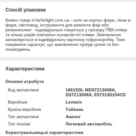
Спосіб упаковки
Кожен товар із farfarlight.com.ua - скло чи корпус фари, лінзи в
фари, світловод, інструменти для ремонта фар або
ремкомплект - індивідуально пакується у прозору ПВХ-плівку
та кілька шарів повітряно-пухирчастої плівки. Замовлення
запаковується в індивідуальну картонну гофрокоробку. Таке
пакування гарантує, що замовлення приїде цілим та без
пошкоджень.
Характеристики
Основні атрибути
Код запчастини
1861526, MDS7Z13008A,
DS7Z13008A, ES7313D154CD
Виробник
Lemarix
Країна виробник
Тайвань
Тип запчастини
Аналог
Тип техніки
Легковий автомобіль
Користувальницькі характеристики