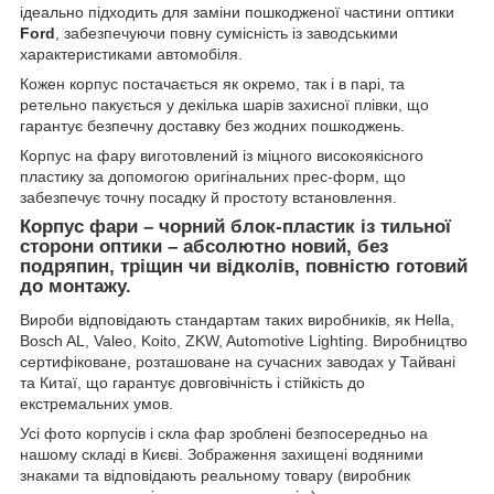
ідеально підходить для заміни пошкодженої частини оптики
Ford
, забезпечуючи повну сумісність із заводськими
характеристиками автомобіля.
Кожен корпус постачається як окремо, так і в парі, та
ретельно пакується у декілька шарів захисної плівки, що
гарантує безпечну доставку без жодних пошкоджень.
Корпус на фару виготовлений із міцного високоякісного
пластику за допомогою оригінальних прес-форм, що
забезпечує точну посадку й простоту встановлення.
Корпус фари – чорний блок-пластик із тильної
сторони оптики – абсолютно новий, без
подряпин, тріщин чи відколів, повністю готовий
до монтажу.
Вироби відповідають стандартам таких виробників, як Hella,
Bosch AL, Valeo, Koito, ZKW, Automotive Lighting. Виробництво
сертифіковане, розташоване на сучасних заводах у Тайвані
та Китаї, що гарантує довговічність і стійкість до
екстремальних умов.
Усі фото корпусів і скла фар зроблені безпосередньо на
нашому складі в Києві. Зображення захищені водяними
знаками та відповідають реальному товару (виробник