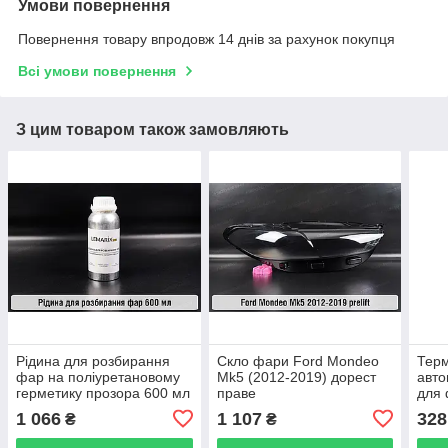
Умови повернення
Повернення товару впродовж 14 днів за рахунок покупця
Всі умови повернення
З цим товаром також замовляють
Рідина для розбирання
Скло фари Ford Mondeo
Тер
фар на поліуретановому
Mk5 (2012-2019) дорест
авто
герметику прозора 600 мл
праве
для 
бути
1 066
1 107
328
₴
₴