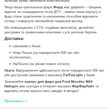
залишає право змінювати комплектацію).
Якщо ваша оригінальна фара
Форд
має дефекти – тріщини,
відколи чи пошкодження після ДТП – заміна лише корпусу в
фарі стане практичним та економним способом відновити
оптику і повернути автомобілю первісний вигляд.
Ми співпрацюємо з СТО, студіями автосвітла, детейлінг-
центрами та приватними клієнтами з усіх регіонів України.
Доставка:
самовивіз у Києві;
Нова Пошта (за передоплати 300 грн або
післяплатою);
УкрПошта (за умови повної оплати).
Увага:
Відправлення здійснюється після передоплати 300 грн
або доступний самовивіз з магазину
FarFarLight
у Києві.
Замовляйте
корпус для фари для Ford Mondeo Mk5
Halogen
вже сьогодні в інтернет-магазині
ФарФарЛайт
та
відновіть оптику вашого авто швидко й вигідно!
Приховати