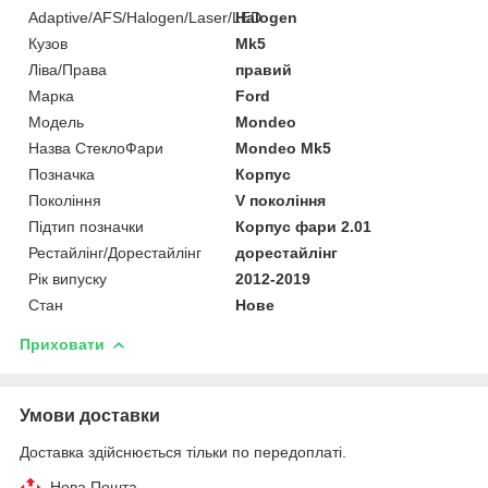
Adaptive/AFS/Halogen/Laser/LED
Halogen
Кузов
Mk5
Ліва/Права
правий
Марка
Ford
Мoдель
Mondeo
Назва СтеклоФари
Mondeo Mk5
Позначка
Корпус
Покоління
V покоління
Підтип позначки
Корпус фари 2.01
Рестайлінг/Дорестайлінг
дорестайлінг
Рік випуску
2012-2019
Стан
Нове
Приховати
Умови доставки
Доставка здійснюється тільки по передоплаті.
Нова Пошта