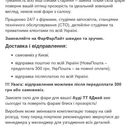
туманність або інші ознаки старіння – заміна тільки скла фари
поверне вашій оптиці прозорість та ідеальний зовнішній
вигляд, немов нові фари з салону.
Працюємо 24/7 з фірмами, студіями автосвітла, станціями
технічного обслуговування (СТО), детейлінг-студіями та
приватними клієнтами по всій Україні.
Замовляйте на ФарФарЛайт швидко та зручно.
Доставка і відправлення:
самовивіз у Києві;
відправка поштою по всій Україні (НоваПошта –
предоплата 300 грн, УкрПошта – за повної оплати);
відправка післяплатою по всій Україні.
!!! Увага: відправлення можливе після передоплати 300
грн або самовивіз.
Замовте скло для фари для вашої
Ауді ТТ 8Джей
вже
сьогодні та поверніть фарам блиск і прозорість!
Виробник може змінювати комплектацію товару на свій
розсуд, тому перед покупкою рекомендуємо звернутися до
менеджера у месенджер для узгодження всіх деталей.