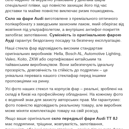
спеціальної плівки, що повністю захищає його під час
доставки та майже повністю виключає ризик пошкоджень.
Скло на фари Audi
виготовлене з преміального оптичного
полікарбонату з заводським захисним лаком, який оберігає від
жовтіння під ультрафіолетом, а внутрішнє антифог-покриття
запобігає запотіванню.
Сумісність із оригінальною фарою
Ауді
гарантує бездоганну посадку та безпечну експлуатацію.
Наші стекла фар відповідають високим стандартам
оригінальних виробників: Hella, Bosch AL, Automotive Lighting,
Valeo, Koito, ZKW або сертифіковані китайським та
тайванським виробництвом. Вони забезпечують ідеальну
прозорість, довговічність та стійкість до подряпин – це
унікальна перевага нашого стеклафар перед іншими
пропозиціями на ринку.
Усі фото наших стекол та корпусів фар – реальні, зроблені на
складі в Києві на професійному обладнанні. На кожному фото
є водяний знак для захисту авторських прав. Ми гарантуємо:
фото повністю відповідають реальному товару, але виробник
може міняти комплектацію товару на свій розсуд.
Якщо ваше оригінальне
скло передньої фари Audi TT 8J
має подряпини, тріщини, жовтуватість, запотівання,