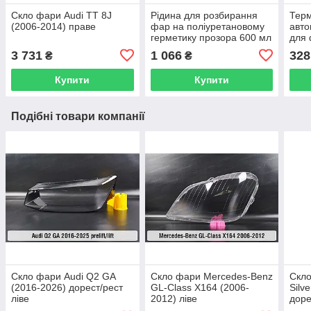
Скло фари Audi TT 8J
Рідина для розбирання
Тер
(2006-2014) праве
фар на поліуретановому
авто
герметику прозора 600 мл
для 
бути
3 731
1 066
328
₴
₴
Купити
Купити
Подібні товари компанії
Скло фари Audi Q2 GA
Скло фари Mercedes-Benz
Скло
(2016-2026) дорест/рест
GL-Class X164 (2006-
Silv
ліве
2012) ліве
доре