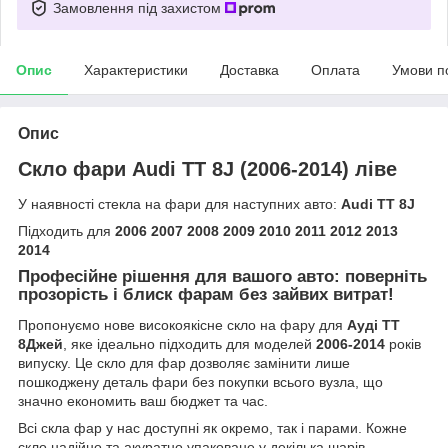
Замовлення під захистом
Опис
Характеристики
Доставка
Оплата
Умови п
Опис
Скло фари Audi TT 8J (2006-2014) ліве
У наявності стекла на фари для наступних авто:
Audi TT 8J
Підходить для
2006 2007 2008 2009 2010 2011 2012 2013
2014
Професійне рішення для вашого авто: поверніть
прозорість і блиск фарам без зайвих витрат!
Пропонуємо нове високоякісне скло на фару для
Ауді ТТ
8Джей
, яке ідеально підходить для моделей
2006-2014
років
випуску. Це скло для фар дозволяє замінити лише
пошкоджену деталь фари без покупки всього вузла, що
значно економить ваш бюджет та час.
Всі скла фар у нас доступні як окремо, так і парами. Кожне
скло надійно та акуратно упаковане у декілька шарів