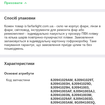
Приховати
Спосіб упаковки
Кожен товар із farfarlight.com.ua - скло чи корпус фари, лінзи в
фари, світловод, інструменти для ремонта фар або
ремкомплект - індивідуально пакується у прозору ПВХ-плівку
та кілька шарів повітряно-пухирчастої плівки. Замовлення
запаковується в індивідуальну картонну гофрокоробку. Таке
пакування гарантує, що замовлення приїде цілим та без
пошкоджень.
Характеристики
Основні атрибути
Код запчастини
8J0941029AM, 8J0941029T,
8J0941003H, 8J0941029D,
8J0941029H, 8J0941003,
8J0941003AF, 8J0941003AJ,
8J0941003N, 8J0941003M,
8J0941029AF, 8J0941003D,
8J0941003AM, 8G0941003Q,