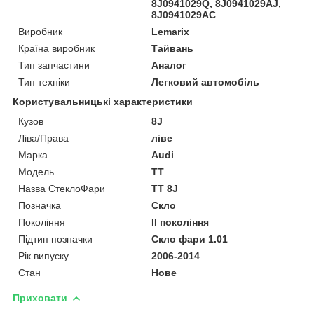
8J0941029Q, 8J0941029AJ,
8J0941029AC
Виробник
Lemarix
Країна виробник
Тайвань
Тип запчастини
Аналог
Тип техніки
Легковий автомобіль
Користувальницькі характеристики
Кузов
8J
Ліва/Права
ліве
Марка
Audi
Мoдель
TT
Назва СтеклоФари
TT 8J
Позначка
Скло
Покоління
II покоління
Підтип позначки
Скло фари 1.01
Рік випуску
2006-2014
Стан
Нове
Приховати