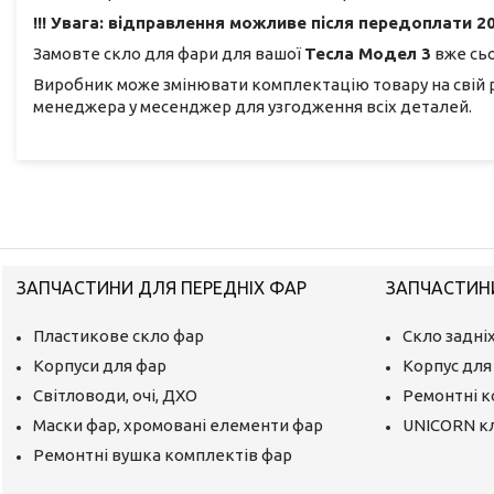
!!! Увага: відправлення можливе після передоплати 20
Замовте скло для фари для вашої
Тесла Модел 3
вже сьо
Виробник може змінювати комплектацію товару на свій 
менеджера у месенджер для узгодження всіх деталей.
ЗАПЧАСТИНИ ДЛЯ ПЕРЕДНІХ ФАР
ЗАПЧАСТИНИ
Пластикове скло фар
Скло задніх
Корпуси для фар
Корпус для 
Світловоди, очі, ДХО
Ремонтні 
Маски фар, хромовані елементи фар
UNICORN к
Ремонтні вушка комплектів фар