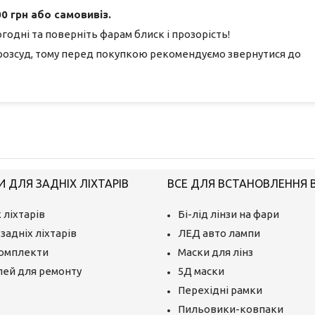
0 грн або самовивіз.
годні та поверніть фарам блиск і прозорість!
розсуд, тому перед покупкою рекомендуємо звернутися до
 ДЛЯ ЗАДНІХ ЛІХТАРІВ
ВСЕ ДЛЯ ВСТАНОВЛЕННЯ BI
 ліхтарів
Бі-лід лінзи на фари
задніх ліхтарів
ЛЕД авто лампи
комплекти
Маски для лінз
лей для ремонту
5Д маски
Перехідні рамки
Пильовики-ковпаки