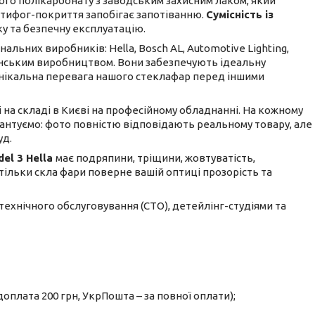
го полікарбонату з заводським захисним лаком, який
антифог-покриття запобігає запотіванню.
Сумісність із
у та безпечну експлуатацію.
льних виробників: Hella, Bosch AL, Automotive Lighting,
ванським виробництвом. Вони забезпечують ідеальну
е унікальна перевага нашого стеклафар перед іншими
і на складі в Києві на професійному обладнанні. На кожному
рантуємо: фото повністю відповідають реальному товару, але
уд.
el 3 Hella
має подряпини, тріщини, жовтуватість,
а тільки скла фари поверне вашій оптиці прозорість та
 технічного обслуговування (СТО), детейлінг-студіями та
оплата 200 грн, УкрПошта – за повної оплати);