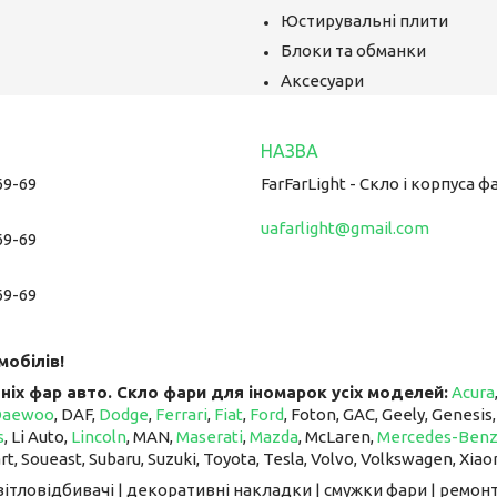
Юстирувальні плити
Блоки та обманки
Аксесуари
69-69
FarFarLight - Cкло і корпуса ф
uafarlight@gmail.com
69-69
69-69
мобілів!
ніх фар авто. Скло фари для іномарок усіх моделей:
Acura
Daewoo
, DAF,
Dodge
,
Ferrari
,
Fiat
,
Ford
, Foton, GAC, Geely, Genesis
s
, Li Auto, ​​​​​​​
Lincoln
, MAN,
Maserati
,
Mazda
, McLaren, ​​​​​​​
Mercedes-Ben
art, Soueast, Subaru, Suzuki, Toyota, Tesla, Volvo, Volkswagen, Xiao
світловідбивачі | декоративні накладки | смужки фари | ремонт