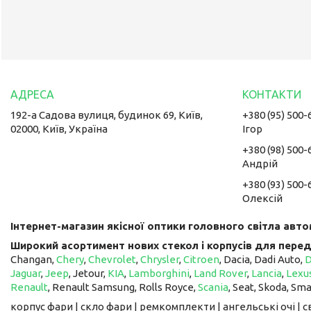
192-а Садова вулиця, будинок 69, Київ,
+380 (95) 500-
02000, Київ, Україна
Ігор
+380 (98) 500-
Андрій
+380 (93) 500-
Олексій
Інтернет-магазин якісної оптики головного світла авто
Широкий асортимент нових стекол і корпусів для перед
Changan,
Chery
,
Chevrolet
,
Chrysler
,
Citroen
, Dacia, Dadi Auto,
Jaguar
,
Jeep
, Jetour, ​​​​​​​
KIA
,
Lamborghini
,
Land Rover
,
Lancia
,
Lexu
Renault
, Renault Samsung, Rolls Royce,
Scania
, Seat, Skoda, Sm
корпус фари | скло фари | ремкомплекти | ангельські очі | 