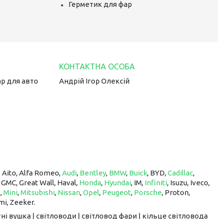
Герметик для фар
ар для авто
Андрій Ігор Олексій
, Aito, Alfa Romeo,
Audi
,
Bentley
,
BMW
,
Buick
, BYD,
Cadillac
,
, GMC, Great Wall, Haval,
Honda
,
Hyundai
, IM, ​​​​​​​
Infiniti
, Isuzu, Iveco,
z
,
Mini
,
Mitsubishi
,
Nissan
,
Opel
,
Peugeot
,
Porsche
, Proton, ​​​​​​​
mi, Zeeker.
ні вушка | світловоди | світловод фари | кільце світловода