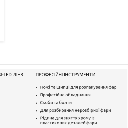
-LED ЛІНЗ
ПРОФЕСІЙНІ ІНСТРУМЕНТИ
Ножі та щипці для розпакування фар
Професійне обладнання
Скоби та болти
Для розбирання нерозбірної фари
Рідина для зняття хрому із
пластикових деталей фари