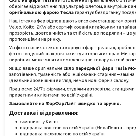
Скло на фари Tesla
виготовлене з преміального оптично
оберігає від жовтіння під ультрафіолетом, а внутрішнє 
оригінальною фарою Тесла
гарантує бездоганну посадк
Наші стекла фар відповідають високим стандартам оригіна
Valeo, Koito, ZKW або сертифіковані китайським та тай
прозорість, довговічність та стійкість до подряпин – ц
пропозиціями на ринку.
Усі фото наших стекол та корпусів фар – реальні, зроблен
фото є водяний знак для захисту авторських прав. Ми га
виробник може міняти комплектацію товару на свій розс
Якщо ваше оригінальне
скло передньої фари Tesla Mod
запотівання, туманність або інші ознаки старіння – замін
ідеальний зовнішній вигляд, немов нові фари з салону.
Працюємо 24/7 з фірмами, студіями автосвітла, станціями
приватними клієнтами по всій Україні.
Замовляйте на ФарФарЛайт швидко та зручно.
Доставка і відправлення:
самовивіз у Києві;
відправка поштою по всій Україні (НоваПошта – пред
відправка післяплатою по всій Україні.