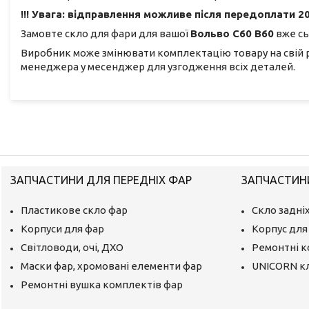
!!! Увага: відправлення можливе після передоплати 20
Замовте скло для фари для вашої
Вольво С60 В60
вже сь
Виробник може змінювати комплектацію товару на свій 
менеджера у месенджер для узгодження всіх деталей.
ЗАПЧАСТИНИ ДЛЯ ПЕРЕДНІХ ФАР
ЗАПЧАСТИНИ
Пластикове скло фар
Скло задніх
Корпуси для фар
Корпус для 
Світловоди, очі, ДХО
Ремонтні 
Маски фар, хромовані елементи фар
UNICORN к
Ремонтні вушка комплектів фар