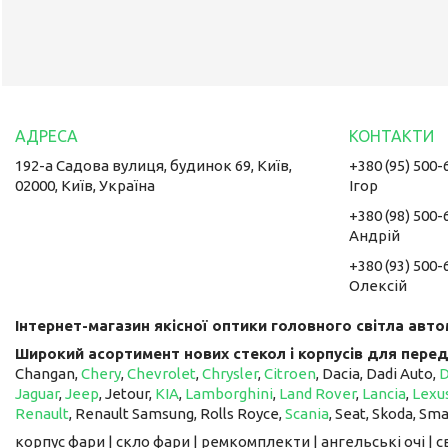
192-а Садова вулиця, будинок 69, Київ,
+380 (95) 500-
02000, Київ, Україна
Ігор
+380 (98) 500-
Андрій
+380 (93) 500-
Олексій
Інтернет-магазин якісної оптики головного світла авто
Широкий асортимент нових стекол і корпусів для перед
Changan,
Chery
,
Chevrolet
,
Chrysler
,
Citroen
, Dacia, Dadi Auto,
Jaguar
,
Jeep
, Jetour, ​​​​​​​
KIA
,
Lamborghini
,
Land Rover
,
Lancia
,
Lexu
Renault
, Renault Samsung, Rolls Royce,
Scania
, Seat, Skoda, Sm
корпус фари | скло фари | ремкомплекти | ангельські очі | 