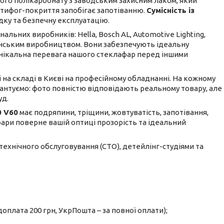
го полікарбонату з заводським захисним лаком, який
антифог-покриття запобігає запотіванню.
Сумісність із
дку та безпечну експлуатацію.
льних виробників: Hella, Bosch AL, Automotive Lighting,
ванським виробництвом. Вони забезпечують ідеальну
е унікальна перевага нашого стеклафар перед іншими
і на складі в Києві на професійному обладнанні. На кожному
рантуємо: фото повністю відповідають реальному товару, але
уд.
0 V60
має подряпини, тріщини, жовтуватість, запотівання,
 фари поверне вашій оптиці прозорість та ідеальний
 технічного обслуговування (СТО), детейлінг-студіями та
оплата 200 грн, УкрПошта – за повної оплати);