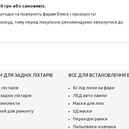
0 грн або самовивіз.
огодні та поверніть фарам блиск і прозорість!
розсуд, тому перед покупкою рекомендуємо звернутися до
 ДЛЯ ЗАДНІХ ЛІХТАРІВ
ВСЕ ДЛЯ ВСТАНОВЛЕННЯ BI
 ліхтарів
Бі-лід лінзи на фари
задніх ліхтарів
ЛЕД авто лампи
комплекти
Маски для лінз
лей для ремонту
5Д маски
Перехідні рамки
Пильовики-ковпаки