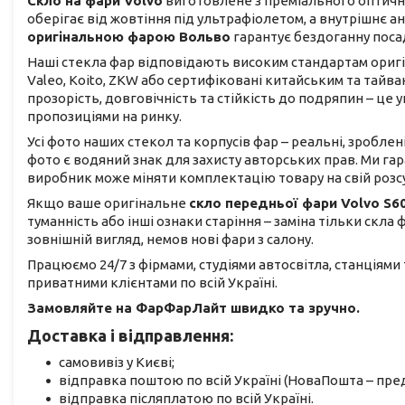
Скло на фари Volvo
виготовлене з преміального оптично
оберігає від жовтіння під ультрафіолетом, а внутрішнє 
оригінальною фарою Вольво
гарантує бездоганну поса
Наші стекла фар відповідають високим стандартам оригіна
Valeo, Koito, ZKW або сертифіковані китайським та тай
прозорість, довговічність та стійкість до подряпин – ц
пропозиціями на ринку.
Усі фото наших стекол та корпусів фар – реальні, зроблен
фото є водяний знак для захисту авторських прав. Ми га
виробник може міняти комплектацію товару на свій розс
Якщо ваше оригінальне
скло передньої фари Volvo S6
туманність або інші ознаки старіння – заміна тільки скла
зовнішній вигляд, немов нові фари з салону.
Працюємо 24/7 з фірмами, студіями автосвітла, станціями
приватними клієнтами по всій Україні.
Замовляйте на ФарФарЛайт швидко та зручно.
Доставка і відправлення:
самовивіз у Києві;
відправка поштою по всій Україні (НоваПошта – пред
відправка післяплатою по всій Україні.