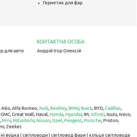
Герметик для фар
ар для авто
Андрій Ігор Олексій
, Aito, Alfa Romeo,
Audi
,
Bentley
,
BMW
,
Buick
, BYD,
Cadillac
,
, GMC, Great Wall, Haval,
Honda
,
Hyundai
, IM, ​​​​​​​
Infiniti
, Isuzu, Iveco,
z
,
Mini
,
Mitsubishi
,
Nissan
,
Opel
,
Peugeot
,
Porsche
, Proton, ​​​​​​​
mi, Zeeker.
ні вушка | світловоди | світловод фари | кільце світловода