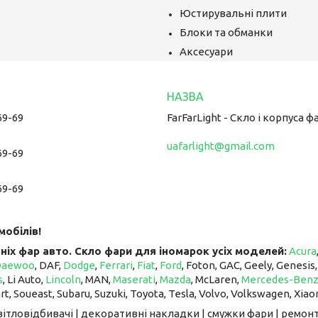
Юстирувальні плити
Блоки та обманки
Аксесуари
69-69
FarFarLight - Cкло і корпуса ф
uafarlight@gmail.com
69-69
69-69
мобілів!
ніх фар авто. Скло фари для іномарок усіх моделей:
Acura
Daewoo
, DAF,
Dodge
,
Ferrari
,
Fiat
,
Ford
, Foton, GAC, Geely, Genesis
s
, Li Auto, ​​​​​​​
Lincoln
, MAN,
Maserati
,
Mazda
, McLaren, ​​​​​​​
Mercedes-Ben
art, Soueast, Subaru, Suzuki, Toyota, Tesla, Volvo, Volkswagen, Xiao
світловідбивачі | декоративні накладки | смужки фари | ремонт