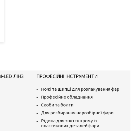
-LED ЛІНЗ
ПРОФЕСІЙНІ ІНСТРУМЕНТИ
Ножі та щипці для розпакування фар
Професійне обладнання
Скоби та болти
Для розбирання нерозбірної фари
Рідина для зняття хрому із
пластикових деталей фари