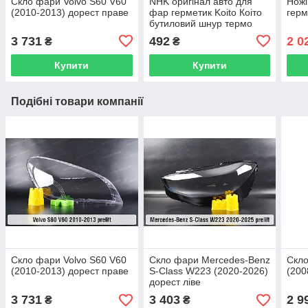
Скло фари Volvo S60 V60
NHK оригінал авто для
Ножі
(2010-2013) дорест праве
фар герметик Koito Коіто
герм
бутиловий шнур термо
чорний
3 731
492
2 0
₴
₴
Купити
Купити
Подібні товари компанії
Скло фари Volvo S60 V60
Скло фари Mercedes-Benz
Скло
(2010-2013) дорест праве
S-Class W223 (2020-2026)
(200
дорест ліве
3 731
3 403
2 9
₴
₴