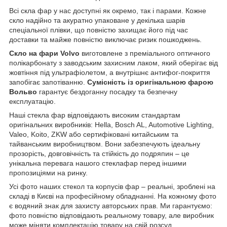
Всі скла фар у нас доступні як окремо, так і парами. Кожне
скло надійно та акуратно упаковане у декілька шарів
спеціальної плівки, що повністю захищає його під час
доставки та майже повністю виключає ризик пошкоджень.
Скло на фари Volvo
виготовлене з преміального оптичного
полікарбонату з заводським захисним лаком, який оберігає від
жовтіння під ультрафіолетом, а внутрішнє антифог-покриття
запобігає запотіванню.
Сумісність із оригінальною фарою
Вольво
гарантує бездоганну посадку та безпечну
експлуатацію.
Наші стекла фар відповідають високим стандартам
оригінальних виробників: Hella, Bosch AL, Automotive Lighting,
Valeo, Koito, ZKW або сертифіковані китайським та
тайванським виробництвом. Вони забезпечують ідеальну
прозорість, довговічність та стійкість до подряпин – це
унікальна перевага нашого стеклафар перед іншими
пропозиціями на ринку.
Усі фото наших стекол та корпусів фар – реальні, зроблені на
складі в Києві на професійному обладнанні. На кожному фото
є водяний знак для захисту авторських прав. Ми гарантуємо:
фото повністю відповідають реальному товару, але виробник
може міняти комплектацію товару на свій розсуд.