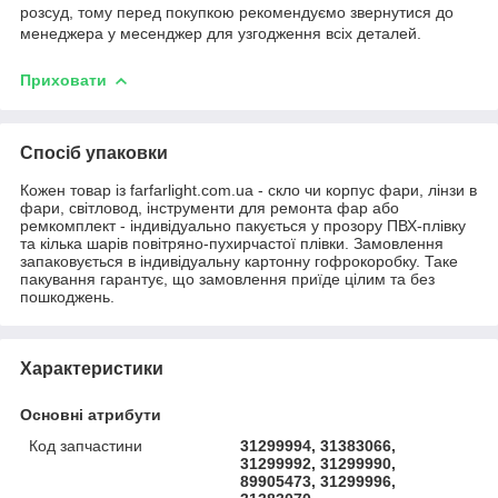
розсуд, тому перед покупкою рекомендуємо звернутися до
менеджера у месенджер для узгодження всіх деталей.
Приховати
Спосіб упаковки
Кожен товар із farfarlight.com.ua - скло чи корпус фари, лінзи в
фари, світловод, інструменти для ремонта фар або
ремкомплект - індивідуально пакується у прозору ПВХ-плівку
та кілька шарів повітряно-пухирчастої плівки. Замовлення
запаковується в індивідуальну картонну гофрокоробку. Таке
пакування гарантує, що замовлення приїде цілим та без
пошкоджень.
Характеристики
Основні атрибути
Код запчастини
31299994, 31383066,
31299992, 31299990,
89905473, 31299996,