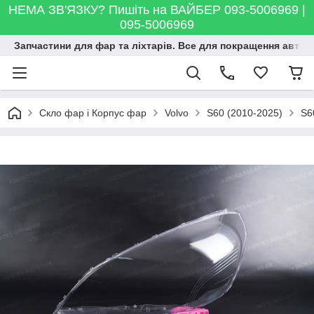
НЕМА ЗВ'ЯЗКУ? Пишіть на ВАЙБЕР 093-5006969 |
095-5006969
Запчастини для фар та ліхтарів. Все для покращення автосві
Скло фар і Корпус фар
Volvo
S60 (2010-2025)
S6