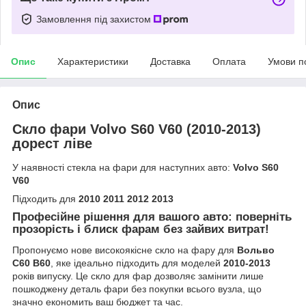
Замовлення під захистом
Опис
Характеристики
Доставка
Оплата
Умови п
Опис
Скло фари Volvo S60 V60 (2010-2013)
дорест ліве
У наявності стекла на фари для наступних авто:
Volvo S60
V60
Підходить для
2010 2011 2012 2013
Професійне рішення для вашого авто: поверніть
прозорість і блиск фарам без зайвих витрат!
Пропонуємо нове високоякісне скло на фару для
Вольво
С60 В60
, яке ідеально підходить для моделей
2010-2013
років випуску. Це скло для фар дозволяє замінити лише
пошкоджену деталь фари без покупки всього вузла, що
значно економить ваш бюджет та час.