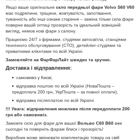
Якщо ваше оригінальне
скло передньої фари Volvo S60 V60
має подряпини, тріщини, жовтуватість, запотівання,
туманність або інші ознаки старіння – заміна тільки скла фари
поверне вашій оптиці прозорість та ідеальний зовнішній
вигляд, немов нові фари з салону.
Працюємо 24/7 з фірмами, студіями автосвітла, станціями
технічного обслуговування (СТО), детейлінг-студіями та
приватними клієнтами по всій Україні.
Замовляйте на ФарФарЛайт швидко та зручно.
Доставка і відправлення:
самовивіз у Києві;
відправка поштою по всій Україні (НоваПошта –
предоплата 200 грн, УкрПошта – за повної оплати);
відправка післяплатою по всій Україні.
!!! Увага: відправлення можливе після передоплати 200
грн або самовивіз.
Замовте скло для фари для вашої
Вольво С60 В60
вже
сьогодні та поверніть фарам блиск і прозорість!
Виробник може змінювати комплектацію товару на свій