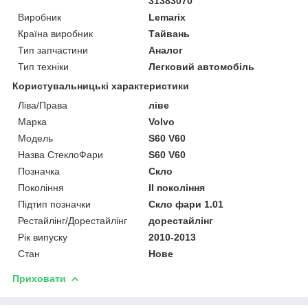
31383070
Виробник
Lemarix
Країна виробник
Тайвань
Тип запчастини
Аналог
Тип техніки
Легковий автомобіль
Користувальницькі характеристики
Ліва/Права
ліве
Марка
Volvo
Мoдель
S60 V60
Назва СтеклоФари
S60 V60
Позначка
Скло
Покоління
II покоління
Підтип позначки
Скло фари 1.01
Рестайлінг/Дорестайлінг
дорестайлінг
Рік випуску
2010-2013
Стан
Нове
Приховати