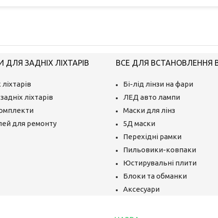
 ДЛЯ ЗАДНІХ ЛІХТАРІВ
ВСЕ ДЛЯ ВСТАНОВЛЕННЯ BI
 ліхтарів
Бі-лід лінзи на фари
задніх ліхтарів
ЛЕД авто лампи
комплекти
Маски для лінз
лей для ремонту
5Д маски
Перехідні рамки
Пильовики-ковпаки
Юстирувальні плити
Блоки та обманки
Аксесуари