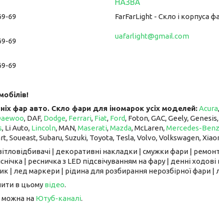
69-69
FarFarLight - Cкло і корпуса ф
uafarlight@gmail.com
69-69
69-69
мобілів!
ніх фар авто. Скло фари для іномарок усіх моделей:
Acura
Daewoo
, DAF,
Dodge
,
Ferrari
,
Fiat
,
Ford
, Foton, GAC, Geely, Genesis
s
, Li Auto, ​​​​​​​
Lincoln
, MAN,
Maserati
,
Mazda
, McLaren, ​​​​​​​
Mercedes-Ben
art, Soueast, Subaru, Suzuki, Toyota, Tesla, Volvo, Volkswagen, Xiao
світловідбивачі | декоративні накладки | смужки фари | ремонт
снічка | ресничка з LED підсвічуванням на фару | денні ходові 
к | лед маркери | рідина для розбирання нерозбірної фари | л
чити в цьому
відео
.
 можна на
Ютуб-каналі
.