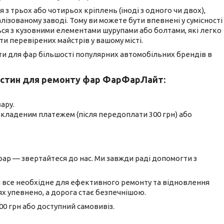
з трьох або чотирьох кріплень (іноді з одного чи двох),
лізованому заводі. Тому ви можете бути впевнені у сумісності
ся з кузовними елементами шурупами або болтами, які легко
 перевірених майстрів у вашому місті.
ти для фар більшості популярних автомобільних брендів в
частин для ремонту фар ФарФарЛайт:
ару.
накладеним платежем (після передоплати 300 грн) або
ар — звертайтеся до нас. Ми завжди раді допомогти з
 все необхідне для ефективного ремонту та відновлення
х упевнено, а дорога стає безпечнішою.
0 грн або доступний самовивіз.