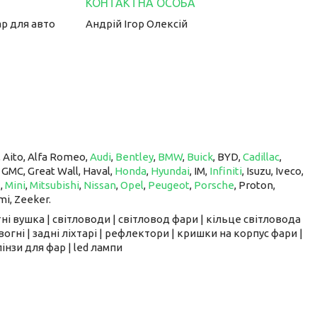
ар для авто
Андрій Ігор Олексій
, Aito, Alfa Romeo,
Audi
,
Bentley
,
BMW
,
Buick
, BYD,
Cadillac
,
, GMC, Great Wall, Haval,
Honda
,
Hyundai
, IM, ​​​​​​​
Infiniti
, Isuzu, Iveco,
z
,
Mini
,
Mitsubishi
,
Nissan
,
Opel
,
Peugeot
,
Porsche
, Proton, ​​​​​​​
mi, Zeeker.
ні вушка | світловоди | світловод фари | кільце світловода
вогні | задні ліхтарі | рефлектори | кришки на корпус фари |
інзи для фар | led лампи