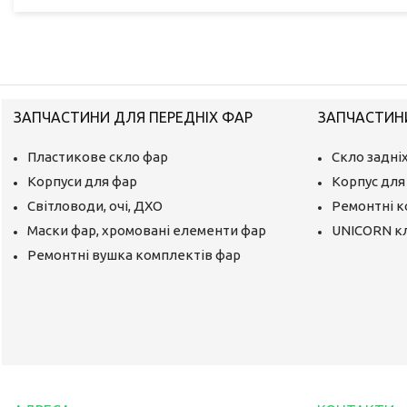
ЗАПЧАСТИНИ ДЛЯ ПЕРЕДНІХ ФАР
ЗАПЧАСТИНИ
Пластикове скло фар
Скло задніх
Корпуси для фар
Корпус для 
Світловоди, очі, ДХО
Ремонтні 
Маски фар, хромовані елементи фар
UNICORN к
Ремонтні вушка комплектів фар