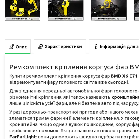
Характеристики
Інформація для 
Опис
Ремкомплект кріплення корпуса фар BMW
Купити ремкомплект кріплення корпуса фар
БМВ Х6 Е71 
відремонтувати фару головного світла вже сьогодні.
Для з’єднання передньої автомобільної фари головного
різноманітні кріплення, які також називають
кронштейн
лише цілісність усієї фари, але й безпека авто під час руху
У разі дорожньо-транспортної пригоди або іншого механ
зламатися тримач фари чи її елементи кріплення. У тако
кронштейна. Якщо одне з вушок пошкоджене, корпус фар
серйозніших поломок. Якщо з вашою автівкою трапилася
FarFarLight
: вони допоможуть швидко підібрати потрібн