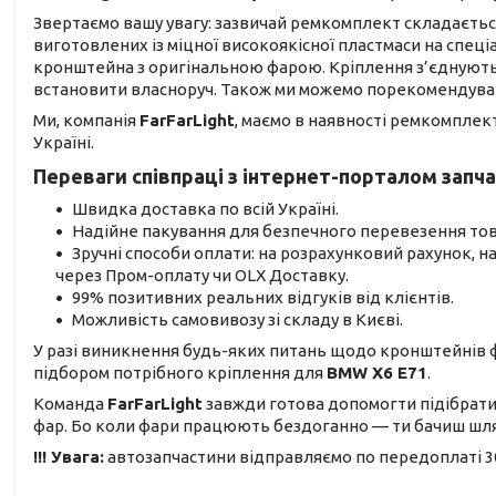
Звертаємо вашу увагу: зазвичай ремкомплект складається 
виготовлених із міцної високоякісної пластмаси на спеціа
кронштейна з оригінальною фарою. Кріплення з’єднують
встановити власноруч. Також ми можемо порекомендувати
Ми, компанія
FarFarLight
, маємо в наявності ремкомплек
Україні.
Переваги співпраці з інтернет-порталом зап
Швидка доставка по всій Україні.
Надійне пакування для безпечного перевезення тов
Зручні способи оплати: на розрахунковий рахунок, 
через Пром-оплату чи OLX Доставку.
99% позитивних реальних відгуків від клієнтів.
Можливість самовивозу зі складу в Києві.
У разі виникнення будь-яких питань щодо кронштейнів ф
підбором потрібного кріплення для
BMW X6 E71
.
Команда
FarFarLight
завжди готова допомогти підібрати
фар. Бо коли фари працюють бездоганно — ти бачиш шля
!!! Увага:
автозапчастини відправляємо по передоплаті 30