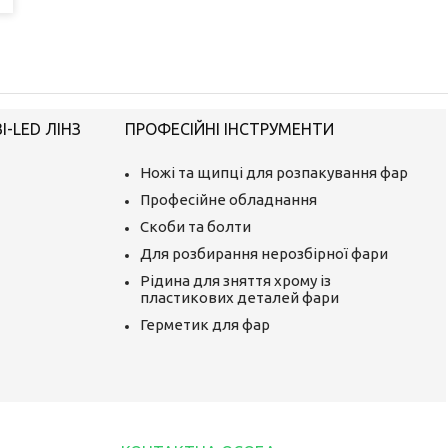
-LED ЛІНЗ
ПРОФЕСІЙНІ ІНСТРУМЕНТИ
Ножі та щипці для розпакування фар
Професійне обладнання
Скоби та болти
Для розбирання нерозбірної фари
Рідина для зняття хрому із
пластикових деталей фари
Герметик для фар