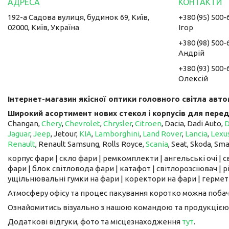
192-а Садова вулиця, будинок 69, Київ,
+380 (95) 500-
02000, Київ, Україна
Ігор
+380 (98) 500-
Андрій
+380 (93) 500-
Олексій
Інтернет-магазин якісної оптики головного світла авто
Широкий асортимент нових стекол і корпусів для перед
Changan,
Chery
,
Chevrolet
,
Chrysler
,
Citroen
, Dacia, Dadi Auto,
Jaguar
,
Jeep
, Jetour, ​​​​​​​
KIA
,
Lamborghini
,
Land Rover
,
Lancia
,
Lexu
Renault
, Renault Samsung, Rolls Royce,
Scania
, Seat, Skoda, Sm
корпус фари | скло фари | ремкомплекти | ангельські очі | 
фари | блок світловода фари | катафот | світлорозсіювач | рі
ущільнювальні гумки на фари | коректори на фари | гермети
Атмосферу офісу та процес пакування коротко можна поба
Ознайомитись візуально з нашою командою та продукцією
Додаткові відгуки, фото та місцезнаходження
тут
.