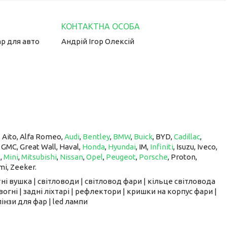
ар для авто
Андрій Ігор Олексій
, Aito, Alfa Romeo,
Audi
,
Bentley
,
BMW
,
Buick
, BYD,
Cadillac
,
, GMC, Great Wall, Haval,
Honda
,
Hyundai
, IM, ​​​​​​​
Infiniti
, Isuzu, Iveco,
z
,
Mini
,
Mitsubishi
,
Nissan
,
Opel
,
Peugeot
,
Porsche
, Proton, ​​​​​​​
mi, Zeeker.
ні вушка | світловоди | світловод фари | кільце світловода
вогні | задні ліхтарі | рефлектори | кришки на корпус фари |
інзи для фар | led лампи