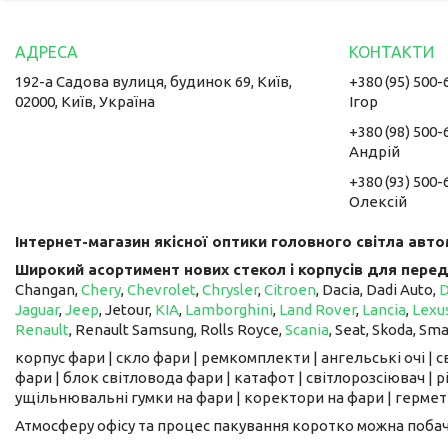
192-а Садова вулиця, будинок 69, Київ,
+380 (95) 500-
02000, Київ, Україна
Ігор
+380 (98) 500-
Андрій
+380 (93) 500-
Олексій
Інтернет-магазин якісної оптики головного світла авто
Широкий асортимент нових стекол і корпусів для перед
Changan,
Chery
,
Chevrolet
,
Chrysler
,
Citroen
, Dacia, Dadi Auto,
Jaguar
,
Jeep
, Jetour, ​​​​​​​
KIA
,
Lamborghini
,
Land Rover
,
Lancia
,
Lexu
Renault
, Renault Samsung, Rolls Royce,
Scania
, Seat, Skoda, Sm
корпус фари | скло фари | ремкомплекти | ангельські очі | 
фари | блок світловода фари | катафот | світлорозсіювач | рі
ущільнювальні гумки на фари | коректори на фари | гермети
Атмосферу офісу та процес пакування коротко можна поба