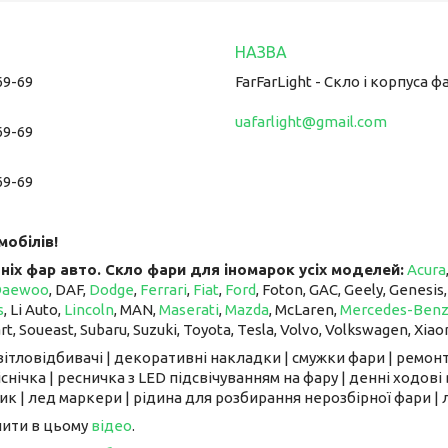
69-69
FarFarLight - Cкло і корпуса ф
uafarlight@gmail.com
69-69
69-69
мобілів!
ніх фар авто. Скло фари для іномарок усіх моделей:
Acura
Daewoo
, DAF,
Dodge
,
Ferrari
,
Fiat
,
Ford
, Foton, GAC, Geely, Genesis
s
, Li Auto, ​​​​​​​
Lincoln
, MAN,
Maserati
,
Mazda
, McLaren, ​​​​​​​
Mercedes-Ben
art, Soueast, Subaru, Suzuki, Toyota, Tesla, Volvo, Volkswagen, Xiao
світловідбивачі | декоративні накладки | смужки фари | ремонт
снічка | ресничка з LED підсвічуванням на фару | денні ходові 
к | лед маркери | рідина для розбирання нерозбірної фари | л
чити в цьому
відео
.