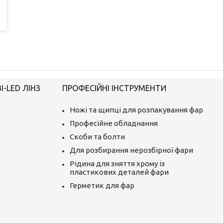
-LED ЛІНЗ
ПРОФЕСІЙНІ ІНСТРУМЕНТИ
Ножі та щипці для розпакування фар
Професійне обладнання
Скоби та болти
Для розбирання нерозбірної фари
Рідина для зняття хрому із
пластикових деталей фари
Герметик для фар