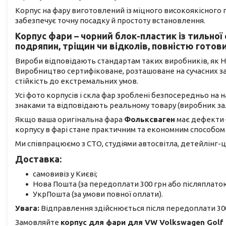
Корпус на фару виготовлений із міцного високоякісного
забезпечує точну посадку й простоту встановлення.
Корпус фари – чорний блок-пластик із тильної
подряпин, тріщин чи відколів, повністю готов
Вироби відповідають стандартам таких виробників, як Hella
Виробництво сертифіковане, розташоване на сучасних заво
стійкість до екстремальних умов.
Усі фото корпусів і скла фар зроблені безпосередньо на
знаками та відповідають реальному товару (виробник з
Якщо ваша оригінальна фара
Фольксваген
має дефекти 
корпусу в фарі стане практичним та економним способом
Ми співпрацюємо з СТО, студіями автосвітла, детейлінг-ц
Доставка:
самовивіз у Києві;
Нова Пошта (за передоплати 300 грн або післяплатою
УкрПошта (за умови повної оплати).
Увага:
Відправлення здійснюється після передоплати 300
Замовляйте
корпус для фари для VW Volkswagen Golf