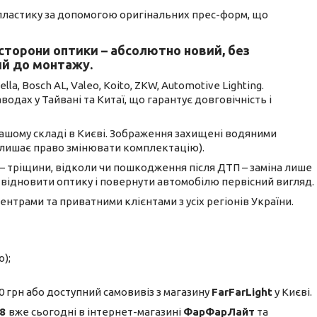
 пластику за допомогою оригінальних прес-форм, що
 сторони оптики – абсолютно новий, без
ий до монтажу.
, Bosch AL, Valeo, Koito, ZKW, Automotive Lighting.
дах у Тайвані та Китаї, що гарантує довговічність і
 нашому складі в Києві. Зображення захищені водяними
алишає право змінювати комплектацію).
– тріщини, відколи чи пошкодження після ДТП – заміна лише
 відновити оптику і повернути автомобілю первісний вигляд.
ентрами та приватними клієнтами з усіх регіонів України.
);
 грн або доступний самовивіз з магазину
FarFarLight
у Києві.
 8
вже сьогодні в інтернет-магазині
ФарФарЛайт
та