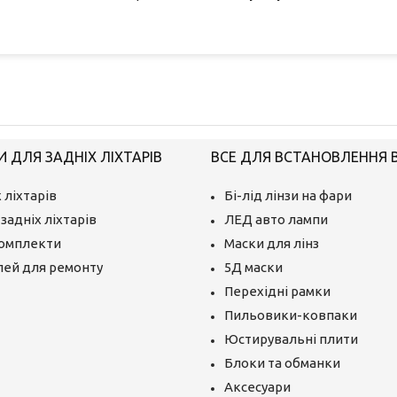
 ДЛЯ ЗАДНІХ ЛІХТАРІВ
ВСЕ ДЛЯ ВСТАНОВЛЕННЯ BI
 ліхтарів
Бі-лід лінзи на фари
задніх ліхтарів
ЛЕД авто лампи
комплекти
Маски для лінз
лей для ремонту
5Д маски
Перехідні рамки
Пильовики-ковпаки
Юстирувальні плити
Блоки та обманки
Аксесуари