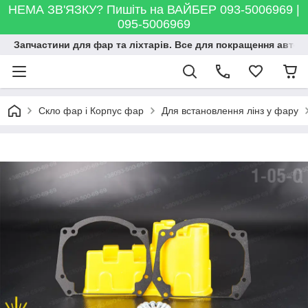
НЕМА ЗВ'ЯЗКУ? Пишіть на ВАЙБЕР 093-5006969 |
095-5006969
Запчастини для фар та ліхтарів. Все для покращення автосві
Скло фар і Корпус фар
Для встановлення лінз у фару