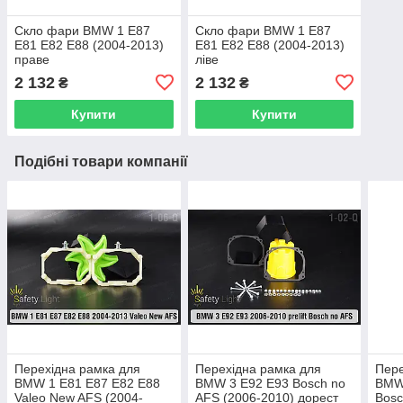
Скло фари BMW 1 E87
Скло фари BMW 1 E87
E81 E82 E88 (2004-2013)
E81 E82 E88 (2004-2013)
праве
ліве
2 132
2 132
₴
₴
Купити
Купити
Подібні товари компанії
Перехідна рамка для
Перехідна рамка для
Пере
BMW 1 E81 E87 E82 E88
BMW 3 E92 E93 Bosch no
BMW
Valeo New AFS (2004-
AFS (2006-2010) дорест
Bosc