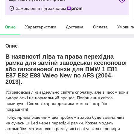
Замовлення під захистом
Опис
Характеристики
Доставка
Оплата
Умови п
Опис
В наявності ліва та права перехідна
рамка для заміни заводської ксенонової
або галогенової лінзи для BMW 1 E81
E87 E82 E88 Valeo New no AFS (2004-
2013).
Усі заводські лінзи ідеально світять спочатку, але з часом вони
вигорають і це нормальний процес. Погіршення світла
неминуче. Світлові характеристики можна і потрібно
покращити!
Популярним рішенням цієї проблеми зараз буде заміна лінз
на сучасніші Led через перехідні рамки. Кожна модель
автомобіля матиме свою рамку, як і свої унікальні розміри