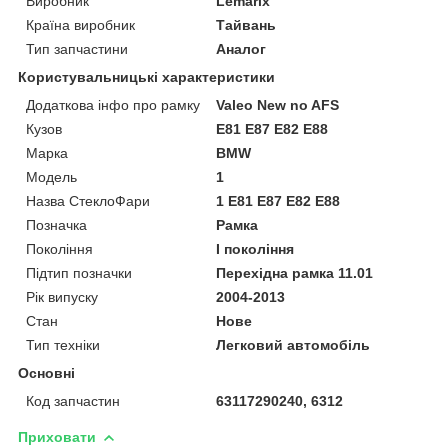
Виробник
Lemarix
Країна виробник
Тайвань
Тип запчастини
Аналог
Користувальницькі характеристики
Додаткова інфо про рамку
Valeo New no AFS
Кузов
E81 E87 E82 E88
Марка
BMW
Мoдель
1
Назва СтеклоФари
1 E81 E87 E82 E88
Позначка
Рамка
Покоління
I покоління
Підтип позначки
Перехідна рамка 11.01
Рік випуску
2004-2013
Стан
Нове
Тип техніки
Легковий автомобіль
Основні
Код запчастин
63117290240, 6312
Приховати