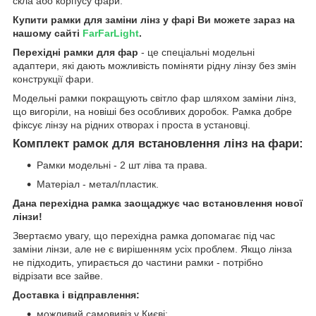
скла або корпусу фари.
Купити рамки для заміни лінз у фарі Ви можете зараз на
нашому сайті
FarFarLight
.
Перехідні рамки для фар
- це спеціальні модельні
адаптери, які дають можливість поміняти рідну лінзу без змін
конструкції фари.
Модельні рамки покращують світло фар шляхом заміни лінз,
що вигоріли, на новіші без особливих доробок. Рамка добре
фіксує лінзу на рідних отворах і проста в установці.
Комплект рамок для встановлення лінз на фари:
Рамки модельні - 2 шт ліва та права.
Матеріал - метал/пластик.
Дана перехідна рамка заощаджує час встановлення нової
лінзи!
Звертаємо увагу, що перехідна рамка допомагає під час
заміни лінзи, але не є вирішенням усіх проблем. Якщо лінза
не підходить, упирається до частини рамки - потрібно
відрізати все зайве.
Доставка і відправлення:
можливий самовивіз у Києві;