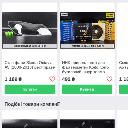
Скло фари Skoda Octavia
NHK оригінал авто для
Скло
A5 (2008-2013) рест праве
фар герметик Koito Коіто
A5 (
бутиловий шнур термо
чорний
1 189
492
1 1
₴
₴
Купити
Купити
Подібні товари компанії