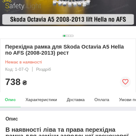
Перехідна рамка для Skoda Octavia A5 Hella
no AFS (2008-2013) рест
Немає в наявності
Код: 1-07-Q
Роздріб
738
₴
Опис
Характеристики
Доставка
Оплата
Умови п
Опис
В наявності ліва та права перехідна
рамка для заміни заводської ксенонової