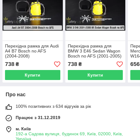
Перехідна рамка для Audi
Перехідна рамка для
Пере
A4 B7 Bosch no AFS
BMW 3 E46 Sedan Wagon
Merc
(2004-2008)
Bosch no AFS (2001-2005)
W164
рест
(200
738
738
656
₴
₴
Купити
Купити
Про нас
100% позитивних з 634 відгуків за рік
Працює з 31.12.2019
м. Київ
192-а Садова вулиця, будинок 69, Київ, 02000, Київ,
Україна