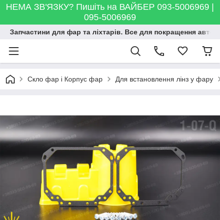
НЕМА ЗВ'ЯЗКУ? Пишіть на ВАЙБЕР 093-5006969 |
095-5006969
Запчастини для фар та ліхтарів. Все для покращення автосві
Скло фар і Корпус фар
Для встановлення лінз у фару