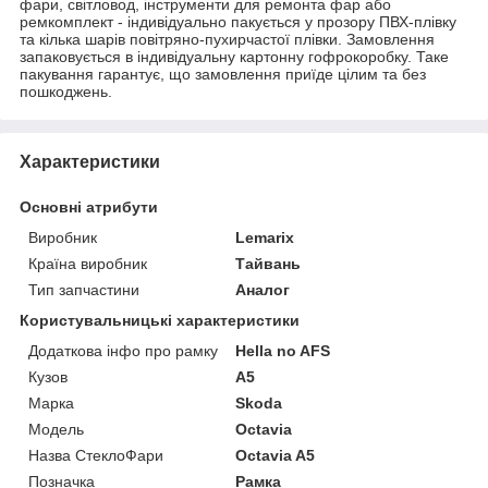
фари, світловод, інструменти для ремонта фар або
ремкомплект - індивідуально пакується у прозору ПВХ-плівку
та кілька шарів повітряно-пухирчастої плівки. Замовлення
запаковується в індивідуальну картонну гофрокоробку. Таке
пакування гарантує, що замовлення приїде цілим та без
пошкоджень.
Характеристики
Основні атрибути
Виробник
Lemarix
Країна виробник
Тайвань
Тип запчастини
Аналог
Користувальницькі характеристики
Додаткова інфо про рамку
Hella no AFS
Кузов
A5
Марка
Skoda
Мoдель
Octavia
Назва СтеклоФари
Octavia A5
Позначка
Рамка