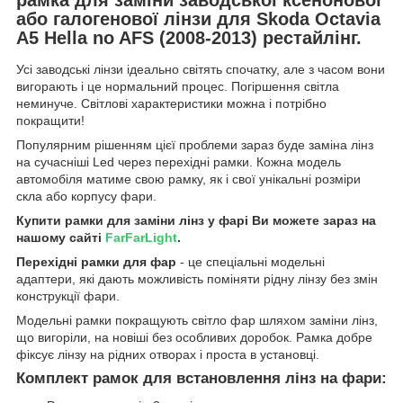
або галогенової лінзи для Skoda Octavia
A5 Hella no AFS (2008-2013) рестайлінг.
Усі заводські лінзи ідеально світять спочатку, але з часом вони
вигорають і це нормальний процес. Погіршення світла
неминуче. Світлові характеристики можна і потрібно
покращити!
Популярним рішенням цієї проблеми зараз буде заміна лінз
на сучасніші Led через перехідні рамки. Кожна модель
автомобіля матиме свою рамку, як і свої унікальні розміри
скла або корпусу фари.
Купити рамки для заміни лінз у фарі Ви можете зараз на
нашому сайті
FarFarLight
.
Перехідні рамки для фар
- це спеціальні модельні
адаптери, які дають можливість поміняти рідну лінзу без змін
конструкції фари.
Модельні рамки покращують світло фар шляхом заміни лінз,
що вигоріли, на новіші без особливих доробок. Рамка добре
фіксує лінзу на рідних отворах і проста в установці.
Комплект рамок для встановлення лінз на фари: