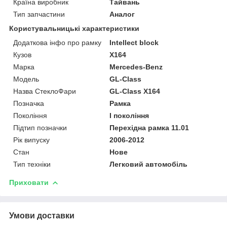
Країна виробник
Тайвань
Тип запчастини
Аналог
Користувальницькі характеристики
Додаткова інфо про рамку
Intellect block
Кузов
X164
Марка
Mercedes-Benz
Мoдель
GL-Class
Назва СтеклоФари
GL-Class X164
Позначка
Рамка
Покоління
I покоління
Підтип позначки
Перехідна рамка 11.01
Рік випуску
2006-2012
Стан
Нове
Тип техніки
Легковий автомобіль
Приховати
Умови доставки