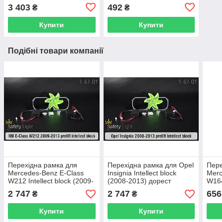
чорний
3 403
492
₴
₴
Купити
Купити
Подібні товари компанії
Перехідна рамка для
Перехідна рамка для Opel
Пере
Mercedes-Benz E-Class
Insignia Intellect block
Merc
W212 Intellect block (2009-
(2008-2013) дорест
W164
2013) дорест
(200
2 747
2 747
656
₴
₴
Купити
Купити