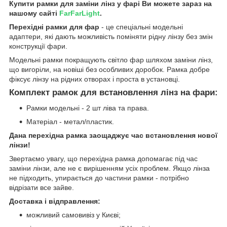
Купити рамки для заміни лінз у фарі Ви можете зараз на
нашому сайті
FarFarLight
.
Перехідні рамки для фар
- це спеціальні модельні
адаптери, які дають можливість поміняти рідну лінзу без змін
конструкції фари.
Модельні рамки покращують світло фар шляхом заміни лінз,
що вигоріли, на новіші без особливих доробок. Рамка добре
фіксує лінзу на рідних отворах і проста в установці.
Комплект рамок для встановлення лінз на фари:
Рамки модельні - 2 шт ліва та права.
Матеріал - метал/пластик.
Дана перехідна рамка заощаджує час встановлення нової
лінзи!
Звертаємо увагу, що перехідна рамка допомагає під час
заміни лінзи, але не є вирішенням усіх проблем. Якщо лінза
не підходить, упирається до частини рамки - потрібно
відрізати все зайве.
Доставка і відправлення:
можливий самовивіз у Києві;