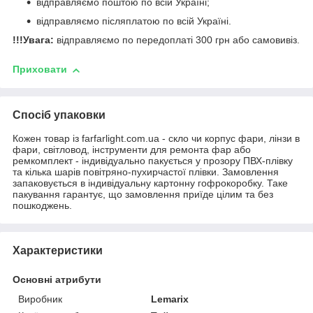
відправляємо поштою по всій Україні;
відправляємо післяплатою по всій Україні.
!!!Увага:
відправляємо по передоплаті 300 грн або самовивіз.
Приховати
Спосіб упаковки
Кожен товар із farfarlight.com.ua - скло чи корпус фари, лінзи в
фари, світловод, інструменти для ремонта фар або
ремкомплект - індивідуально пакується у прозору ПВХ-плівку
та кілька шарів повітряно-пухирчастої плівки. Замовлення
запаковується в індивідуальну картонну гофрокоробку. Таке
пакування гарантує, що замовлення приїде цілим та без
пошкоджень.
Характеристики
Основні атрибути
Виробник
Lemarix