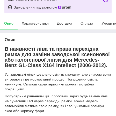
Замовлення під захистом
Опис
Характеристики
Доставка
Оплата
Умови п
Опис
В наявності ліва та права перехідна
рамка для заміни заводської ксенонової
або галогенової лінзи для Mercedes-
Benz GL-Class X164 Intellect (2006-2012).
Усі заводські лінзи ідеально світять спочатку, але з часом вони
вигорають і це нормальний процес. Погіршення світла
неминуче. Світлові характеристики можна і потрібно
покращити!
Популярним рішенням цієї проблеми зараз буде заміна лінз
на сучасніші Led через перехідні рамки. Кожна модель
автомобіля матиме свою рамку, як і свої унікальні розміри
скла або корпусу фари.