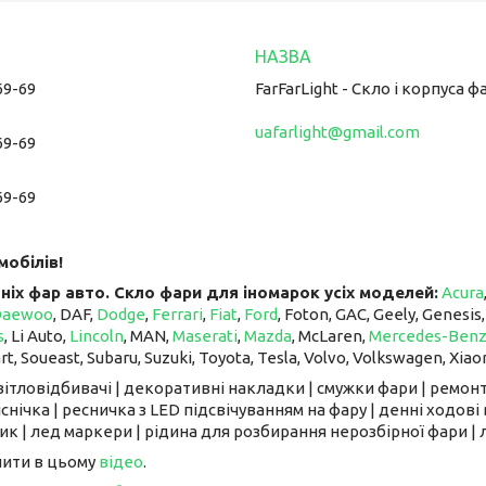
69-69
FarFarLight - Cкло і корпуса ф
uafarlight@gmail.com
69-69
69-69
мобілів!
ніх фар авто. Скло фари для іномарок усіх моделей:
Acura
Daewoo
, DAF,
Dodge
,
Ferrari
,
Fiat
,
Ford
, Foton, GAC, Geely, Genesis
s
, Li Auto, ​​​​​​​
Lincoln
, MAN,
Maserati
,
Mazda
, McLaren, ​​​​​​​
Mercedes-Ben
art, Soueast, Subaru, Suzuki, Toyota, Tesla, Volvo, Volkswagen, Xiao
світловідбивачі | декоративні накладки | смужки фари | ремонт
снічка | ресничка з LED підсвічуванням на фару | денні ходові 
к | лед маркери | рідина для розбирання нерозбірної фари | л
чити в цьому
відео
.