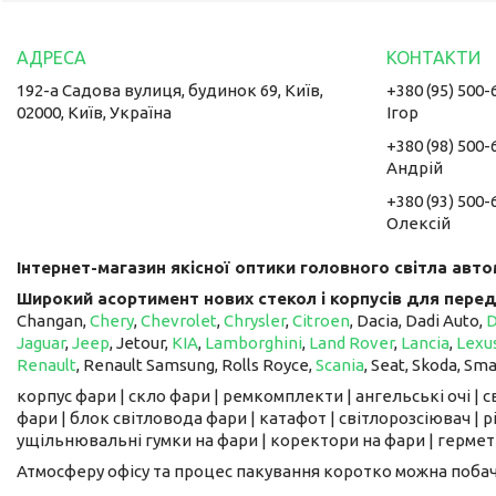
192-а Садова вулиця, будинок 69, Київ,
+380 (95) 500-
02000, Київ, Україна
Ігор
+380 (98) 500-
Андрій
+380 (93) 500-
Олексій
Інтернет-магазин якісної оптики головного світла авто
Широкий асортимент нових стекол і корпусів для перед
Changan,
Chery
,
Chevrolet
,
Chrysler
,
Citroen
, Dacia, Dadi Auto,
Jaguar
,
Jeep
, Jetour, ​​​​​​​
KIA
,
Lamborghini
,
Land Rover
,
Lancia
,
Lexu
Renault
, Renault Samsung, Rolls Royce,
Scania
, Seat, Skoda, Sm
корпус фари | скло фари | ремкомплекти | ангельські очі | 
фари | блок світловода фари | катафот | світлорозсіювач | рі
ущільнювальні гумки на фари | коректори на фари | гермети
Атмосферу офісу та процес пакування коротко можна поба