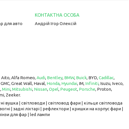
ар для авто
Андрій Ігор Олексій
, Aito, Alfa Romeo,
Audi
,
Bentley
,
BMW
,
Buick
, BYD,
Cadillac
,
, GMC, Great Wall, Haval,
Honda
,
Hyundai
, IM, ​​​​​​​
Infiniti
, Isuzu, Iveco,
z
,
Mini
,
Mitsubishi
,
Nissan
,
Opel
,
Peugeot
,
Porsche
, Proton, ​​​​​​​
mi, Zeeker.
ні вушка | світловоди | світловод фари | кільце світловода
вогні | задні ліхтарі | рефлектори | кришки на корпус фари |
інзи для фар | led лампи