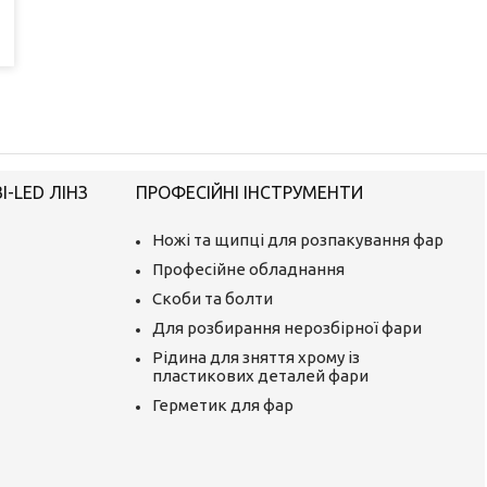
-LED ЛІНЗ
ПРОФЕСІЙНІ ІНСТРУМЕНТИ
Ножі та щипці для розпакування фар
Професійне обладнання
Скоби та болти
Для розбирання нерозбірної фари
Рідина для зняття хрому із
пластикових деталей фари
Герметик для фар