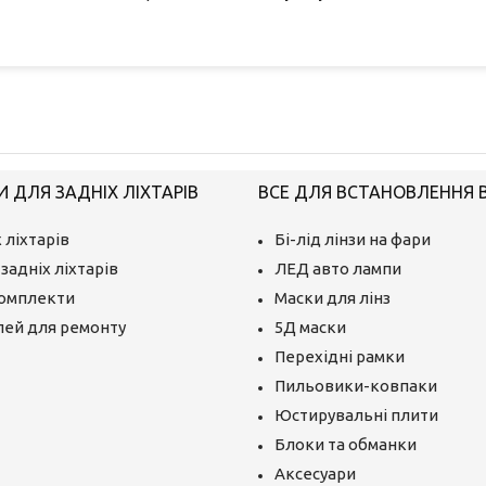
 ДЛЯ ЗАДНІХ ЛІХТАРІВ
ВСЕ ДЛЯ ВСТАНОВЛЕННЯ BI
 ліхтарів
Бі-лід лінзи на фари
задніх ліхтарів
ЛЕД авто лампи
комплекти
Маски для лінз
лей для ремонту
5Д маски
Перехідні рамки
Пильовики-ковпаки
Юстирувальні плити
Блоки та обманки
Аксесуари