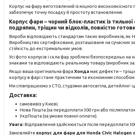
Корпус на фару виготовлений із міцного високоякісного
забезпечує точну посадку й простоту встановлення.
Корпус фари – чорний блок-пластик із тильної
подряпин, тріщин чи відколів, повністю готов
Вироби відповідають стандартам таких виробників, як Hella
Виробництво сертифіковане, розташоване на сучасних заво
стійкість до екстремальних умов.
Усі фото корпусів і скла фар зроблені безпосередньо на
знаками та відповідають реальному товару (виробник з
Якщо ваша оригінальна фара
Хонда
має дефекти – тріщи
корпусу в фарі стане практичним та економним способом
Ми співпрацюємо з СТО, студіями автосвітла, детейлінг-ц
Доставка:
самовивіз у Києві;
Нова Пошта (за передоплати 300 грн або післяплатою
УкрПошта (за умови повної оплати).
Увага:
Відправлення здійснюється після передоплати 300
Замовляйте
корпус для фари для Honda Civic Halogen