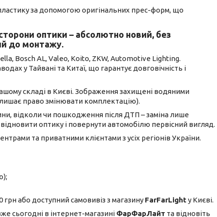
 пластику за допомогою оригінальних прес-форм, що
 сторони оптики – абсолютно новий, без
ий до монтажу.
, Bosch AL, Valeo, Koito, ZKW, Automotive Lighting.
дах у Тайвані та Китаї, що гарантує довговічність і
 нашому складі в Києві. Зображення захищені водяними
алишає право змінювати комплектацію).
ни, відколи чи пошкодження після ДТП – заміна лише
 відновити оптику і повернути автомобілю первісний вигляд.
ентрами та приватними клієнтами з усіх регіонів України.
);
 грн або доступний самовивіз з магазину
FarFarLight
у Києві.
вже сьогодні в інтернет-магазині
ФарФарЛайт
та відновіть