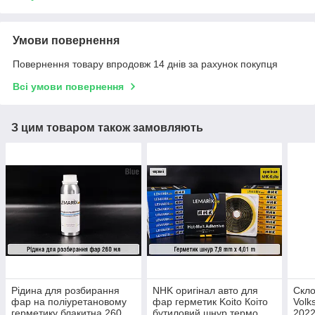
Умови повернення
Повернення товару впродовж 14 днів за рахунок покупця
Всі умови повернення
З цим товаром також замовляють
Рідина для розбирання
NHK оригінал авто для
Скл
фар на поліуретановому
фар герметик Koito Коіто
Volk
герметику блакитна 260
бутиловий шнур термо
2022