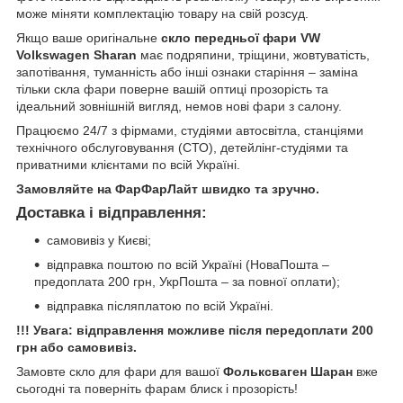
може міняти комплектацію товару на свій розсуд.
Якщо ваше оригінальне
скло передньої фари VW
Volkswagen Sharan
має подряпини, тріщини, жовтуватість,
запотівання, туманність або інші ознаки старіння – заміна
тільки скла фари поверне вашій оптиці прозорість та
ідеальний зовнішній вигляд, немов нові фари з салону.
Працюємо 24/7 з фірмами, студіями автосвітла, станціями
технічного обслуговування (СТО), детейлінг-студіями та
приватними клієнтами по всій Україні.
Замовляйте на ФарФарЛайт швидко та зручно.
Доставка і відправлення:
самовивіз у Києві;
відправка поштою по всій Україні (НоваПошта –
предоплата 200 грн, УкрПошта – за повної оплати);
відправка післяплатою по всій Україні.
!!! Увага: відправлення можливе після передоплати 200
грн або самовивіз.
Замовте скло для фари для вашої
Фольксваген Шаран
вже
сьогодні та поверніть фарам блиск і прозорість!