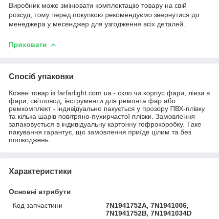
Виробник може змінювати комплектацію товару на свій
розсуд, тому перед покупкою рекомендуємо звернутися до
менеджера у месенджер для узгодження всіх деталей.
Приховати
Спосіб упаковки
Кожен товар із farfarlight.com.ua - скло чи корпус фари, лінзи в
фари, світловод, інструменти для ремонта фар або
ремкомплект - індивідуально пакується у прозору ПВХ-плівку
та кілька шарів повітряно-пухирчастої плівки. Замовлення
запаковується в індивідуальну картонну гофрокоробку. Таке
пакування гарантує, що замовлення приїде цілим та без
пошкоджень.
Характеристики
Основні атрибути
Код запчастини
7N1941752A, 7N1941006,
7N1941752B, 7N1941034D