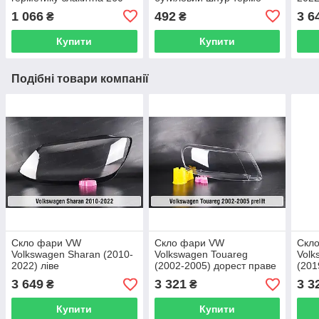
мл
чорний
1 066
492
3 6
₴
₴
Купити
Купити
Подібні товари компанії
Скло фари VW
Скло фари VW
Скл
Volkswagen Sharan (2010-
Volkswagen Touareg
Volk
2022) ліве
(2002-2005) дорест праве
(201
3 649
3 321
3 3
₴
₴
Купити
Купити