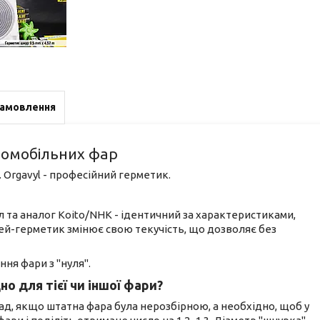
замовлення
омобільних фар
 Orgavyl - професійний герметик.
 та аналог Koito/NHK - ідентичний за характеристиками,
ей-герметик змінює свою текучість, що дозволяє без
ння фари з "нуля".
но для тієї чи іншої фари?
д, якщо штатна фара була нерозбірною, а необхідно, щоб у