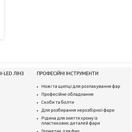
-LED ЛІНЗ
ПРОФЕСІЙНІ ІНСТРУМЕНТИ
Ножі та щипці для розпакування фар
Професійне обладнання
Скоби та болти
Для розбирання нерозбірної фари
Рідина для зняття хрому із
пластикових деталей фари
Герметик для фар