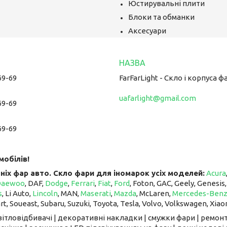
Юстирувальні плити
Блоки та обманки
Аксесуари
69-69
FarFarLight - Cкло і корпуса ф
uafarlight@gmail.com
69-69
69-69
мобілів!
ніх фар авто. Скло фари для іномарок усіх моделей:
Acura
Daewoo
, DAF,
Dodge
,
Ferrari
,
Fiat
,
Ford
, Foton, GAC, Geely, Genesis
s
, Li Auto, ​​​​​​​
Lincoln
, MAN,
Maserati
,
Mazda
, McLaren, ​​​​​​​
Mercedes-Ben
art, Soueast, Subaru, Suzuki, Toyota, Tesla, Volvo, Volkswagen, Xiao
світловідбивачі | декоративні накладки | смужки фари | ремонт