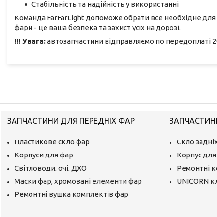
Стабільність та надійність у використанні
Команда FarFarLight допоможе обрати все необхідне для
фари - це ваша безпека та захист усіх на дорозі.
!!! Увага:
автозапчастини відправляємо по передоплаті 20
ЗАПЧАСТИНИ ДЛЯ ПЕРЕДНІХ ФАР
ЗАПЧАСТИНИ
Пластикове скло фар
Скло задніх
Корпуси для фар
Корпус для 
Світловоди, очі, ДХО
Ремонтні 
Маски фар, хромовані елементи фар
UNICORN к
Ремонтні вушка комплектів фар