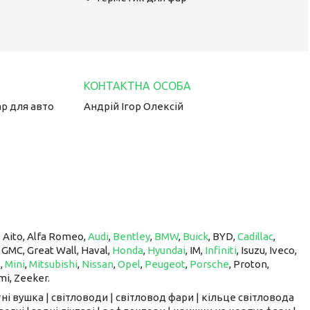
ар для авто
Андрій Ігор Олексій
, Aito, Alfa Romeo,
Audi
,
Bentley
,
BMW
,
Buick
, BYD,
Cadillac
,
, GMC, Great Wall, Haval,
Honda
,
Hyundai
, IM, ​​​​​​​
Infiniti
, Isuzu, Iveco,
z
,
Mini
,
Mitsubishi
,
Nissan
,
Opel
,
Peugeot
,
Porsche
, Proton, ​​​​​​​
mi, Zeeker.
ні вушка | світловоди | світловод фари | кільце світловода