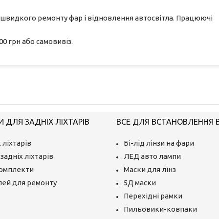
 швидкого ремонту фар і відновлення автосвітла. Працюючі
0 грн або самовивіз.
 ДЛЯ ЗАДНІХ ЛІХТАРІВ
ВСЕ ДЛЯ ВСТАНОВЛЕННЯ BI
 ліхтарів
Бі-лід лінзи на фари
задніх ліхтарів
ЛЕД авто лампи
комплекти
Маски для лінз
лей для ремонту
5Д маски
Перехідні рамки
Пильовики-ковпаки