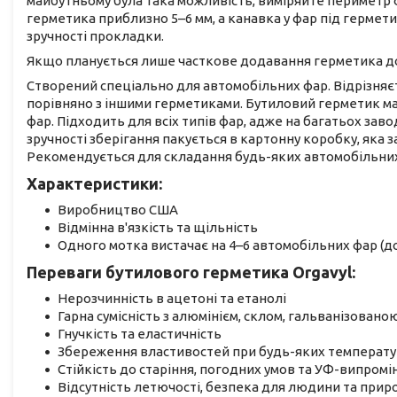
майбутньому була така можливість, виміряйте периметр фа
герметика приблизно 5–6 мм, а канавка у фар під гермет
зручності прокладки.
Якщо планується лише часткове додавання герметика до
Створений спеціально для автомобільних фар. Відрізняє
порівняно з іншими герметиками. Бутиловий герметик має 
фар. Підходить для всіх типів фар, адже на багатьох за
зручності зберігання пакується в картонну коробку, яка з
Рекомендується для складання будь-яких автомобільних
Характеристики:
Виробництво США
Відмінна в'язкість та щільність
Одного мотка вистачає на 4–6 автомобільних фар (до
Переваги бутилового герметика Orgavyl:
Нерозчинність в ацетоні та етанолі
Гарна сумісність з алюмінієм, склом, гальванізован
Гнучкість та еластичність
Збереження властивостей при будь-яких температу
Стійкість до старіння, погодних умов та УФ-випром
Відсутність летючості, безпека для людини та прир