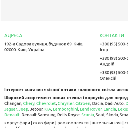
192-а Садова вулиця, будинок 69, Київ,
+380 (95) 500-
02000, Київ, Україна
Ігор
+380 (98) 500-
Андрій
+380 (93) 500-
Олексій
Інтернет-магазин якісної оптики головного світла авто
Широкий асортимент нових стекол і корпусів для перед
Changan,
Chery
,
Chevrolet
,
Chrysler
,
Citroen
, Dacia, Dadi Auto,
Jaguar
,
Jeep
, Jetour, ​​​​​​​
KIA
,
Lamborghini
,
Land Rover
,
Lancia
,
Lexu
Renault
, Renault Samsung, Rolls Royce,
Scania
, Seat, Skoda, Sm
корпус фари | скло фари | ремкомплекти | ангельські очі | 