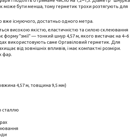
ри і поділіть отримане число на 1,2–1,3. Діаметр "шнурка"
ик може бути менша, тому герметик трохи розтягують для
 вже існуючого, достатньо одного метра.
ться високою якістю, еластичністю та силою склеювання
форму "змії" — тонкий шнур 4,57 м, якого вистачає на 4–6
водах використовують саме Оргавіловий герметик. Для
ахищає від зовнішніх впливів, і має компактні розміри.
 фар.
вжина 4,57 м, товщина 9,5 мм)
ою сталлю
рах
інювання
оди