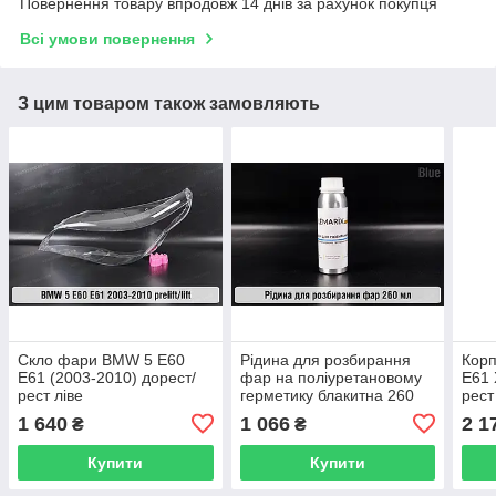
Повернення товару впродовж 14 днів за рахунок покупця
Всі умови повернення
З цим товаром також замовляють
Скло фари BMW 5 E60
Рідина для розбирання
Кор
E61 (2003-2010) дорест/
фар на поліуретановому
E61 
рест ліве
герметику блакитна 260
рест
мл
1 640
1 066
2 1
₴
₴
Купити
Купити