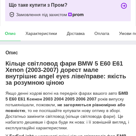
Що таке купити з Пром?
Замовлення під захистом
Опис
Характеристики
Доставка
Оплата
Умови п
Опис
Кільце світловод фари BMW 5 E60 E61
Xenon (2003-2007) дорест мале
внутрішнє angel eyes ліве/праве: якість
за розумною ціною
Якщо денні ходові вогні на передніх фарах вашого авто
БМВ
5 Е60 Е61 Ксенон 2003 2004 2005 2006 2007
років випуску
потьмянішали, пожовкли,
не загоряються рівномірно або
повністю
, то не поспішайте купувати нову оптику в зборі.
Достатньо замінити світловод (кільце світловода фари). Це
набагато дешевше і фара буде як нова: і її зовнішній вигляд, і
експлуатаційні характеристики.