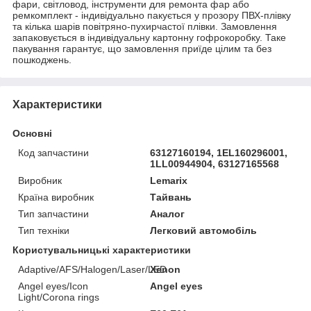
фари, світловод, інструменти для ремонта фар або
ремкомплект - індивідуально пакується у прозору ПВХ-плівку
та кілька шарів повітряно-пухирчастої плівки. Замовлення
запаковується в індивідуальну картонну гофрокоробку. Таке
пакування гарантує, що замовлення приїде цілим та без
пошкоджень.
Характеристики
Основні
Код запчастини
63127160194, 1EL160296001,
1LL00944904, 63127165568
Виробник
Lemarix
Країна виробник
Тайвань
Тип запчастини
Аналог
Тип техніки
Легковий автомобіль
Користувальницькі характеристики
Adaptive/AFS/Halogen/Laser/LED
Xenon
Angel eyes/Icon
Angel eyes
Light/Corona rings