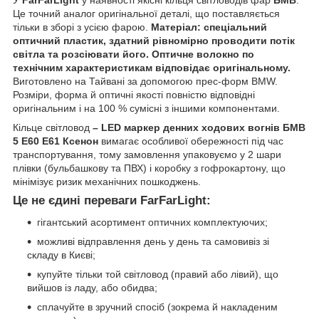
У
FarFarLight
у наявності якісні кільця світловодів фар
БМВ
.
Це точний аналог оригінальної деталі, що поставляється
тільки в зборі з усією фарою.
Матеріал: спеціальний
оптичний пластик, здатний рівномірно проводити потік
світла та розсіювати його. Оптичне волокно по
технічним характеристикам відповідає оригінальному.
Виготовлено на Тайвані за допомогою прес-форм BMW.
Розміри, форма й оптичні якості повністю відповідні
оригінальним і на 100 % сумісні з іншими компонентами.
Кільце світловод
– LED маркер денних ходових вогнів БМВ
5 Е60 Е61 Ксенон
вимагає особливої обережності під час
транспортування, тому замовлення упаковуємо у 2 шари
плівки (бульбашкову та ПВХ) і коробку з гофрокартону, що
мінімізує ризик механічних пошкоджень.
Це не єдині переваги FarFarLight:
гігантський асортимент оптичних комплектуючих;
можливі відправлення день у день та самовивіз зі
складу в Києві;
купуйте тільки той світловод (правий або лівий), що
вийшов із ладу, або обидва;
сплачуйте в зручний спосіб (зокрема й накладеним