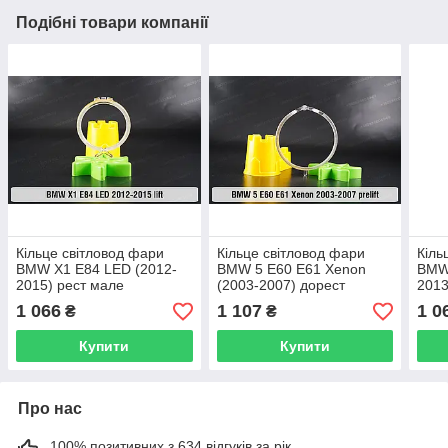
Подібні товари компанії
Кільце світловод фари
Кільце світловод фари
Кіль
BMW X1 E84 LED (2012-
BMW 5 E60 E61 Xenon
BMW 
2015) рест мале
(2003-2007) дорест
2013
внутрішнє angel eyes ліве/
велике зовнішнє angel
внут
1 066
1 107
1 0
₴
₴
праве
eyes ліве/праве
пра
Купити
Купити
Про нас
100% позитивних з 634 відгуків за рік