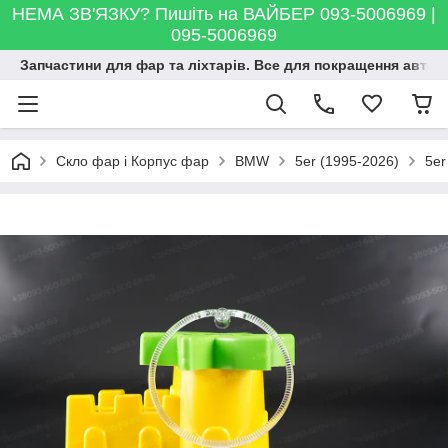
НЕМА ЗВ'ЯЗКУ? Пишіть на ВАЙБЕР 093-5006969 |
095-5006969
Запчастини для фар та ліхтарів. Все для покращення автосві
Скло фар і Корпус фар
BMW
5er (1995-2026)
5er