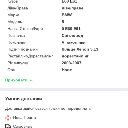
Кузов
E60 E61
Ліва/Права
ліве/праве
Марка
BMW
Мoдель
5
Назва СтеклоФари
5 E60 E61
Позначка
Світловод
Покоління
V покоління
Підтип позначки
Кільце Xenon 3.13
Рестайлінг/Дорестайлінг
дорестайлінг
Рік випуску
2003-2007
Стан
Нове
Приховати
Умови доставки
Доставка здійснюється тільки по передоплаті.
Нова Пошта
Самовивіз