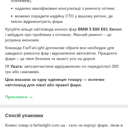
платежем);
надаємо кваліфіковані консультації з ремонту оптики;
можемо порадити надійну СТО у вашому регіоні, де
якісно відремонтують фари.
Купуйте кільця світловода ксенон фар
BMW 5 E60 E61 Xenon
і забудьте про проблеми з оптикою. Якісний ремонт – це
розумна економія.
Команда FarFarLight допоможе обрати все необхідне для
швидкого ремонта фар і відновлення автосвітла. Працюючі
фари – це твоя безпека та захист усіх на дорозі.
!!! Увага:
автозапчастини відправляємо по передоплаті 300
грн або самовивіз.
Ціна вказана за одну одиницю товару — колечко
світловод для лівої або правої фари.
Приховати
Спосіб упаковки
Кожен товар із farfarlight.com.ua - скло чи корпус фари, лінзи в