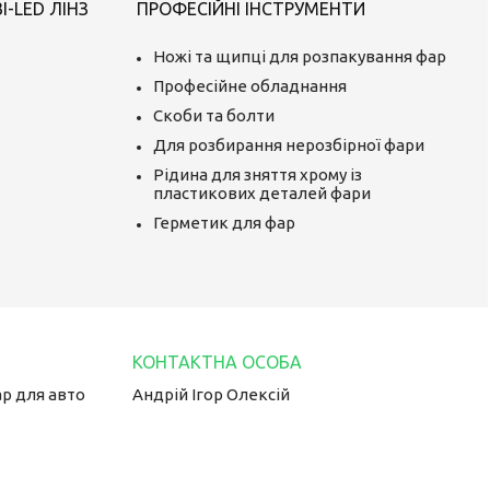
-LED ЛІНЗ
ПРОФЕСІЙНІ ІНСТРУМЕНТИ
Ножі та щипці для розпакування фар
Професійне обладнання
Скоби та болти
Для розбирання нерозбірної фари
Рідина для зняття хрому із
пластикових деталей фари
Герметик для фар
ар для авто
Андрій Ігор Олексій