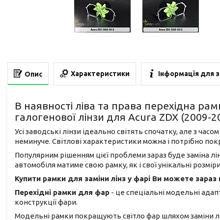
Характеристики
Інформація для 
Опис
В наявності ліва та права перехідна рам
галогенової лінзи для Acura ZDX (2009-2
Усі заводські лінзи ідеально світять спочатку, але з час
неминуче. Світлові характеристики можна і потрібно по
Популярним рішенням цієї проблеми зараз буде заміна лін
автомобіля матиме свою рамку, як і свої унікальні розмір
Купити рамки для заміни лінз у фарі Ви можете зараз
Перехідні рамки для фар
- це спеціальні модельні адапт
конструкції фари.
Модельні рамки покращують світло фар шляхом заміни лін