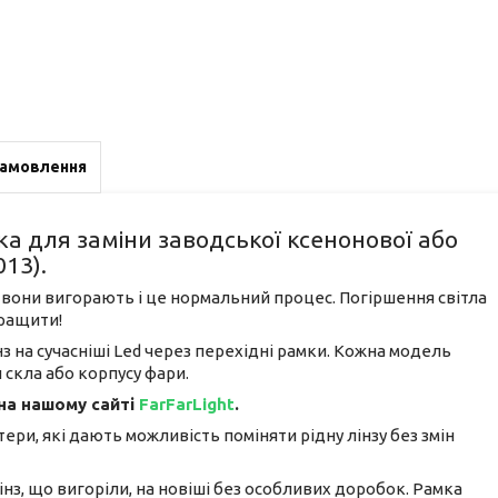
замовлення
ка для заміни заводської ксенонової або
013).
ом вони вигорають і це нормальний процес. Погіршення світла
кращити!
з на сучасніші Led через перехідні рамки. Кожна модель
и скла або корпусу фари.
 на нашому сайті
FarFarLight
.
ери, які дають можливість поміняти рідну лінзу без змін
з, що вигоріли, на новіші без особливих доробок. Рамка