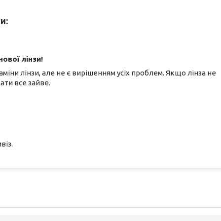
и:
ової лінзи!
міни лінзи, але не є вирішенням усіх проблем. Якщо лінза не
ати все зайве.
віз.