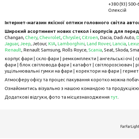
+380 (93) 500-
Олексій
Інтернет-магазин якісної оптики головного світла авто
Широкий асортимент нових стекол і корпусів для перед
Changan,
Chery
,
Chevrolet
,
Chrysler
,
Citroen
, Dacia, Dadi Auto,
Jaguar
,
Jeep
, Jetour, ​​​​​​​
KIA
,
Lamborghini
,
Land Rover
,
Lancia
,
Lexu
Renault
, Renault Samsung, Rolls Royce,
Scania
, Seat, Skoda, Sm
корпус фари | скло фари | ремкомплекти | ангельські очі | 
фари | блок світловода фари | катафот | світлорозсіювач | рі
ущільнювальні гумки на фари | коректори на фари | гермети
Атмосферу офісу та процес пакування коротко можна поба
Ознайомитись візуально з нашою командою та продукцією
Додаткові відгуки, фото та місцезнаходження
тут
.