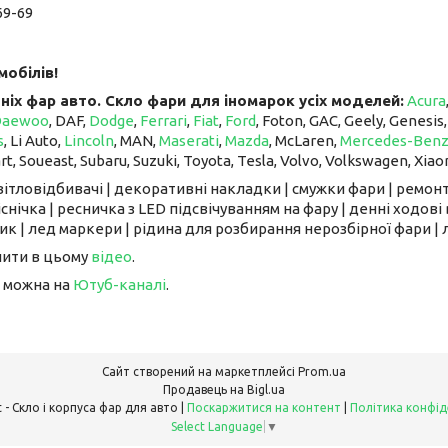
69-69
мобілів!
ніх фар авто. Скло фари для іномарок усіх моделей:
Acura
Daewoo
, DAF,
Dodge
,
Ferrari
,
Fiat
,
Ford
, Foton, GAC, Geely, Genesis
s
, Li Auto, ​​​​​​​
Lincoln
, MAN,
Maserati
,
Mazda
, McLaren, ​​​​​​​
Mercedes-Ben
art, Soueast, Subaru, Suzuki, Toyota, Tesla, Volvo, Volkswagen, Xiao
світловідбивачі | декоративні накладки | смужки фари | ремонт
снічка | ресничка з LED підсвічуванням на фару | денні ходові 
к | лед маркери | рідина для розбирання нерозбірної фари | л
чити в цьому
відео
.
 можна на
Ютуб-каналі
.
Сайт створений на маркетплейсі
Prom.ua
Продавець на Bigl.ua
FarFarLight - Cкло і корпуса фар для авто |
Поскаржитися на контент
|
Політика конфід
Select Language
▼