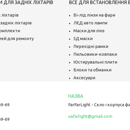
 ДЛЯ ЗАДНІХ ЛІХТАРІВ
ВСЕ ДЛЯ ВСТАНОВЛЕННЯ BI
 ліхтарів
Бі-лід лінзи на фари
задніх ліхтарів
ЛЕД авто лампи
комплекти
Маски для лінз
лей для ремонту
5Д маски
Перехідні рамки
Пильовики-ковпаки
Юстирувальні плити
Блоки та обманки
Аксесуари
69-69
FarFarLight - Cкло і корпуса ф
uafarlight@gmail.com
69-69