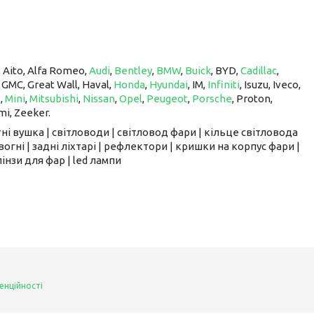
, Aito, Alfa Romeo,
Audi
,
Bentley
,
BMW
,
Buick
, BYD,
Cadillac
,
, GMC, Great Wall, Haval,
Honda
,
Hyundai
, IM, ​​​​​​​
Infiniti
, Isuzu, Iveco,
z
,
Mini
,
Mitsubishi
,
Nissan
,
Opel
,
Peugeot
,
Porsche
, Proton, ​​​​​​​
mi, Zeeker.
ні вушка | світловоди | світловод фари | кільце світловода
вогні | задні ліхтарі | рефлектори | кришки на корпус фари |
інзи для фар | led лампи
енційності