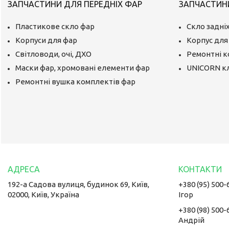
ЗАПЧАСТИНИ ДЛЯ ПЕРЕДНІХ ФАР
ЗАПЧАСТИНИ
Пластикове скло фар
Скло задніх
Корпуси для фар
Корпус для 
Світловоди, очі, ДХО
Ремонтні 
Маски фар, хромовані елементи фар
UNICORN к
Ремонтні вушка комплектів фар
192-а Садова вулиця, будинок 69, Київ,
+380 (95) 500-
02000, Київ, Україна
Ігор
+380 (98) 500-
Андрій