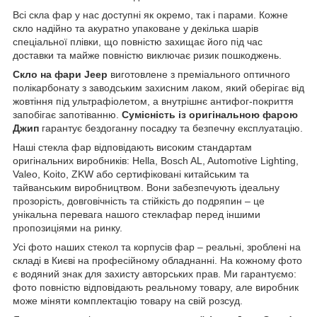
Всі скла фар у нас доступні як окремо, так і парами. Кожне
скло надійно та акуратно упаковане у декілька шарів
спеціальної плівки, що повністю захищає його під час
доставки та майже повністю виключає ризик пошкоджень.
Скло на фари Jeep
виготовлене з преміального оптичного
полікарбонату з заводським захисним лаком, який оберігає від
жовтіння під ультрафіолетом, а внутрішнє антифог-покриття
запобігає запотіванню.
Сумісність із оригінальною фарою
Джип
гарантує бездоганну посадку та безпечну експлуатацію.
Наші стекла фар відповідають високим стандартам
оригінальних виробників: Hella, Bosch AL, Automotive Lighting,
Valeo, Koito, ZKW або сертифіковані китайським та
тайванським виробництвом. Вони забезпечують ідеальну
прозорість, довговічність та стійкість до подряпин – це
унікальна перевага нашого стеклафар перед іншими
пропозиціями на ринку.
Усі фото наших стекол та корпусів фар – реальні, зроблені на
складі в Києві на професійному обладнанні. На кожному фото
є водяний знак для захисту авторських прав. Ми гарантуємо:
фото повністю відповідають реальному товару, але виробник
може міняти комплектацію товару на свій розсуд.