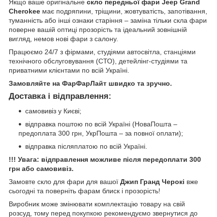
Якщо ваше оригінальне
скло передньої фари Jeep Grand
Cherokee
має подряпини, тріщини, жовтуватість, запотівання,
туманність або інші ознаки старіння – заміна тільки скла фари
поверне вашій оптиці прозорість та ідеальний зовнішній
вигляд, немов нові фари з салону.
Працюємо 24/7 з фірмами, студіями автосвітла, станціями
технічного обслуговування (СТО), детейлінг-студіями та
приватними клієнтами по всій Україні.
Замовляйте на ФарФарЛайт швидко та зручно.
Доставка і відправлення:
самовивіз у Києві;
відправка поштою по всій Україні (НоваПошта –
предоплата 300 грн, УкрПошта – за повної оплати);
відправка післяплатою по всій Україні.
!!! Увага: відправлення можливе після передоплати 300
грн або самовивіз.
Замовте скло для фари для вашої
Джип Гранд Черокі
вже
сьогодні та поверніть фарам блиск і прозорість!
Виробник може змінювати комплектацію товару на свій
розсуд, тому перед покупкою рекомендуємо звернутися до