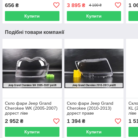
656
3 895
1 0
₴
₴
4 100 ₴
Купити
Купити
Подібні товари компанії
Скло фари Jeep Grand
Скло фари Jeep Grand
Скло
Cherokee WK (2005-2007)
Cherokee (2010-2013)
KL (
дорест ліве
дорест праве
ліве
2 952
1 394
1 5
₴
₴
Купити
Купити