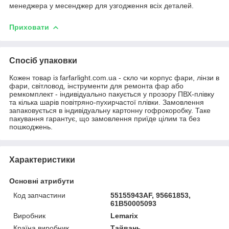
менеджера у месенджер для узгодження всіх деталей.
Приховати
Спосіб упаковки
Кожен товар із farfarlight.com.ua - скло чи корпус фари, лінзи в
фари, світловод, інструменти для ремонта фар або
ремкомплект - індивідуально пакується у прозору ПВХ-плівку
та кілька шарів повітряно-пухирчастої плівки. Замовлення
запаковується в індивідуальну картонну гофрокоробку. Таке
пакування гарантує, що замовлення приїде цілим та без
пошкоджень.
Характеристики
Основні атрибути
Код запчастини
55155943AF, 95661853,
61B50005093
Виробник
Lemarix
Країна виробник
Тайвань