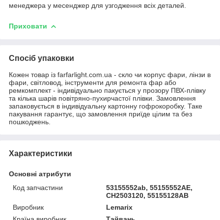
менеджера у месенджер для узгодження всіх деталей.
Приховати
Спосіб упаковки
Кожен товар із farfarlight.com.ua - скло чи корпус фари, лінзи в
фари, світловод, інструменти для ремонта фар або
ремкомплект - індивідуально пакується у прозору ПВХ-плівку
та кілька шарів повітряно-пухирчастої плівки. Замовлення
запаковується в індивідуальну картонну гофрокоробку. Таке
пакування гарантує, що замовлення приїде цілим та без
пошкоджень.
Характеристики
Основні атрибути
Код запчастини
53155552ab, 55155552AE,
CH2503120, 55155128AB
Виробник
Lemarix
Країна виробник
Тайвань