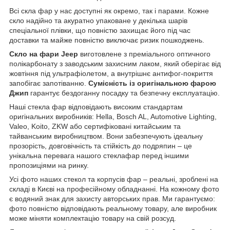
Всі скла фар у нас доступні як окремо, так і парами. Кожне
скло надійно та акуратно упаковане у декілька шарів
спеціальної плівки, що повністю захищає його під час
доставки та майже повністю виключає ризик пошкоджень.
Скло на фари Jeep
виготовлене з преміального оптичного
полікарбонату з заводським захисним лаком, який оберігає від
жовтіння під ультрафіолетом, а внутрішнє антифог-покриття
запобігає запотіванню.
Сумісність із оригінальною фарою
Джип
гарантує бездоганну посадку та безпечну експлуатацію.
Наші стекла фар відповідають високим стандартам
оригінальних виробників: Hella, Bosch AL, Automotive Lighting,
Valeo, Koito, ZKW або сертифіковані китайським та
тайванським виробництвом. Вони забезпечують ідеальну
прозорість, довговічність та стійкість до подряпин – це
унікальна перевага нашого стеклафар перед іншими
пропозиціями на ринку.
Усі фото наших стекол та корпусів фар – реальні, зроблені на
складі в Києві на професійному обладнанні. На кожному фото
є водяний знак для захисту авторських прав. Ми гарантуємо:
фото повністю відповідають реальному товару, але виробник
може міняти комплектацію товару на свій розсуд.