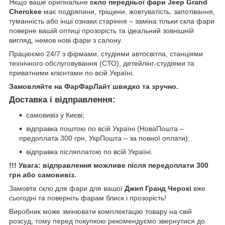
Якщо ваше оригінальне
скло передньої фари Jeep Grand
Cherokee
має подряпини, тріщини, жовтуватість, запотівання,
туманність або інші ознаки старіння – заміна тільки скла фари
поверне вашій оптиці прозорість та ідеальний зовнішній
вигляд, немов нові фари з салону.
Працюємо 24/7 з фірмами, студіями автосвітла, станціями
технічного обслуговування (СТО), детейлінг-студіями та
приватними клієнтами по всій Україні.
Замовляйте на ФарФарЛайт швидко та зручно.
Доставка і відправлення:
самовивіз у Києві;
відправка поштою по всій Україні (НоваПошта –
предоплата 300 грн, УкрПошта – за повної оплати);
відправка післяплатою по всій Україні.
!!! Увага: відправлення можливе після передоплати 300
грн або самовивіз.
Замовте скло для фари для вашої
Джип Гранд Черокі
вже
сьогодні та поверніть фарам блиск і прозорість!
Виробник може змінювати комплектацію товару на свій
розсуд, тому перед покупкою рекомендуємо звернутися до