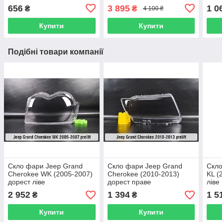
656
3 895
1 0
₴
₴
4 100 ₴
Купити
Купити
Подібні товари компанії
Скло фари Jeep Grand
Скло фари Jeep Grand
Скло
Cherokee WK (2005-2007)
Cherokee (2010-2013)
KL (
дорест ліве
дорест праве
ліве
2 952
1 394
1 5
₴
₴
Купити
Купити