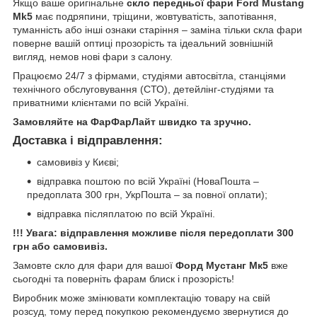
Якщо ваше оригінальне
скло передньої фари Ford Mustang
Mk5
має подряпини, тріщини, жовтуватість, запотівання,
туманність або інші ознаки старіння – заміна тільки скла фари
поверне вашій оптиці прозорість та ідеальний зовнішній
вигляд, немов нові фари з салону.
Працюємо 24/7 з фірмами, студіями автосвітла, станціями
технічного обслуговування (СТО), детейлінг-студіями та
приватними клієнтами по всій Україні.
Замовляйте на ФарФарЛайт швидко та зручно.
Доставка і відправлення:
самовивіз у Києві;
відправка поштою по всій Україні (НоваПошта –
предоплата 300 грн, УкрПошта – за повної оплати);
відправка післяплатою по всій Україні.
!!! Увага: відправлення можливе після передоплати 300
грн або самовивіз.
Замовте скло для фари для вашої
Форд Мустанг Мк5
вже
сьогодні та поверніть фарам блиск і прозорість!
Виробник може змінювати комплектацію товару на свій
розсуд, тому перед покупкою рекомендуємо звернутися до