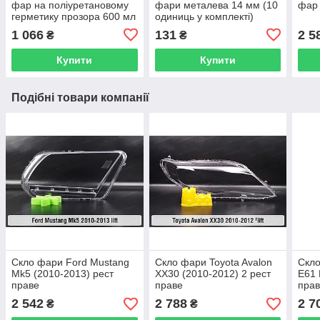
фар на поліуретановому
фари металева 14 мм (10
фар 
герметику прозора 600 мл
одиниць у комплекті)
1 066
131
2 5
₴
₴
Купити
Купити
Подібні товари компанії
Скло фари Ford Mustang
Скло фари Toyota Avalon
Скл
Mk5 (2010-2013) рест
XX30 (2010-2012) 2 рест
E61 
праве
праве
пра
2 542
2 788
2 7
₴
₴