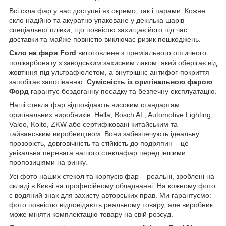
Всі скла фар у нас доступні як окремо, так і парами. Кожне
скло надійно та акуратно упаковане у декілька шарів
спеціальної плівки, що повністю захищає його під час
доставки та майже повністю виключає ризик пошкоджень.
Скло на фари Ford
виготовлене з преміального оптичного
полікарбонату з заводським захисним лаком, який оберігає від
жовтіння під ультрафіолетом, а внутрішнє антифог-покриття
запобігає запотіванню.
Сумісність із оригінальною фарою
Форд
гарантує бездоганну посадку та безпечну експлуатацію.
Наші стекла фар відповідають високим стандартам
оригінальних виробників: Hella, Bosch AL, Automotive Lighting,
Valeo, Koito, ZKW або сертифіковані китайським та
тайванським виробництвом. Вони забезпечують ідеальну
прозорість, довговічність та стійкість до подряпин – це
унікальна перевага нашого стеклафар перед іншими
пропозиціями на ринку.
Усі фото наших стекол та корпусів фар – реальні, зроблені на
складі в Києві на професійному обладнанні. На кожному фото
є водяний знак для захисту авторських прав. Ми гарантуємо:
фото повністю відповідають реальному товару, але виробник
може міняти комплектацію товару на свій розсуд.