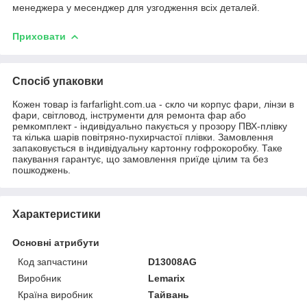
менеджера у месенджер для узгодження всіх деталей.
Приховати
Спосіб упаковки
Кожен товар із farfarlight.com.ua - скло чи корпус фари, лінзи в
фари, світловод, інструменти для ремонта фар або
ремкомплект - індивідуально пакується у прозору ПВХ-плівку
та кілька шарів повітряно-пухирчастої плівки. Замовлення
запаковується в індивідуальну картонну гофрокоробку. Таке
пакування гарантує, що замовлення приїде цілим та без
пошкоджень.
Характеристики
Основні атрибути
Код запчастини
D13008AG
Виробник
Lemarix
Країна виробник
Тайвань