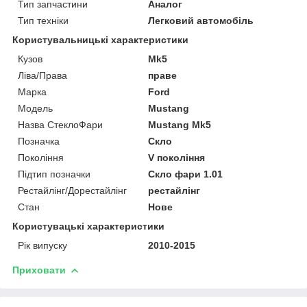
Тип запчастини
Аналог
Тип техніки
Легковий автомобіль
Користувальницькі характеристики
Кузов
Mk5
Ліва/Права
праве
Марка
Ford
Мoдель
Mustang
Назва СтеклоФари
Mustang Mk5
Позначка
Скло
Покоління
V покоління
Підтип позначки
Скло фари 1.01
Рестайлінг/Дорестайлінг
рестайлінг
Стан
Нове
Користувацькi характеристики
Рік випуску
2010-2015
Приховати