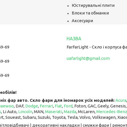
Юстирувальні плити
Блоки та обманки
Аксесуари
69-69
FarFarLight - Cкло і корпуса ф
uafarlight@gmail.com
69-69
69-69
мобілів!
ніх фар авто. Скло фари для іномарок усіх моделей:
Acura
Daewoo
, DAF,
Dodge
,
Ferrari
,
Fiat
,
Ford
, Foton, GAC, Geely, Genesis
s
, Li Auto, ​​​​​​​
Lincoln
, MAN,
Maserati
,
Mazda
, McLaren, ​​​​​​​
Mercedes-Ben
art, Soueast, Subaru, Suzuki, Toyota, Tesla, Volvo, Volkswagen, Xiao
світловідбивачі | декоративні накладки | смужки фари | ремонт