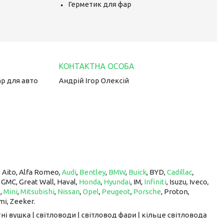
Герметик для фар
ар для авто
Андрій Ігор Олексій
, Aito, Alfa Romeo,
Audi
,
Bentley
,
BMW
,
Buick
, BYD,
Cadillac
,
, GMC, Great Wall, Haval,
Honda
,
Hyundai
, IM, ​​​​​​​
Infiniti
, Isuzu, Iveco,
z
,
Mini
,
Mitsubishi
,
Nissan
,
Opel
,
Peugeot
,
Porsche
, Proton, ​​​​​​​
mi, Zeeker.
ні вушка | світловоди | світловод фари | кільце світловода