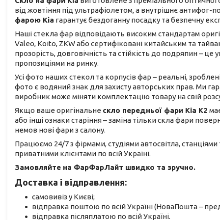
Скло на фари Kia
виготовлене з преміального оптичного
від жовтіння під ультрафіолетом, а внутрішнє антифог-п
фарою Кіа
гарантує бездоганну посадку та безпечну екс
Наші стекла фар відповідають високим стандартам оригіна
Valeo, Koito, ZKW або сертифіковані китайським та тай
прозорість, довговічність та стійкість до подряпин – ц
пропозиціями на ринку.
Усі фото наших стекол та корпусів фар – реальні, зроблен
фото є водяний знак для захисту авторських прав. Ми га
виробник може міняти комплектацію товару на свій розс
Якщо ваше оригінальне
скло передньої фари Kia K2
має
або інші ознаки старіння – заміна тільки скла фари повер
немов нові фари з салону.
Працюємо 24/7 з фірмами, студіями автосвітла, станціями
приватними клієнтами по всій Україні.
Замовляйте на ФарФарЛайт швидко та зручно.
Доставка і відправлення:
самовивіз у Києві;
відправка поштою по всій Україні (НоваПошта – пред
відправка післяплатою по всій Україні.