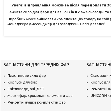
!!! Увага: відправлення можливе після передоплати 30
Замовте скло для фари для вашої
Кіа К2
вже сьогодні та 
Виробник може змінювати комплектацію товару на свій 
менеджера у месенджер для узгодження всіх деталей.
ЗАПЧАСТИНИ ДЛЯ ПЕРЕДНІХ ФАР
ЗАПЧАСТИНИ
Пластикове скло фар
Скло задніх
Корпуси для фар
Корпус для 
Світловоди, очі, ДХО
Ремонтні 
Маски фар, хромовані елементи фар
UNICORN к
Ремонтні вушка комплектів фар