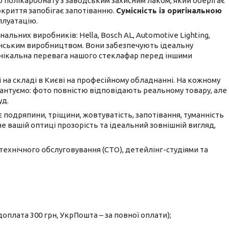
 полікарбонату з заводським захисним лаком, який оберігає
окриття запобігає запотіванню.
Сумісність із оригінальною
плуатацію.
льних виробників: Hella, Bosch AL, Automotive Lighting,
ванським виробництвом. Вони забезпечують ідеальну
е унікальна перевага нашого стеклафар перед іншими
і на складі в Києві на професійному обладнанні. На кожному
рантуємо: фото повністю відповідають реальному товару, але
уд.
 подряпини, тріщини, жовтуватість, запотівання, туманність
не вашій оптиці прозорість та ідеальний зовнішній вигляд,
 технічного обслуговування (СТО), детейлінг-студіями та
оплата 300 грн, УкрПошта – за повної оплати);