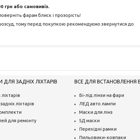
0 грн або самовивіз.
поверніть фарам блиск і прозорість!
розсуд, тому перед покупкою рекомендуємо звернутися до
 ДЛЯ ЗАДНІХ ЛІХТАРІВ
ВСЕ ДЛЯ ВСТАНОВЛЕННЯ BI
 ліхтарів
Бі-лід лінзи на фари
задніх ліхтарів
ЛЕД авто лампи
комплекти
Маски для лінз
лей для ремонту
5Д маски
Перехідні рамки
Пильовики-ковпаки