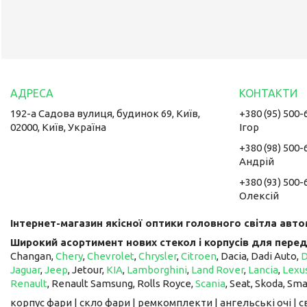
192-а Садова вулиця, будинок 69, Київ,
+380 (95) 500-
02000, Київ, Україна
Ігор
+380 (98) 500-
Андрій
+380 (93) 500-
Олексій
Інтернет-магазин якісної оптики головного світла авто
Широкий асортимент нових стекол і корпусів для перед
Changan,
Chery
,
Chevrolet
,
Chrysler
,
Citroen
, Dacia, Dadi Auto,
Jaguar
,
Jeep
, Jetour, ​​​​​​​
KIA
,
Lamborghini
,
Land Rover
,
Lancia
,
Lexu
Renault
, Renault Samsung, Rolls Royce,
Scania
, Seat, Skoda, Sm
корпус фари | скло фари | ремкомплекти | ангельські очі | 