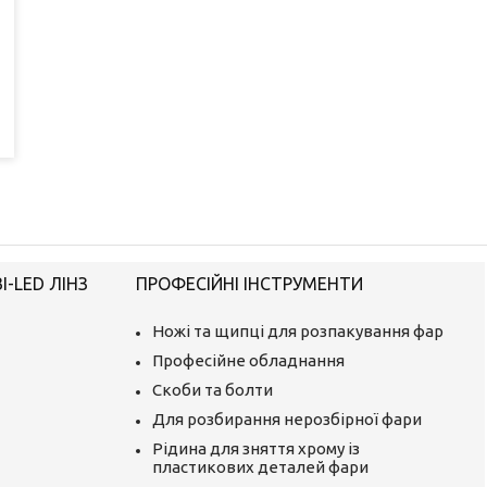
-LED ЛІНЗ
ПРОФЕСІЙНІ ІНСТРУМЕНТИ
Ножі та щипці для розпакування фар
Професійне обладнання
Скоби та болти
Для розбирання нерозбірної фари
Рідина для зняття хрому із
пластикових деталей фари