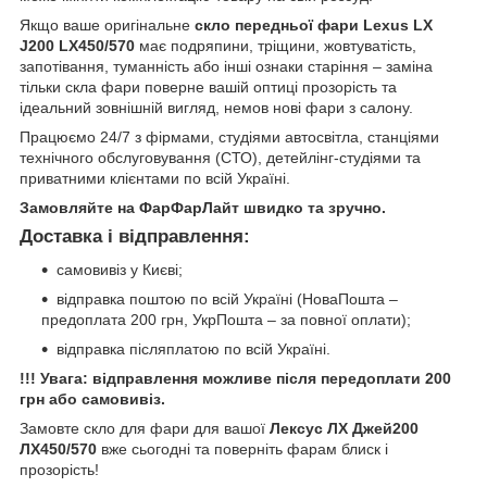
Якщо ваше оригінальне
скло передньої фари Lexus LX
J200 LX450/570
має подряпини, тріщини, жовтуватість,
запотівання, туманність або інші ознаки старіння – заміна
тільки скла фари поверне вашій оптиці прозорість та
ідеальний зовнішній вигляд, немов нові фари з салону.
Працюємо 24/7 з фірмами, студіями автосвітла, станціями
технічного обслуговування (СТО), детейлінг-студіями та
приватними клієнтами по всій Україні.
Замовляйте на ФарФарЛайт швидко та зручно.
Доставка і відправлення:
самовивіз у Києві;
відправка поштою по всій Україні (НоваПошта –
предоплата 200 грн, УкрПошта – за повної оплати);
відправка післяплатою по всій Україні.
!!! Увага: відправлення можливе після передоплати 200
грн або самовивіз.
Замовте скло для фари для вашої
Лексус ЛХ Джей200
ЛХ450/570
вже сьогодні та поверніть фарам блиск і
прозорість!