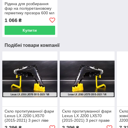
Рідина для розбирання
фар на поліуретановому
герметику прозора 600 мл
1 066
₴
Купити
Подібні товари компанії
Скло протитуманної фари
Скло протитуманної фари
Скло
Lexus LX J200 LX570
Lexus LX J200 LX570
зовн
(2015-2021) 3 рест ліве
(2015-2021) 3 рест праве
J200
2021
2 296
2 296
7 3
₴
₴