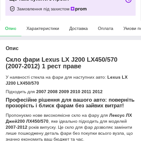
Замовлення під захистом
Опис
Характеристики
Доставка
Оплата
Умови п
Опис
Скло фари Lexus LX J200 LX450/570
(2007-2012) 1 рест праве
У наявності стекла на фари для наступних авто:
Lexus LX
J200 LX450/570
Підходить для
2007 2008 2009 2010 2011 2012
Професійне рішення для вашого авто: поверніть
прозорість і блиск фарам без зайвих витрат!
Пропонуємо нове високоякісне скло на фару для
Лексус ЛХ
Джей200 ЛХ450/570
, яке ідеально підходить для моделей
2007-2012
років випуску. Це скло для фар дозволяє замінити
лише пошкоджену деталь фари без покупки всього вузла, що
значно економить ваш бюджет та час.