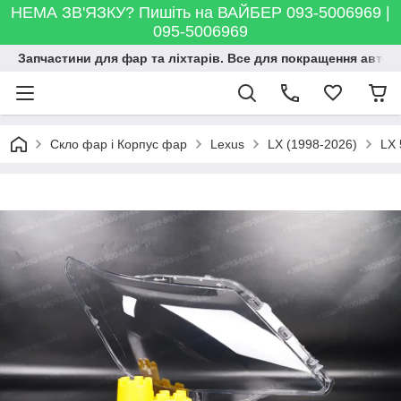
НЕМА ЗВ'ЯЗКУ? Пишіть на ВАЙБЕР 093-5006969 |
095-5006969
Запчастини для фар та ліхтарів. Все для покращення автосві
Скло фар і Корпус фар
Lexus
LX (1998-2026)
LX 