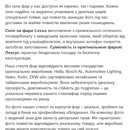
Всі скла фар у нас доступні як окремо, так і парами. Кожне
скло надійно та акуратно упаковане у декілька шарів
спеціальної плівки, що повністю захищає його під час
доставки та майже повністю виключає ризик пошкоджень.
Скло на фари Lexus
виготовлене з преміального оптичного
полікарбонату з заводським захисним лаком, який оберігає від
жовтіння під ультрафіолетом, а внутрішнє антифог-покриття
запобігає запотіванню.
Сумісність із оригінальною фарою
Лексус
гарантує бездоганну посадку та безпечну
експлуатацію.
Наші стекла фар відповідають високим стандартам
оригінальних виробників: Hella, Bosch AL, Automotive Lighting,
Valeo, Koito, ZKW або сертифіковані китайським та
тайванським виробництвом. Вони забезпечують ідеальну
прозорість, довговічність та стійкість до подряпин – це
унікальна перевага нашого стеклафар перед іншими
пропозиціями на ринку.
Усі фото наших стекол та корпусів фар – реальні, зроблені на
складі в Києві на професійному обладнанні. На кожному фото
є водяний знак для захисту авторських прав. Ми гарантуємо:
фото повністю відповідають реальному товару, але виробник
може міняти комплектацію товару на свій розсуд.