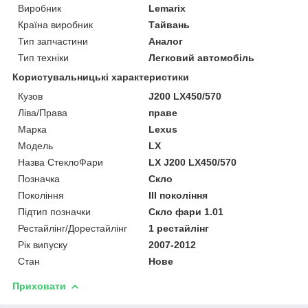
Виробник
Lemarix
Країна виробник
Тайвань
Тип запчастини
Аналог
Тип техніки
Легковий автомобіль
Користувальницькі характеристики
Кузов
J200 LX450/570
Ліва/Права
праве
Марка
Lexus
Мoдель
LX
Назва СтеклоФари
LX J200 LX450/570
Позначка
Скло
Покоління
III покоління
Підтип позначки
Скло фари 1.01
Рестайлінг/Дорестайлінг
1 рестайлінг
Рік випуску
2007-2012
Стан
Нове
Приховати