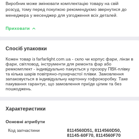
Виробник може змінювати комплектацію товару на свій
розсуд, тому перед покупкою рекомендуємо звернутися до
менеджера у месенджер для узгодження всіх деталей.
Приховати
Спосіб упаковки
Кожен товар із farfarlight.com.ua - скло чи корпус фари, лінзи в
фари, світловод, інструменти для ремонта фар або
ремкомплект - індивідуально пакується у прозору ПВХ-плівку
та кілька шарів повітряно-пухирчастої плівки. Замовлення
запаковується в індивідуальну картонну гофрокоробку. Таке
пакування гарантує, що замовлення приїде цілим та без
пошкоджень.
Характеристики
Основні атрибути
Код запчастини
8114560D51, 8114560D50,
81145-60F70, 8114560F70