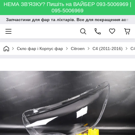
НЕМА ЗВ'ЯЗКУ? Пишіть на ВАЙБЕР 093-5006969 |
095-5006969
Запчастини для фар та ліхтарів. Все для покращення автосві
Скло фар і Корпус фар
Citroen
C4 (2011-2016)
C4