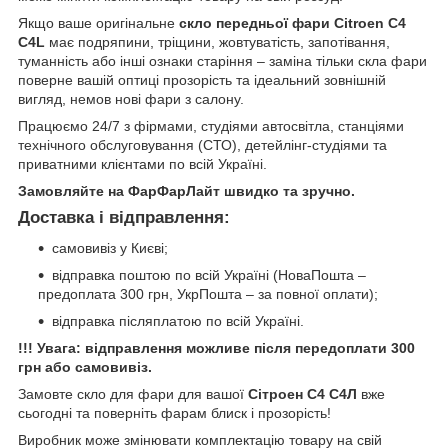
Якщо ваше оригінальне
скло передньої фари Citroen C4
C4L
має подряпини, тріщини, жовтуватість, запотівання,
туманність або інші ознаки старіння – заміна тільки скла фари
поверне вашій оптиці прозорість та ідеальний зовнішній
вигляд, немов нові фари з салону.
Працюємо 24/7 з фірмами, студіями автосвітла, станціями
технічного обслуговування (СТО), детейлінг-студіями та
приватними клієнтами по всій Україні.
Замовляйте на ФарФарЛайт швидко та зручно.
Доставка і відправлення:
самовивіз у Києві;
відправка поштою по всій Україні (НоваПошта –
предоплата 300 грн, УкрПошта – за повної оплати);
відправка післяплатою по всій Україні.
!!! Увага: відправлення можливе після передоплати 300
грн або самовивіз.
Замовте скло для фари для вашої
Сітроен С4 С4Л
вже
сьогодні та поверніть фарам блиск і прозорість!
Виробник може змінювати комплектацію товару на свій