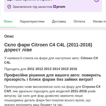
Замовлення під захистом
Опис
Характеристики
Доставка
Оплата
Умови п
Опис
Скло фари Citroen C4 C4L (2011-2016)
дорест ліве
У наявності стекла на фари для наступних авто:
Citroen C4
C4L
Підходить для
2011 2012 2013 2014 2015 2016
Професійне рішення для вашого авто: поверніть
прозорість і блиск фарам без зайвих витрат!
Пропонуємо нове високоякісне скло на фару для
Сітроен С4
С4Л
, яке ідеально підходить для моделей
2011-2016
років
випуску. Це скло для фар дозволяє замінити лише
пошкоджену деталь фари без покупки всього вузла, що
значно економить ваш бюджет та час.