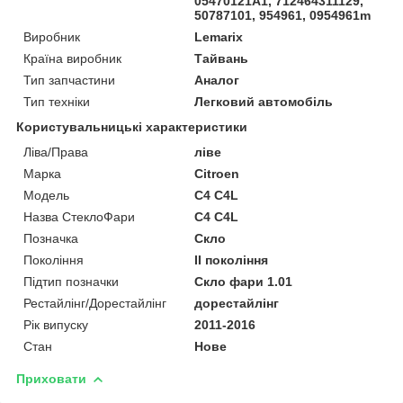
05470121A1, 712464311129,
50787101, 954961, 0954961m
Виробник
Lemarix
Країна виробник
Тайвань
Тип запчастини
Аналог
Тип техніки
Легковий автомобіль
Користувальницькі характеристики
Ліва/Права
ліве
Марка
Citroen
Мoдель
C4 C4L
Назва СтеклоФари
C4 C4L
Позначка
Скло
Покоління
II покоління
Підтип позначки
Скло фари 1.01
Рестайлінг/Дорестайлінг
дорестайлінг
Рік випуску
2011-2016
Стан
Нове
Приховати