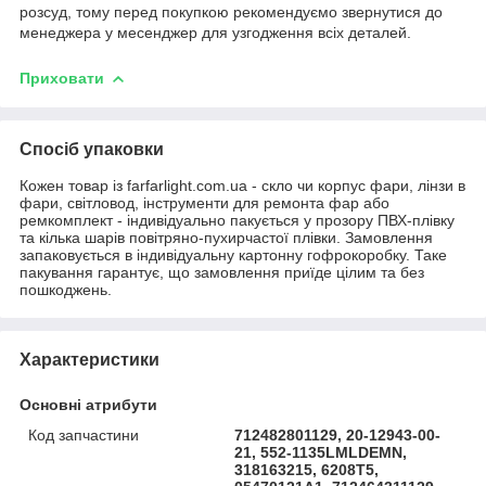
розсуд, тому перед покупкою рекомендуємо звернутися до
менеджера у месенджер для узгодження всіх деталей.
Приховати
Спосіб упаковки
Кожен товар із farfarlight.com.ua - скло чи корпус фари, лінзи в
фари, світловод, інструменти для ремонта фар або
ремкомплект - індивідуально пакується у прозору ПВХ-плівку
та кілька шарів повітряно-пухирчастої плівки. Замовлення
запаковується в індивідуальну картонну гофрокоробку. Таке
пакування гарантує, що замовлення приїде цілим та без
пошкоджень.
Характеристики
Основні атрибути
Код запчастини
712482801129, 20-12943-00-
21, 552-1135LMLDEMN,
318163215, 6208T5,