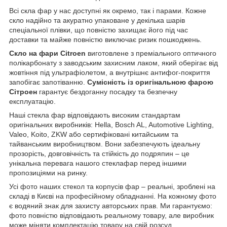
Всі скла фар у нас доступні як окремо, так і парами. Кожне
скло надійно та акуратно упаковане у декілька шарів
спеціальної плівки, що повністю захищає його під час
доставки та майже повністю виключає ризик пошкоджень.
Скло на фари Citroen
виготовлене з преміального оптичного
полікарбонату з заводським захисним лаком, який оберігає від
жовтіння під ультрафіолетом, а внутрішнє антифог-покриття
запобігає запотіванню.
Сумісність із оригінальною фарою
Сітроен
гарантує бездоганну посадку та безпечну
експлуатацію.
Наші стекла фар відповідають високим стандартам
оригінальних виробників: Hella, Bosch AL, Automotive Lighting,
Valeo, Koito, ZKW або сертифіковані китайським та
тайванським виробництвом. Вони забезпечують ідеальну
прозорість, довговічність та стійкість до подряпин – це
унікальна перевага нашого стеклафар перед іншими
пропозиціями на ринку.
Усі фото наших стекол та корпусів фар – реальні, зроблені на
складі в Києві на професійному обладнанні. На кожному фото
є водяний знак для захисту авторських прав. Ми гарантуємо:
фото повністю відповідають реальному товару, але виробник
може міняти комплектацію товару на свій розсуд.