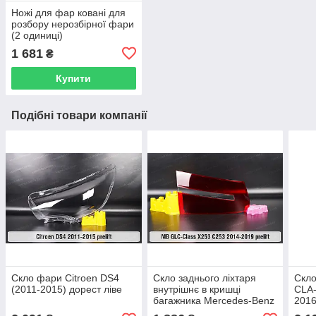
Ножі для фар ковані для
розбору нерозбірної фари
(2 одиниці)
1 681
₴
Купити
Подібні товари компанії
Скло фари Citroen DS4
Скло заднього ліхтаря
Скло
(2011-2015) дорест ліве
внутрішнє в кришці
CLA-
багажника Mercedes-Benz
2016
GLC-Class X253 C253