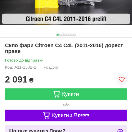
Скло фари Citroen C4 C4L (2011-2016) дорест
праве
Готово до відправки
Код: A11-1502-2
Роздріб
2 091
₴
Купити
або
Купити з
Що таке купити з Пром?