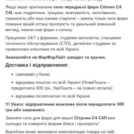
Якщо ваше оригінальне
скло передньої фари Citroen C4
C4L
має подряпини, тріщини, жовтуватість, запотівання,
туманність або інші ознаки старіння – заміна тільки скла фари
поверне вашій оптиці прозорість та ідеальний зовнішній
вигляд, немов нові фари з салону.
Працюємо 24/7 з фірмами, студіями автосвітла, станціями
технічного обслуговування (СТО), детейлінг-студіями та
приватними клієнтами по всій Україні.
Замовляйте на ФарФарЛайт швидко та зручно.
Доставка і відправлення:
самовивіз у Києві;
відправка поштою по всій Україні (НоваПошта –
предоплата 300 грн, УкрПошта – за повної оплати);
відправка післяплатою по всій Україні.
!!! Увага: відправлення можливе після передоплати 300
грн або самовивіз.
Замовте скло для фари для вашої
Сітроен С4 С4Л
вже
сьогодні та поверніть фарам блиск і прозорість!
Виробник може змінювати комплектацію товару на свій