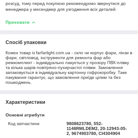
розсуд, тому перед покупкою рекомендуємо звернутися до
менеджера у месенджер для узгодження всіх деталей.
Приховати
Спосіб упаковки
Кожен товар із farfarlight.com.ua - скло чи корпус фари, лінзи в
фари, світловод, інструменти для ремонта фар або
ремкомплект - індивідуально пакується у прозору ПВХ-плівку
та кілька шарів повітряно-пухирчастої плівки. Замовлення
запаковується в індивідуальну картонну гофрокоробку. Таке
пакування гарантує, що замовлення приїде цілим та без
пошкоджень.
Характеристики
Основні атрибути
Код запчастини
9808623780, 552-
1148RMLDEM2, 20-12943-05-
2, 9674903780, CI4304904