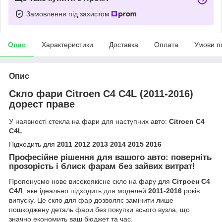
Замовлення під захистом
Опис
Характеристики
Доставка
Оплата
Умови п
Опис
Скло фари Citroen C4 C4L (2011-2016)
дорест праве
У наявності стекла на фари для наступних авто:
Citroen C4
C4L
Підходить для
2011 2012 2013 2014 2015 2016
Професійне рішення для вашого авто: поверніть
прозорість і блиск фарам без зайвих витрат!
Пропонуємо нове високоякісне скло на фару для
Сітроен С4
С4Л
, яке ідеально підходить для моделей
2011-2016
років
випуску. Це скло для фар дозволяє замінити лише
пошкоджену деталь фари без покупки всього вузла, що
значно економить ваш бюджет та час.