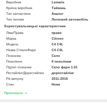
Виробник
Lemarix
Країна виробник
Тайвань
Тип запчастини
Аналог
Тип техніки
Легковий автомобіль
Користувальницькі характеристики
Ліва/Права
праве
Марка
Citroen
Мoдель
C4 C4L
Назва СтеклоФари
C4 C4L
Позначка
Скло
Покоління
II покоління
Підтип позначки
Скло фари 1.01
Рестайлінг/Дорестайлінг
дорестайлінг
Рік випуску
2011-2016
Стан
Нове
Приховати