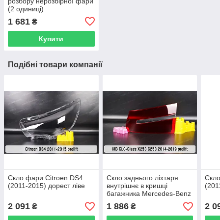
розбору нерозбірної фари
(2 одиниці)
1 681
₴
Купити
Подібні товари компанії
Скло фари Citroen DS4
Скло заднього ліхтаря
Скло
(2011-2015) дорест ліве
внутрішнє в кришці
(201
багажника Mercedes-Benz
GLC-Class X253 C253
2 091
1 886
2 0
₴
₴
(2014-2019) дорест праве