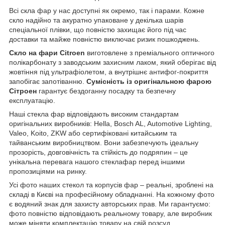
Всі скла фар у нас доступні як окремо, так і парами. Кожне
скло надійно та акуратно упаковане у декілька шарів
спеціальної плівки, що повністю захищає його під час
доставки та майже повністю виключає ризик пошкоджень.
Скло на фари Citroen
виготовлене з преміального оптичного
полікарбонату з заводським захисним лаком, який оберігає від
жовтіння під ультрафіолетом, а внутрішнє антифог-покриття
запобігає запотіванню.
Сумісність із оригінальною фарою
Сітроен
гарантує бездоганну посадку та безпечну
експлуатацію.
Наші стекла фар відповідають високим стандартам
оригінальних виробників: Hella, Bosch AL, Automotive Lighting,
Valeo, Koito, ZKW або сертифіковані китайським та
тайванським виробництвом. Вони забезпечують ідеальну
прозорість, довговічність та стійкість до подряпин – це
унікальна перевага нашого стеклафар перед іншими
пропозиціями на ринку.
Усі фото наших стекол та корпусів фар – реальні, зроблені на
складі в Києві на професійному обладнанні. На кожному фото
є водяний знак для захисту авторських прав. Ми гарантуємо:
фото повністю відповідають реальному товару, але виробник
може міняти комплектацію товару на свій розсуд.