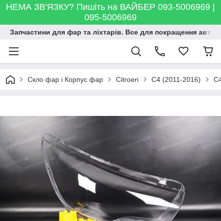
НЕМА ЗВ'ЯЗКУ? Пишіть на ВАЙБЕР 093-5006969 |
095-5006969
Запчастини для фар та ліхтарів. Все для покращення автосві
Скло фар і Корпус фар
Citroen
C4 (2011-2016)
C4