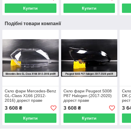
Купити
Купити
Подібні товари компанії
Скло фари Mercedes-Benz
Скло фари Peugeot 5008
Скл
GL-Class X166 (2012-
P87 Halogen (2017-2020)
DK (
2016) дорест праве
дорест праве
рест
3 608
3 608
3 6
₴
₴
Купити
Купити