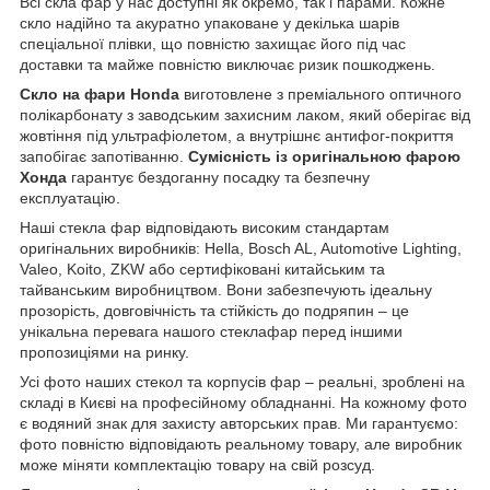
Всі скла фар у нас доступні як окремо, так і парами. Кожне
скло надійно та акуратно упаковане у декілька шарів
спеціальної плівки, що повністю захищає його під час
доставки та майже повністю виключає ризик пошкоджень.
Скло на фари Honda
виготовлене з преміального оптичного
полікарбонату з заводським захисним лаком, який оберігає від
жовтіння під ультрафіолетом, а внутрішнє антифог-покриття
запобігає запотіванню.
Сумісність із оригінальною фарою
Хонда
гарантує бездоганну посадку та безпечну
експлуатацію.
Наші стекла фар відповідають високим стандартам
оригінальних виробників: Hella, Bosch AL, Automotive Lighting,
Valeo, Koito, ZKW або сертифіковані китайським та
тайванським виробництвом. Вони забезпечують ідеальну
прозорість, довговічність та стійкість до подряпин – це
унікальна перевага нашого стеклафар перед іншими
пропозиціями на ринку.
Усі фото наших стекол та корпусів фар – реальні, зроблені на
складі в Києві на професійному обладнанні. На кожному фото
є водяний знак для захисту авторських прав. Ми гарантуємо:
фото повністю відповідають реальному товару, але виробник
може міняти комплектацію товару на свій розсуд.