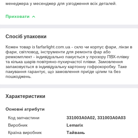
менеджера у месенджер для узгодження всіх деталей.
Приховати
Спосіб упаковки
Кожен товар із farfarlight.com.ua - скло чи корпус фари, лінзи в
фари, світловод, інструменти для ремонта фар або
ремкомплект - індивідуально пакується у прозору ПВХ-плівку
та кілька шарів повітряно-пухирчастої плівки. Замовлення
запаковується в індивідуальну картонну гофрокоробку. Таке
пакування гарантує, що замовлення приїде цілим та без
пошкоджень.
Характеристики
Основні атрибути
Код запчастини
331003A0A02, 331003A0A03
Виробник
Lemarix
Країна виробник
Тайвань