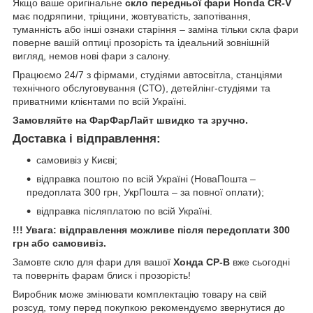
Якщо ваше оригінальне
скло передньої фари Honda CR-V
має подряпини, тріщини, жовтуватість, запотівання,
туманність або інші ознаки старіння – заміна тільки скла фари
поверне вашій оптиці прозорість та ідеальний зовнішній
вигляд, немов нові фари з салону.
Працюємо 24/7 з фірмами, студіями автосвітла, станціями
технічного обслуговування (СТО), детейлінг-студіями та
приватними клієнтами по всій Україні.
Замовляйте на ФарФарЛайт швидко та зручно.
Доставка і відправлення:
самовивіз у Києві;
відправка поштою по всій Україні (НоваПошта –
предоплата 300 грн, УкрПошта – за повної оплати);
відправка післяплатою по всій Україні.
!!! Увага: відправлення можливе після передоплати 300
грн або самовивіз.
Замовте скло для фари для вашої
Хонда СР-В
вже сьогодні
та поверніть фарам блиск і прозорість!
Виробник може змінювати комплектацію товару на свій
розсуд, тому перед покупкою рекомендуємо звернутися до