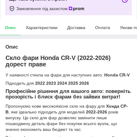
Замовлення під захистом
Опис
Характеристики
Доставка
Оплата
Умови п
Опис
Скло фари Honda CR-V (2022-2026)
дорест праве
У наявності стекла на фари для наступних авто:
Honda CR-V
Підходить для
2022 2023 2024 2025 2026
Професійне рішення для вашого авто: поверніть
прозорість і блиск фарам без зайвих витрат!
Пропонуємо нове високоякісне скло на фару для
Хонда СР-
В
, яке ідеально підходить для моделей
2022-2026
років
випуску. Це скло для фар дозволяє замінити лише
пошкоджену деталь фари без покупки всього вузла, що
значно економить ваш бюджет та час.