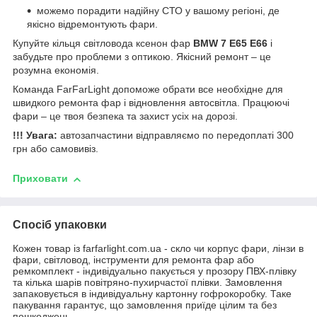
можемо порадити надійну СТО у вашому регіоні, де
якісно відремонтують фари.
Купуйте кільця світловода ксенон фар
BMW 7 E65 E66
і
забудьте про проблеми з оптикою. Якісний ремонт – це
розумна економія.
Команда FarFarLight допоможе обрати все необхідне для
швидкого ремонта фар і відновлення автосвітла. Працюючі
фари – це твоя безпека та захист усіх на дорозі.
!!! Увага:
автозапчастини відправляємо по передоплаті 300
грн або самовивіз.
Приховати
Спосіб упаковки
Кожен товар із farfarlight.com.ua - скло чи корпус фари, лінзи в
фари, світловод, інструменти для ремонта фар або
ремкомплект - індивідуально пакується у прозору ПВХ-плівку
та кілька шарів повітряно-пухирчастої плівки. Замовлення
запаковується в індивідуальну картонну гофрокоробку. Таке
пакування гарантує, що замовлення приїде цілим та без
пошкоджень.