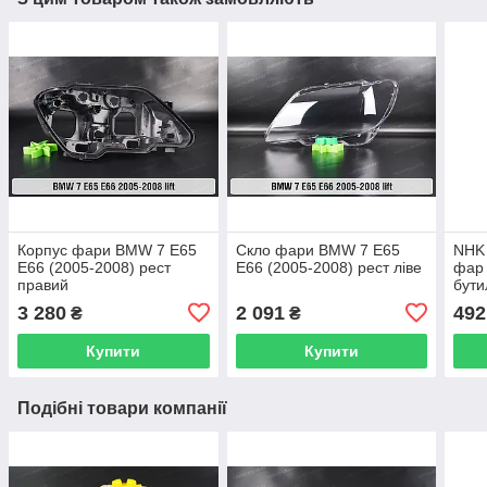
Корпус фари BMW 7 E65
Скло фари BMW 7 E65
NHK 
E66 (2005-2008) рест
E66 (2005-2008) рест ліве
фар 
правий
бути
чор
3 280
2 091
492
₴
₴
Купити
Купити
Подібні товари компанії