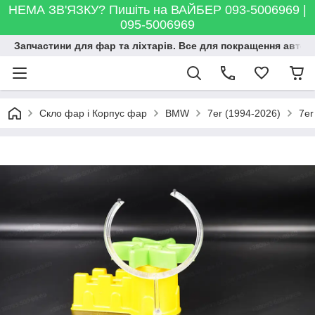
НЕМА ЗВ'ЯЗКУ? Пишіть на ВАЙБЕР 093-5006969 |
095-5006969
Запчастини для фар та ліхтарів. Все для покращення автосві
Скло фар і Корпус фар
BMW
7er (1994-2026)
7er