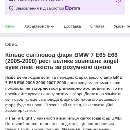
Замовлення під захистом
Опис
Характеристики
Доставка
Оплата
Умови п
Опис
Кільце світловод фари BMW 7 E65 E66
(2005-2008) рест велике зовнішнє angel
eyes ліве: якість за розумною ціною
Якщо денні ходові вогні на передніх фарах вашого авто
БМВ
7 Е65 Е66 2005 2006 2007 2008
років випуску потьмянішали,
пожовкли,
не загоряються рівномірно або повністю
, то не
поспішайте купувати нову оптику в зборі. Достатньо замінити
світловод (кільце світловода фари). Це набагато дешевше і
фара буде як нова: і її зовнішній вигляд, і експлуатаційні
характеристики.
У
FarFarLight
у наявності якісні кільця світловодів фар
БМВ
.
Це точний аналог оригінальної деталі, що поставляється
тільки в зборі з усією фарою.
Матеріал: спеціальний