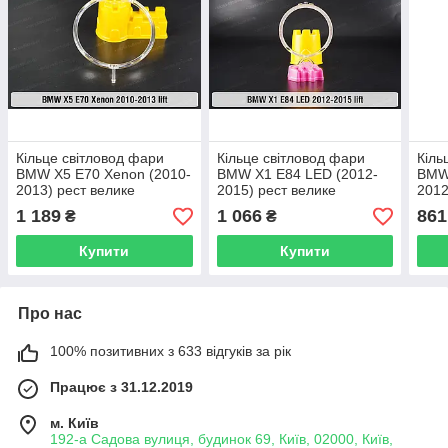
Кільце світловод фари
Кільце світловод фари
Кіль
BMW X5 E70 Xenon (2010-
BMW X1 E84 LED (2012-
BMW 
2013) рест велике
2015) рест велике
2012
зовнішнє angel eyes ліве/
зовнішнє angel eyes ліве/
зовн
1 189
1 066
861
₴
₴
праве
праве
Купити
Купити
Про нас
100% позитивних з 633 відгуків за рік
Працює з 31.12.2019
м. Київ
192-а Садова вулиця, будинок 69, Київ, 02000, Київ,