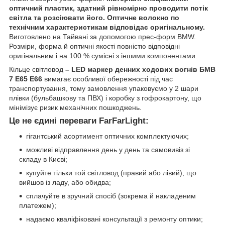
оптичний пластик, здатний рівномірно проводити потік
світла та розсіювати його. Оптичне волокно по
технічним характеристикам відповідає оригінальному.
Виготовлено на Тайвані за допомогою прес-форм BMW.
Розміри, форма й оптичні якості повністю відповідні
оригінальним і на 100 % сумісні з іншими компонентами.
Кільце світловод
– LED маркер денних ходових вогнів БМВ
7 Е65 Е66
вимагає особливої обережності під час
транспортування, тому замовлення упаковуємо у 2 шари
плівки (бульбашкову та ПВХ) і коробку з гофрокартону, що
мінімізує ризик механічних пошкоджень.
Це не єдині переваги FarFarLight:
гігантський асортимент оптичних комплектуючих;
можливі відправлення день у день та самовивіз зі
складу в Києві;
купуйте тільки той світловод (правий або лівий), що
вийшов із ладу, або обидва;
сплачуйте в зручний спосіб (зокрема й накладеним
платежем);
надаємо кваліфіковані консультації з ремонту оптики;