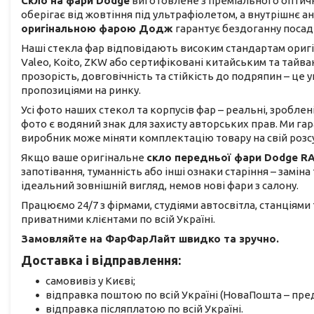
Скло на фари Dodge
виготовлене з преміального оптичн
оберігає від жовтіння під ультрафіолетом, а внутрішнє 
оригінальною фарою Додж
гарантує бездоганну посад
Наші стекла фар відповідають високим стандартам оригіна
Valeo, Koito, ZKW або сертифіковані китайським та тай
прозорість, довговічність та стійкість до подряпин – ц
пропозиціями на ринку.
Усі фото наших стекол та корпусів фар – реальні, зроблен
фото є водяний знак для захисту авторських прав. Ми га
виробник може міняти комплектацію товару на свій розс
Якщо ваше оригінальне
скло передньої фари Dodge R
запотівання, туманність або інші ознаки старіння – замін
ідеальний зовнішній вигляд, немов нові фари з салону.
Працюємо 24/7 з фірмами, студіями автосвітла, станціями
приватними клієнтами по всій Україні.
Замовляйте на ФарФарЛайт швидко та зручно.
Доставка і відправлення:
самовивіз у Києві;
відправка поштою по всій Україні (НоваПошта – пред
відправка післяплатою по всій Україні.