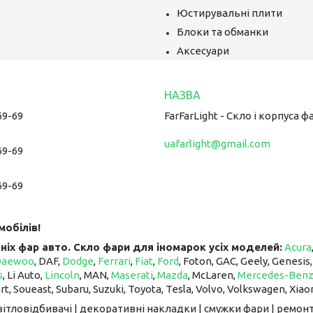
Юстирувальні плити
Блоки та обманки
Аксесуари
69-69
FarFarLight - Cкло і корпуса ф
uafarlight@gmail.com
69-69
69-69
мобілів!
ніх фар авто. Скло фари для іномарок усіх моделей:
Acura
Daewoo
, DAF,
Dodge
,
Ferrari
,
Fiat
,
Ford
, Foton, GAC, Geely, Genesis
s
, Li Auto, ​​​​​​​
Lincoln
, MAN,
Maserati
,
Mazda
, McLaren, ​​​​​​​
Mercedes-Ben
art, Soueast, Subaru, Suzuki, Toyota, Tesla, Volvo, Volkswagen, Xiao
світловідбивачі | декоративні накладки | смужки фари | ремонт