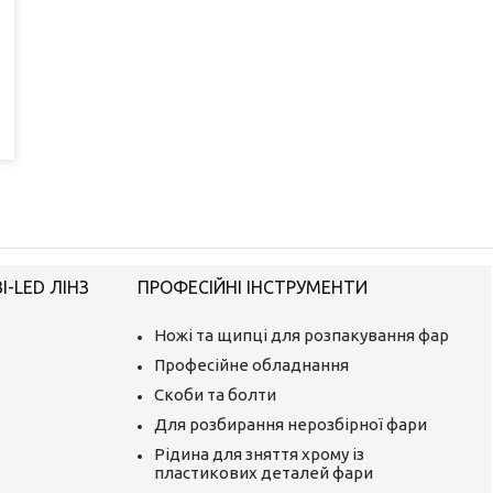
-LED ЛІНЗ
ПРОФЕСІЙНІ ІНСТРУМЕНТИ
Ножі та щипці для розпакування фар
Професійне обладнання
Скоби та болти
Для розбирання нерозбірної фари
Рідина для зняття хрому із
пластикових деталей фари