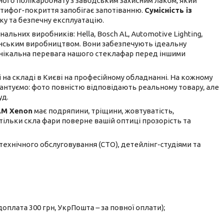
ого полікарбонату з заводським захисним лаком, який
антифог-покриття запобігає запотіванню.
Сумісність із
ку та безпечну експлуатацію.
льних виробників: Hella, Bosch AL, Automotive Lighting,
ванським виробництвом. Вони забезпечують ідеальну
е унікальна перевага нашого стеклафар перед іншими
і на складі в Києві на професійному обладнанні. На кожному
рантуємо: фото повністю відповідають реальному товару, але
уд.
AM Xenon
має подряпини, тріщини, жовтуватість,
а тільки скла фари поверне вашій оптиці прозорість та
 технічного обслуговування (СТО), детейлінг-студіями та
оплата 300 грн, УкрПошта – за повної оплати);