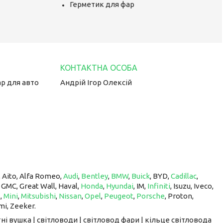
Герметик для фар
ар для авто
Андрій Ігор Олексій
, Aito, Alfa Romeo,
Audi
,
Bentley
,
BMW
,
Buick
, BYD,
Cadillac
,
, GMC, Great Wall, Haval,
Honda
,
Hyundai
, IM, ​​​​​​​
Infiniti
, Isuzu, Iveco,
z
,
Mini
,
Mitsubishi
,
Nissan
,
Opel
,
Peugeot
,
Porsche
, Proton, ​​​​​​​
mi, Zeeker.
ні вушка | світловоди | світловод фари | кільце світловода