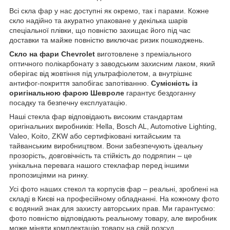
Всі скла фар у нас доступні як окремо, так і парами. Кожне
скло надійно та акуратно упаковане у декілька шарів
спеціальної плівки, що повністю захищає його під час
доставки та майже повністю виключає ризик пошкоджень.
Скло на фари Chevrolet
виготовлене з преміального
оптичного полікарбонату з заводським захисним лаком, який
оберігає від жовтіння під ультрафіолетом, а внутрішнє
антифог-покриття запобігає запотіванню.
Сумісність із
оригінальною фарою Шевроле
гарантує бездоганну
посадку та безпечну експлуатацію.
Наші стекла фар відповідають високим стандартам
оригінальних виробників: Hella, Bosch AL, Automotive Lighting,
Valeo, Koito, ZKW або сертифіковані китайським та
тайванським виробництвом. Вони забезпечують ідеальну
прозорість, довговічність та стійкість до подряпин – це
унікальна перевага нашого стеклафар перед іншими
пропозиціями на ринку.
Усі фото наших стекол та корпусів фар – реальні, зроблені на
складі в Києві на професійному обладнанні. На кожному фото
є водяний знак для захисту авторських прав. Ми гарантуємо:
фото повністю відповідають реальному товару, але виробник
може міняти комплектацію товару на свій розсуд.