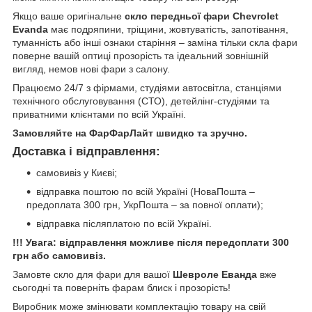
Якщо ваше оригінальне
скло передньої фари Chevrolet
Evanda
має подряпини, тріщини, жовтуватість, запотівання,
туманність або інші ознаки старіння – заміна тільки скла фари
поверне вашій оптиці прозорість та ідеальний зовнішній
вигляд, немов нові фари з салону.
Працюємо 24/7 з фірмами, студіями автосвітла, станціями
технічного обслуговування (СТО), детейлінг-студіями та
приватними клієнтами по всій Україні.
Замовляйте на ФарФарЛайт швидко та зручно.
Доставка і відправлення:
самовивіз у Києві;
відправка поштою по всій Україні (НоваПошта –
предоплата 300 грн, УкрПошта – за повної оплати);
відправка післяплатою по всій Україні.
!!! Увага: відправлення можливе після передоплати 300
грн або самовивіз.
Замовте скло для фари для вашої
Шевроле Еванда
вже
сьогодні та поверніть фарам блиск і прозорість!
Виробник може змінювати комплектацію товару на свій