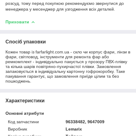
розсуд, тому перед покупкою рекомендуємо звернутися до
менеджера у месенджер для узгодження всіх деталей.
Приховати
Спосіб упаковки
Кожен товар із farfarlight.com.ua - скло чи корпус фари, лінзи в
фари, світловод, інструменти для ремонта фар або
ремкомплект - індивідуально пакується у прозору ПВХ-плівку
та кілька шарів повітряно-пухирчастої плівки. Замовлення
запаковується в індивідуальну картонну гофрокоробку. Таке
пакування гарантує, що замовлення приїде цілим та без
пошкоджень.
Характеристики
Основні атрибути
Код запчастини
96338482, 9647009
Виробник
Lemarix