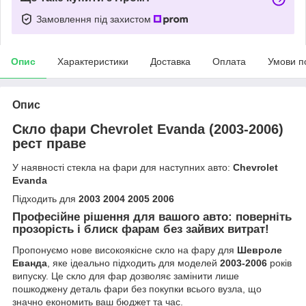
Замовлення під захистом
Опис
Характеристики
Доставка
Оплата
Умови п
Опис
Скло фари Chevrolet Evanda (2003-2006)
рест праве
У наявності стекла на фари для наступних авто:
Chevrolet
Evanda
Підходить для
2003 2004 2005 2006
Професійне рішення для вашого авто: поверніть
прозорість і блиск фарам без зайвих витрат!
Пропонуємо нове високоякісне скло на фару для
Шевроле
Еванда
, яке ідеально підходить для моделей
2003-2006
років
випуску. Це скло для фар дозволяє замінити лише
пошкоджену деталь фари без покупки всього вузла, що
значно економить ваш бюджет та час.