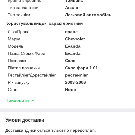
Країна виробник
Тайвань
Тип запчастини
Аналог
Тип техніки
Легковий автомобіль
Користувальницькі характеристики
Ліва/Права
праве
Марка
Chevrolet
Мoдель
Evanda
Назва СтеклоФари
Evanda
Позначка
Скло
Підтип позначки
Скло фари 1.01
Рестайлінг/Дорестайлінг
рестайлінг
Рік випуску
2003-2006
Стан
Нове
Приховати
Умови доставки
Доставка здійснюється тільки по передоплаті.