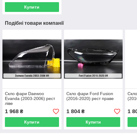
Купити
Подібні товари компанії
Скло фари Daewoo
Скло фари Ford Fusion
Скло
Evanda (2003-2006) рест
(2016-2020) рест праве
(201
ліве
1 968
1 804
1 8
₴
₴
Купити
Купити