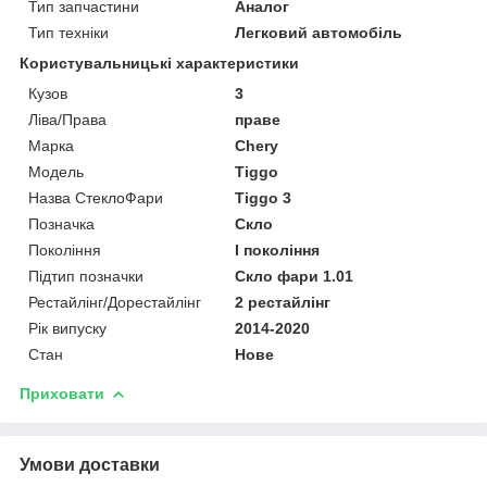
Тип запчастини
Аналог
Тип техніки
Легковий автомобіль
Користувальницькі характеристики
Кузов
3
Ліва/Права
праве
Марка
Chery
Мoдель
Tiggo
Назва СтеклоФари
Tiggo 3
Позначка
Скло
Покоління
I покоління
Підтип позначки
Скло фари 1.01
Рестайлінг/Дорестайлінг
2 рестайлінг
Рік випуску
2014-2020
Стан
Нове
Приховати
Умови доставки