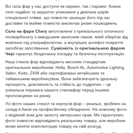
Всі скла фар у нас доступні як окремо, так і парами. Кожне
скло надійно та акуратно упаковане у декілька шарів
спеціальної плівки, що повністю захищає його під час
доставки та майже повністю виключає ризик пошкоджень.
Скло на фари Chery
виготовлене з преміального оптичного
полікарбонату з заводським захисним лаком, який оберігає від
жовтіння під ультрафіолетом, а внутрішнє антифог-покриття
запобігає запотіванню.
Сумісність із оригінальною фарою
Чері
гарантує бездоганну посадку та безпечну експлуатацію.
Наші стекла фар відповідають високим стандартам
оригінальних виробників: Hella, Bosch AL, Automotive Lighting,
Valeo, Koito, ZKW або сертифіковані китайським та
тайванським виробництвом. Вони забезпечують ідеальну
прозорість, довговічність та стійкість до подряпин – це
унікальна перевага нашого стеклафар перед іншими
пропозиціями на ринку.
Усі фото наших стекол та корпусів фар – реальні, зроблені на
складі в Києві на професійному обладнанні. На кожному фото
є водяний знак для захисту авторських прав. Ми гарантуємо:
фото повністю відповідають реальному товару, але виробник
може міняти комплектацію товару на свій розсуд.