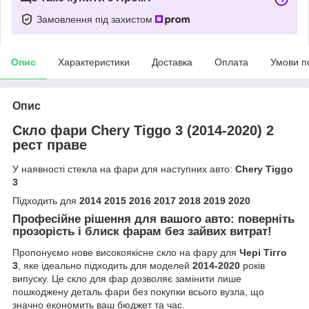
Замовлення під захистом
Опис
Характеристики
Доставка
Оплата
Умови п
Опис
Скло фари Chery Tiggo 3 (2014-2020) 2
рест праве
У наявності стекла на фари для наступних авто:
Chery Tiggo
3
Підходить для
2014 2015 2016 2017 2018 2019 2020
Професійне рішення для вашого авто: поверніть
прозорість і блиск фарам без зайвих витрат!
Пропонуємо нове високоякісне скло на фару для
Чері Тігго
3
, яке ідеально підходить для моделей
2014-2020
років
випуску. Це скло для фар дозволяє замінити лише
пошкоджену деталь фари без покупки всього вузла, що
значно економить ваш бюджет та час.