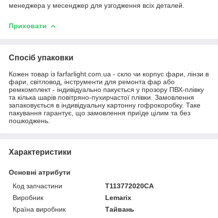
менеджера у месенджер для узгодження всіх деталей.
Приховати
Спосіб упаковки
Кожен товар із farfarlight.com.ua - скло чи корпус фари, лінзи в
фари, світловод, інструменти для ремонта фар або
ремкомплект - індивідуально пакується у прозору ПВХ-плівку
та кілька шарів повітряно-пухирчастої плівки. Замовлення
запаковується в індивідуальну картонну гофрокоробку. Таке
пакування гарантує, що замовлення приїде цілим та без
пошкоджень.
Характеристики
Основні атрибути
Код запчастини
T113772020CA
Виробник
Lemarix
Країна виробник
Тайвань