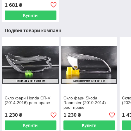
1 681
₴
Купити
Подібні товари компанії
Скло фари Honda CR-V
Скло фари Skoda
Скло
(2014-2016) рест праве
Roomster (2010-2014)
(202
рест праве
1 230
1 230
1 4
₴
₴
Купити
Купити