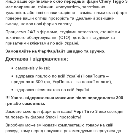
Якщо ваше оригінальне
скло передньої фари Chery Tiggo 3
має подряпини, тріщини, жовтуватість, запотівання,
туманність або інші ознаки старіння – заміна тільки скла фари
поверне вашій оптиці прозорість та ідеальний зовнішній
вигляд, немов нові фари з салону.
Працюємо 24/7 з фірмами, студіями автосвітла, станціями
технічного обслуговування (СТО), детейлінг-студіями та
приватними клієнтами по всій Україні.
Замовляйте на ФарФарЛайт швидко та зручно.
Доставка і відправлення:
самовивіз у Києві;
відправка поштою по всій Україні (НоваПошта –
предоплата 300 грн, УкрПошта – за повної оплати);
відправка післяплатою по всій Україні.
!!! Увага: відправлення можливе після передоплати 300
грн або самовивіз.
Замовте скло для фари для вашої
Чері Тігго 3
вже сьогодні
та поверніть фарам блиск і прозорість!
Виробник може змінювати комплектацію товару на свій
розсуд, тому перед покупкою рекомендуємо звернутися до