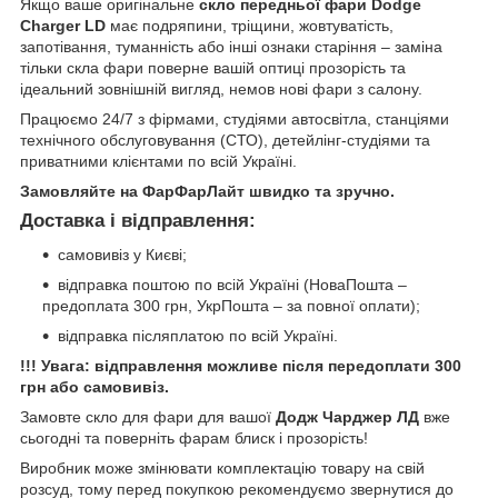
Якщо ваше оригінальне
скло передньої фари Dodge
Charger LD
має подряпини, тріщини, жовтуватість,
запотівання, туманність або інші ознаки старіння – заміна
тільки скла фари поверне вашій оптиці прозорість та
ідеальний зовнішній вигляд, немов нові фари з салону.
Працюємо 24/7 з фірмами, студіями автосвітла, станціями
технічного обслуговування (СТО), детейлінг-студіями та
приватними клієнтами по всій Україні.
Замовляйте на ФарФарЛайт швидко та зручно.
Доставка і відправлення:
самовивіз у Києві;
відправка поштою по всій Україні (НоваПошта –
предоплата 300 грн, УкрПошта – за повної оплати);
відправка післяплатою по всій Україні.
!!! Увага: відправлення можливе після передоплати 300
грн або самовивіз.
Замовте скло для фари для вашої
Додж Чарджер ЛД
вже
сьогодні та поверніть фарам блиск і прозорість!
Виробник може змінювати комплектацію товару на свій
розсуд, тому перед покупкою рекомендуємо звернутися до