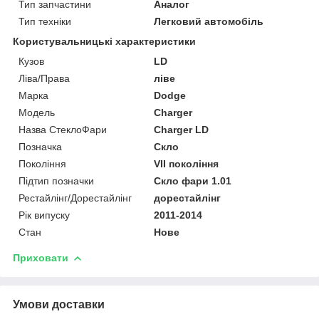
Тип запчастини
Аналог
Тип техніки
Легковий автомобіль
Користувальницькі характеристики
Кузов
LD
Ліва/Права
ліве
Марка
Dodge
Мoдель
Charger
Назва СтеклоФари
Charger LD
Позначка
Скло
Покоління
VII покоління
Підтип позначки
Скло фари 1.01
Рестайлінг/Дорестайлінг
дорестайлінг
Рік випуску
2011-2014
Стан
Нове
Приховати
Умови доставки