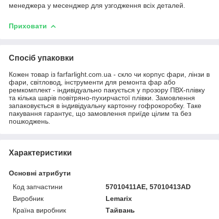
менеджера у месенджер для узгодження всіх деталей.
Приховати
Спосіб упаковки
Кожен товар із farfarlight.com.ua - скло чи корпус фари, лінзи в
фари, світловод, інструменти для ремонта фар або
ремкомплект - індивідуально пакується у прозору ПВХ-плівку
та кілька шарів повітряно-пухирчастої плівки. Замовлення
запаковується в індивідуальну картонну гофрокоробку. Таке
пакування гарантує, що замовлення приїде цілим та без
пошкоджень.
Характеристики
Основні атрибути
Код запчастини
57010411AE, 57010413AD
Виробник
Lemarix
Країна виробник
Тайвань