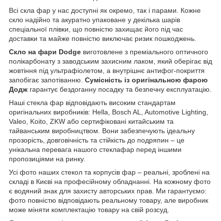
Всі скла фар у нас доступні як окремо, так і парами. Кожне
скло надійно та акуратно упаковане у декілька шарів
спеціальної плівки, що повністю захищає його під час
доставки та майже повністю виключає ризик пошкоджень.
Скло на фари Dodge
виготовлене з преміального оптичного
полікарбонату з заводським захисним лаком, який оберігає від
жовтіння під ультрафіолетом, а внутрішнє антифог-покриття
запобігає запотіванню.
Сумісність із оригінальною фарою
Додж
гарантує бездоганну посадку та безпечну експлуатацію.
Наші стекла фар відповідають високим стандартам
оригінальних виробників: Hella, Bosch AL, Automotive Lighting,
Valeo, Koito, ZKW або сертифіковані китайським та
тайванським виробництвом. Вони забезпечують ідеальну
прозорість, довговічність та стійкість до подряпин – це
унікальна перевага нашого стеклафар перед іншими
пропозиціями на ринку.
Усі фото наших стекол та корпусів фар – реальні, зроблені на
складі в Києві на професійному обладнанні. На кожному фото
є водяний знак для захисту авторських прав. Ми гарантуємо:
фото повністю відповідають реальному товару, але виробник
може міняти комплектацію товару на свій розсуд.