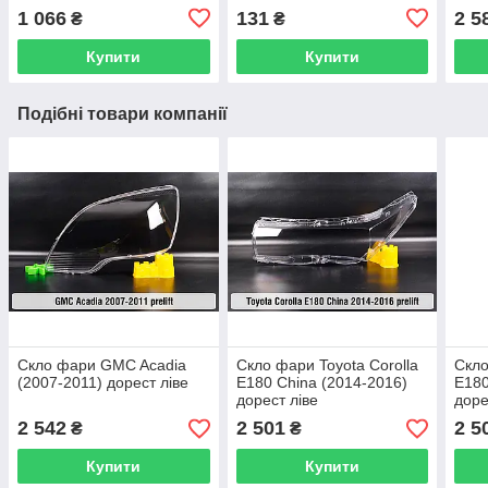
1 066
131
2 5
₴
₴
Купити
Купити
Подібні товари компанії
Скло фари GMC Acadia
Скло фари Toyota Corolla
Скло
(2007-2011) дорест ліве
E180 China (2014-2016)
E180
дорест ліве
доре
2 542
2 501
2 5
₴
₴
Купити
Купити