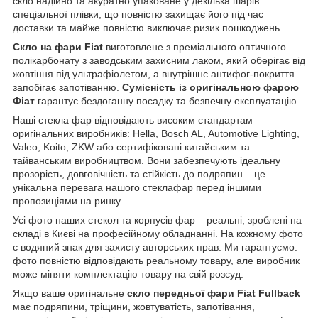
скло надійно та акуратно упаковане у декілька шарів
спеціальної плівки, що повністю захищає його під час
доставки та майже повністю виключає ризик пошкоджень.
Скло на фари Fiat
виготовлене з преміального оптичного
полікарбонату з заводським захисним лаком, який оберігає від
жовтіння під ультрафіолетом, а внутрішнє антифог-покриття
запобігає запотіванню.
Сумісність із оригінальною фарою
Фіат
гарантує бездоганну посадку та безпечну експлуатацію.
Наші стекла фар відповідають високим стандартам
оригінальних виробників: Hella, Bosch AL, Automotive Lighting,
Valeo, Koito, ZKW або сертифіковані китайським та
тайванським виробництвом. Вони забезпечують ідеальну
прозорість, довговічність та стійкість до подряпин – це
унікальна перевага нашого стеклафар перед іншими
пропозиціями на ринку.
Усі фото наших стекол та корпусів фар – реальні, зроблені на
складі в Києві на професійному обладнанні. На кожному фото
є водяний знак для захисту авторських прав. Ми гарантуємо:
фото повністю відповідають реальному товару, але виробник
може міняти комплектацію товару на свій розсуд.
Якщо ваше оригінальне
скло передньої фари Fiat Fullback
має подряпини, тріщини, жовтуватість, запотівання,