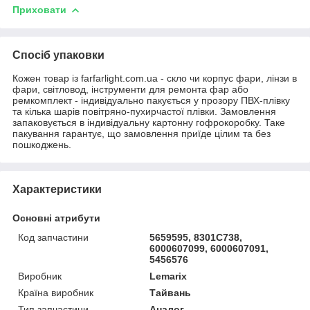
Приховати
Спосіб упаковки
Кожен товар із farfarlight.com.ua - скло чи корпус фари, лінзи в
фари, світловод, інструменти для ремонта фар або
ремкомплект - індивідуально пакується у прозору ПВХ-плівку
та кілька шарів повітряно-пухирчастої плівки. Замовлення
запаковується в індивідуальну картонну гофрокоробку. Таке
пакування гарантує, що замовлення приїде цілим та без
пошкоджень.
Характеристики
Основні атрибути
Код запчастини
5659595, 8301C738,
6000607099, 6000607091,
5456576
Виробник
Lemarix
Країна виробник
Тайвань
Тип запчастини
Аналог