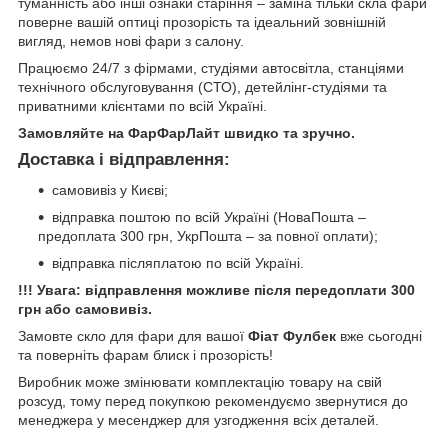
туманність або інші ознаки старіння – заміна тільки скла фари
поверне вашій оптиці прозорість та ідеальний зовнішній
вигляд, немов нові фари з салону.
Працюємо 24/7 з фірмами, студіями автосвітла, станціями
технічного обслуговування (СТО), детейлінг-студіями та
приватними клієнтами по всій Україні.
Замовляйте на ФарФарЛайт швидко та зручно.
Доставка і відправлення:
самовивіз у Києві;
відправка поштою по всій Україні (НоваПошта –
предоплата 300 грн, УкрПошта – за повної оплати);
відправка післяплатою по всій Україні.
!!! Увага: відправлення можливе після передоплати 300
грн або самовивіз.
Замовте скло для фари для вашої
Фіат Фулбек
вже сьогодні
та поверніть фарам блиск і прозорість!
Виробник може змінювати комплектацію товару на свій
розсуд, тому перед покупкою рекомендуємо звернутися до
менеджера у месенджер для узгодження всіх деталей.