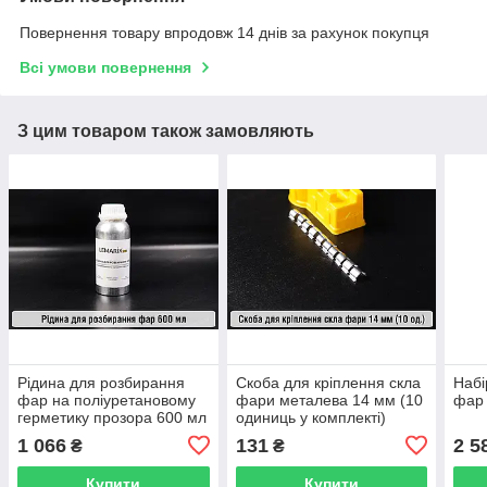
Повернення товару впродовж 14 днів за рахунок покупця
Всі умови повернення
З цим товаром також замовляють
Рідина для розбирання
Скоба для кріплення скла
Набі
фар на поліуретановому
фари металева 14 мм (10
фар 
герметику прозора 600 мл
одиниць у комплекті)
1 066
131
2 5
₴
₴
Купити
Купити