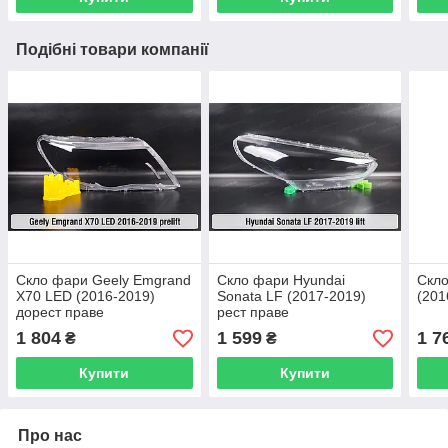
Подібні товари компанії
Скло фари Geely Emgrand
Скло фари Hyundai
Скло
X70 LED (2016-2019)
Sonata LF (2017-2019)
(201
дорест праве
рест праве
1 804
1 599
1 7
₴
₴
Купити
Купити
Про нас