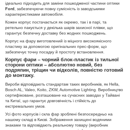
ідеально підходить для заміни пошкодженої частини оптики
Ford
, забезпечуючи повну сумісність із заводськими
характеристиками автомобіля.
Кожен корпус постачається як окремо, так і в парі, та
ретельно пакується у декілька шарів захисної плівки, що
гарантує безпечну доставку без жодних пошкоджень.
Корпус на фару виготовлений із міцного високоякісного
пластику за допомогою оригінальних прес-форм, що
забезпечує точну посадку й простоту встановлення.
Корпус фари – чорний блок-пластик із тильної
сторони оптики – абсолютно новий, без
подряпин, тріщин чи відколів, повністю готовий
до монтажу.
Вироби відповідають стандартам таких виробників, як Hella,
Bosch AL, Valeo, Koito, ZKW, Automotive Lighting. Виробництво
сертифіковане, розташоване на сучасних заводах у Тайвані
та Китаї, що гарантує довговічність і стійкість до
екстремальних умов.
Усі фото корпусів і скла фар зроблені безпосередньо на
нашому складі в Києві. Зображення захищені водяними
знаками та відповідають реальному товару (виробник