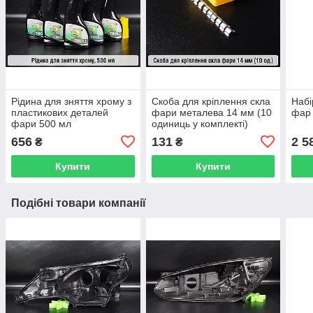
Рідина для зняття хрому з
Скоба для кріплення скла
Набі
пластикових деталей
фари металева 14 мм (10
фар 
фари 500 мл
одиниць у комплекті)
656
131
2 5
₴
₴
Купити
Купити
Подібні товари компанії