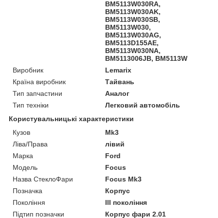
BM5113W030RA,
BM5113W030AK,
BM5113W030SB,
BM5113W030,
BM5113W030AG,
BM5113D155AE,
BM5113W030NA,
BM5113006JB, BM5113W
Виробник
Lemarix
Країна виробник
Тайвань
Тип запчастини
Аналог
Тип техніки
Легковий автомобіль
Користувальницькі характеристики
Кузов
Mk3
Ліва/Права
лівий
Марка
Ford
Мoдель
Focus
Назва СтеклоФари
Focus Mk3
Позначка
Корпус
Покоління
III покоління
Підтип позначки
Корпус фари 2.01