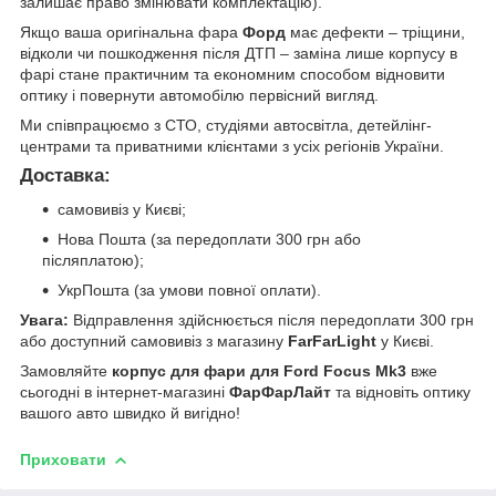
залишає право змінювати комплектацію).
Якщо ваша оригінальна фара
Форд
має дефекти – тріщини,
відколи чи пошкодження після ДТП – заміна лише корпусу в
фарі стане практичним та економним способом відновити
оптику і повернути автомобілю первісний вигляд.
Ми співпрацюємо з СТО, студіями автосвітла, детейлінг-
центрами та приватними клієнтами з усіх регіонів України.
Доставка:
самовивіз у Києві;
Нова Пошта (за передоплати 300 грн або
післяплатою);
УкрПошта (за умови повної оплати).
Увага:
Відправлення здійснюється після передоплати 300 грн
або доступний самовивіз з магазину
FarFarLight
у Києві.
Замовляйте
корпус для фари для Ford Focus Mk3
вже
сьогодні в інтернет-магазині
ФарФарЛайт
та відновіть оптику
вашого авто швидко й вигідно!
Приховати