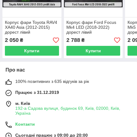
Корпус фари Toyota RAV4
Корпус фари Ford Focus
Корп
XA40 Asia (2012-2015)
Mk4 LED (2018-2022)
Mk5 
дорест лівий
дорест лівий
доре
2 050
2 788
2 0
₴
₴
Купити
Купити
Про нас
100% позитивних з 635 відгуків за рік
Працює з 31.12.2019
м. Київ
192-а Садова вулиця, будинок 69, Київ, 02000, Київ,
Україна
Контакти
Сьогодні працює з 09:00 до 20:00