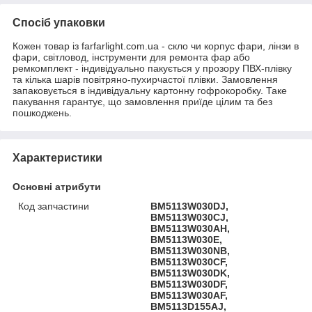
Спосіб упаковки
Кожен товар із farfarlight.com.ua - скло чи корпус фари, лінзи в
фари, світловод, інструменти для ремонта фар або
ремкомплект - індивідуально пакується у прозору ПВХ-плівку
та кілька шарів повітряно-пухирчастої плівки. Замовлення
запаковується в індивідуальну картонну гофрокоробку. Таке
пакування гарантує, що замовлення приїде цілим та без
пошкоджень.
Характеристики
Основні атрибути
Код запчастини
BM5113W030DJ,
BM5113W030CJ,
BM5113W030AH,
BM5113W030E,
BM5113W030NB,
BM5113W030CF,
BM5113W030DK,
BM5113W030DF,
BM5113W030AF,
BM5113D155AJ,