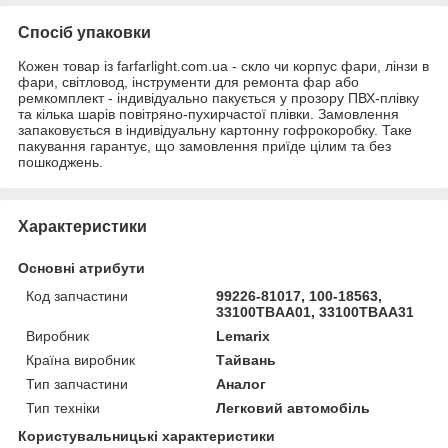
Спосіб упаковки
Кожен товар із farfarlight.com.ua - скло чи корпус фари, лінзи в
фари, світловод, інструменти для ремонта фар або
ремкомплект - індивідуально пакується у прозору ПВХ-плівку
та кілька шарів повітряно-пухирчастої плівки. Замовлення
запаковується в індивідуальну картонну гофрокоробку. Таке
пакування гарантує, що замовлення приїде цілим та без
пошкоджень.
Характеристики
Основні атрибути
Код запчастини
99226-81017, 100-18563,
33100TBAA01, 33100TBAA31
Виробник
Lemarix
Країна виробник
Тайвань
Тип запчастини
Аналог
Тип техніки
Легковий автомобіль
Користувальницькі характеристики