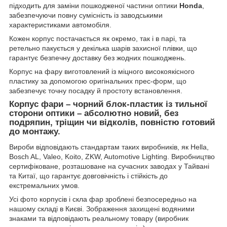
підходить для заміни пошкодженої частини оптики
Honda
,
забезпечуючи повну сумісність із заводськими
характеристиками автомобіля.
Кожен корпус постачається як окремо, так і в парі, та
ретельно пакується у декілька шарів захисної плівки, що
гарантує безпечну доставку без жодних пошкоджень.
Корпус на фару виготовлений із міцного високоякісного
пластику за допомогою оригінальних прес-форм, що
забезпечує точну посадку й простоту встановлення.
Корпус фари – чорний блок-пластик із тильної
сторони оптики – абсолютно новий, без
подряпин, тріщин чи відколів, повністю готовий
до монтажу.
Вироби відповідають стандартам таких виробників, як Hella,
Bosch AL, Valeo, Koito, ZKW, Automotive Lighting. Виробництво
сертифіковане, розташоване на сучасних заводах у Тайвані
та Китаї, що гарантує довговічність і стійкість до
екстремальних умов.
Усі фото корпусів і скла фар зроблені безпосередньо на
нашому складі в Києві. Зображення захищені водяними
знаками та відповідають реальному товару (виробник