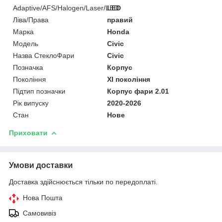
Adaptive/AFS/Halogen/Laser/LED
LED
Ліва/Права
правий
Марка
Honda
Мoдель
Civic
Назва СтеклоФари
Civic
Позначка
Корпус
Покоління
XI покоління
Підтип позначки
Корпус фари 2.01
Рік випуску
2020-2026
Стан
Нове
Приховати
Умови доставки
Доставка здійснюється тільки по передоплаті.
Нова Пошта
Самовивіз