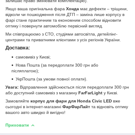
залишає право змінювати комплектацію).
Якщо ваша оригінальна фара
Хонда
має дефекти – тріщини,
відколи чи пошкодження після ДТП – заміна лише корпусу в
фарі стане практичним та економним способом відновити
оптику і повернути автомобілю первісний вигляд.
Ми співпрацюємо з СТО, студіями автосвітла, детейлінг-
центрами та приватними клієнтами з усіх регіонів України.
Доставка:
самовивіз у Києві;
Нова Пошта (за передоплати 300 грн або
післяплатою);
УкрПошта (за умови повної оплати).
Увага:
Відправлення здійснюється після передоплати 300 грн
або доступний самовивіз з магазину
FarFarLight
у Києві.
Замовляйте
корпус для фари для Honda Civic LED
вже
сьогодні в інтернет-магазині
ФарФарЛайт
та відновіть оптику
вашого авто швидко й вигідно!
Приховати