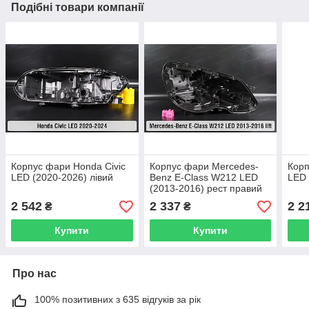
Подібні товари компанії
Корпус фари Honda Civic
Корпус фари Mercedes-
Корп
LED (2020-2026) лівий
Benz E-Class W212 LED
LED 
(2013-2016) рест правий
2 542
2 337
2 2
₴
₴
Купити
Купити
Про нас
100% позитивних з 635 відгуків за рік