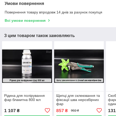
Умови повернення
Повернення товару впродовж 14 днів за рахунок покупця
Всі умови повернення
З цим товаром також замовляють
Рідина для полірування
Щипці для склеювання та
Скоб
фар блакитна 800 мл
фіксації шва нерозбірних
фари
фар
один
1 107
857
131
₴
₴
902 ₴