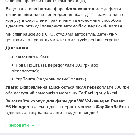
залишає право змінювати комплектацію).
Якщо ваша оригінальна фара
Фольксваген
має дефекти –
тріщини, відколи чи пошкодження після ДТП – заміна лише
корпусу в фарі стане практичним та економним способом
відновити оптику і повернути автомобілю первісний вигляд.
Ми співпрацюємо з СТО, студіями автосвітла, детейлінг-
центрами та приватними клієнтами з усіх регіонів України.
Доставка:
самовивіз у Києві;
Нова Пошта (за передоплати 300 грн або
післяплатою);
УкрПошта (за умови повної оплати).
Увага:
Відправлення здійснюється після передоплати 300 грн
або доступний самовивіз з магазину
FarFarLight
у Києві.
Замовляйте
корпус для фари для VW Volkswagen Passat
B6 Halogen
вже сьогодні в інтернет-магазині
ФарФарЛайт
та
відновіть оптику вашого авто швидко й вигідно!
Приховати