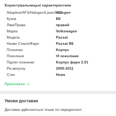
Користувальницькі характеристики
Adaptive/AFS/Halogen/Laser/LED
Halogen
Кузов
B6
Ліва/Права
правий
Марка
Volkswagen
Мoдель
Passat
Назва СтеклоФари
Passat B6
Позначка
Корпус
Покоління
VI покоління
Підтип позначки
Корпус фари 2.01
Рік випуску
2005-2011
Стан
Нове
Приховати
Умови доставки
Доставка здійснюється тільки по передоплаті.