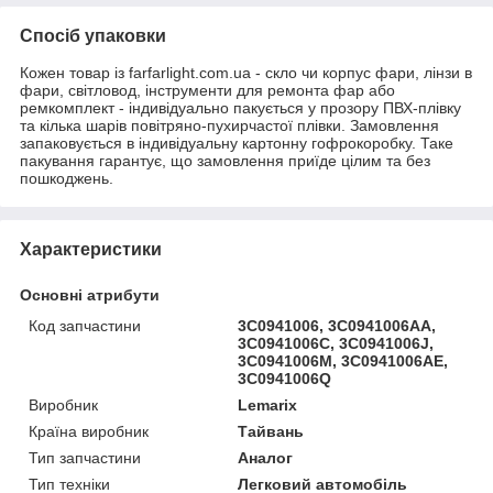
Спосіб упаковки
Кожен товар із farfarlight.com.ua - скло чи корпус фари, лінзи в
фари, світловод, інструменти для ремонта фар або
ремкомплект - індивідуально пакується у прозору ПВХ-плівку
та кілька шарів повітряно-пухирчастої плівки. Замовлення
запаковується в індивідуальну картонну гофрокоробку. Таке
пакування гарантує, що замовлення приїде цілим та без
пошкоджень.
Характеристики
Основні атрибути
Код запчастини
3C0941006, 3C0941006AA,
3C0941006C, 3C0941006J,
3C0941006M, 3C0941006AE,
3C0941006Q
Виробник
Lemarix
Країна виробник
Тайвань
Тип запчастини
Аналог
Тип техніки
Легковий автомобіль