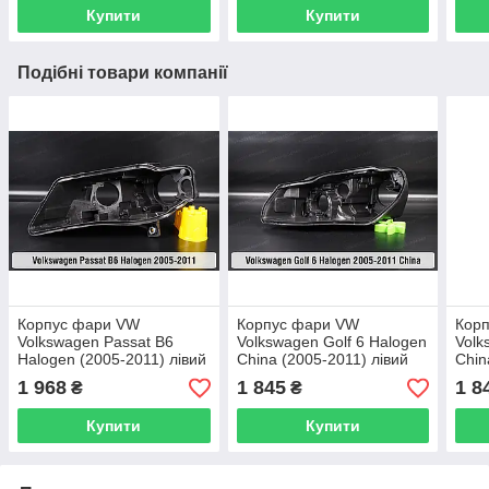
Купити
Купити
Подібні товари компанії
Корпус фари VW
Корпус фари VW
Кор
Volkswagen Passat B6
Volkswagen Golf 6 Halogen
Volk
Halogen (2005-2011) лівий
China (2005-2011) лівий
Chin
1 968
1 845
1 8
₴
₴
Купити
Купити