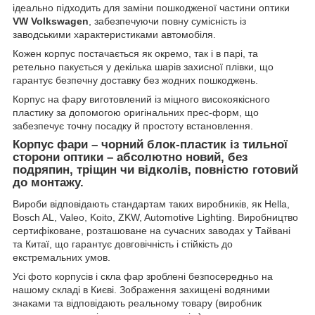
ідеально підходить для заміни пошкодженої частини оптики
VW Volkswagen
, забезпечуючи повну сумісність із
заводськими характеристиками автомобіля.
Кожен корпус постачається як окремо, так і в парі, та
ретельно пакується у декілька шарів захисної плівки, що
гарантує безпечну доставку без жодних пошкоджень.
Корпус на фару виготовлений із міцного високоякісного
пластику за допомогою оригінальних прес-форм, що
забезпечує точну посадку й простоту встановлення.
Корпус фари – чорний блок-пластик із тильної
сторони оптики – абсолютно новий, без
подряпин, тріщин чи відколів, повністю готовий
до монтажу.
Вироби відповідають стандартам таких виробників, як Hella,
Bosch AL, Valeo, Koito, ZKW, Automotive Lighting. Виробництво
сертифіковане, розташоване на сучасних заводах у Тайвані
та Китаї, що гарантує довговічність і стійкість до
екстремальних умов.
Усі фото корпусів і скла фар зроблені безпосередньо на
нашому складі в Києві. Зображення захищені водяними
знаками та відповідають реальному товару (виробник