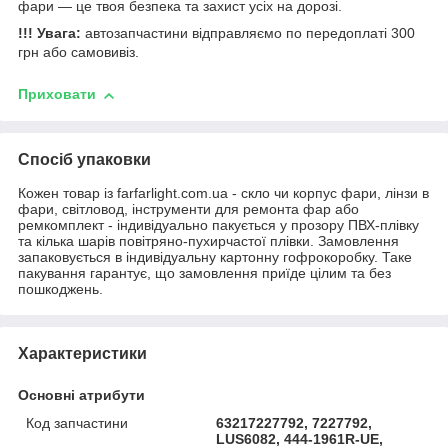
фари — це твоя безпека та захист усіх на дорозі.
!!! Увага:
автозапчастини відправляємо по передоплаті 300
грн або самовивіз.
Приховати
Спосіб упаковки
Кожен товар із farfarlight.com.ua - скло чи корпус фари, лінзи в
фари, світловод, інструменти для ремонта фар або
ремкомплект - індивідуально пакується у прозору ПВХ-плівку
та кілька шарів повітряно-пухирчастої плівки. Замовлення
запаковується в індивідуальну картонну гофрокоробку. Таке
пакування гарантує, що замовлення приїде цілим та без
пошкоджень.
Характеристики
Основні атрибути
Код запчастини
63217227792, 7227792,
LUS6082, 444-1961R-UE,