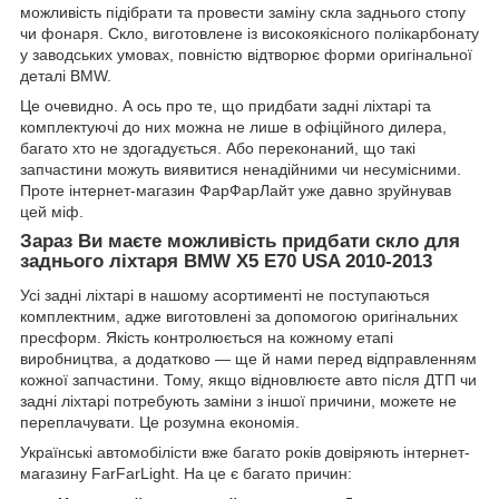
можливість підібрати та провести заміну скла заднього стопу
чи фонаря. Скло, виготовлене із високоякісного полікарбонату
у заводських умовах, повністю відтворює форми оригінальної
деталі BMW.
Це очевидно. А ось про те, що придбати задні ліхтарі та
комплектуючі до них можна не лише в офіційного дилера,
багато хто не здогадується. Або переконаний, що такі
запчастини можуть виявитися ненадійними чи несумісними.
Проте інтернет-магазин ФарФарЛайт уже давно зруйнував
цей міф.
Зараз Ви маєте можливість придбати
скло для
заднього ліхтаря BMW X5 E70 USA 2010-2013
Усі задні ліхтарі в нашому асортименті не поступаються
комплектним, адже виготовлені за допомогою оригінальних
пресформ. Якість контролюється на кожному етапі
виробництва, а додатково — ще й нами перед відправленням
кожної запчастини. Тому, якщо відновлюєте авто після ДТП чи
задні ліхтарі потребують заміни з іншої причини, можете не
переплачувати. Це розумна економія.
Українські автомобілісти вже багато років довіряють інтернет-
магазину FarFarLight. На це є багато причин: