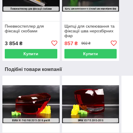
Пневмостеплер для
Щипці для склеювання та
фіксації скобами
фіксації шва нерозбірних
фар
3 854
857
₴
₴
902 ₴
Купити
Купити
Подібні товари компанії