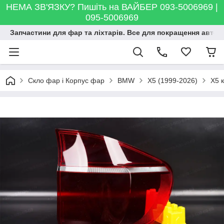
НЕМА ЗВ'ЯЗКУ? Пишіть на ВАЙБЕР 093-5006969 |
095-5006969
Запчастини для фар та ліхтарів. Все для покращення автосві
Скло фар і Корпус фар
BMW
X5 (1999-2026)
X5 