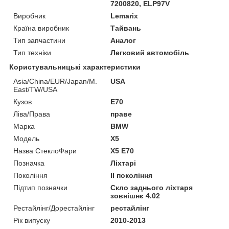
7200820, ELP97V
Виробник
Lemarix
Країна виробник
Тайвань
Тип запчастини
Аналог
Тип техніки
Легковий автомобіль
Користувальницькі характеристики
Asia/China/EUR/Japan/M.
USA
East/TW/USA
Кузов
E70
Ліва/Права
праве
Марка
BMW
Мoдель
X5
Назва СтеклоФари
X5 E70
Позначка
Ліхтарі
Покоління
II покоління
Підтип позначки
Скло заднього ліхтаря
зовнішнє 4.02
Рестайлінг/Дорестайлінг
рестайлінг
Рік випуску
2010-2013