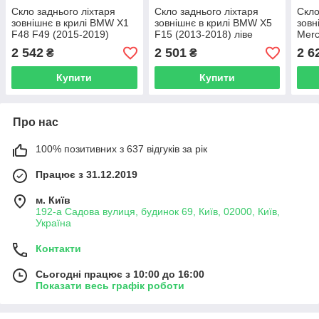
Скло заднього ліхтаря
Скло заднього ліхтаря
Скло
зовнішнє в крилі BMW X1
зовнішнє в крилі BMW X5
зовн
F48 F49 (2015-2019)
F15 (2013-2018) ліве
Merc
дорест праве
X166
2 542
2 501
2 6
₴
₴
пра
Купити
Купити
Про нас
100% позитивних з 637 відгуків за рік
Працює з 31.12.2019
м. Київ
192-а Садова вулиця, будинок 69, Київ, 02000, Київ,
Україна
Контакти
Сьогодні працює з 10:00 до 16:00
Показати весь графік роботи