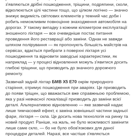
з'являються дрібні пошкодження, тріщини, подряпини, сколи,
відколюються цілі частини тощо, що цілком логічно — значно
знижує видимість світлових елементів у темний час доби і
робить неможливим повноцінне знаходження автомобіля на
дорогах. У такому випадку з кожним кілометром експлуатації
зношеного ліхтаря — все очевидніше постає питання
проведення його реставрації або заміни. Однак не завжди
шляхом полірування — як пропонують більшість майстрів на
сервісах, вдається прибрати з поверхні ліхтаря усі
пошкодження та відновити заводські характеристики, як
наприклад — у процесі відновлення можуть з'явитися досить
глибокі тріщини, що призводить до значного дорожчого
ремонту.
Зазвичай задній ліхтар
БМВ Х5 Е70
окрім природного
старіння, отримує пошкодження при аваріях. Це призводить
до появи тріщин, що вважається вже справжньою проблемою,
яка у разі невчасної локалізації призводить до заміни всієї
деталі. Альтернативою відновленню — яке зазвичай надає
лише тимчасовий ефект, є заміна зовнішньої частини задньої
фари, ліхтаря — скла. Це досить нова технологія на ринку та
новий продукт. Раніше, на жаль, не було можливості замінити
лише саме скло, — бо не було обов'язкових для даної
процедури деталей. Наразі, все частіше з'являється