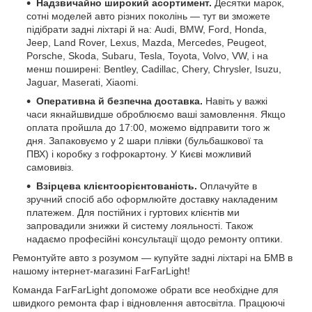
Надзвичайно широкий асортимент.
Десятки марок,
сотні моделей авто різних поколінь — тут ви зможете
підібрати задні ліхтарі й на: Audi, BMW, Ford, Honda,
Jeep, Land Rover, Lexus, Mazda, Mercedes, Peugeot,
Porsche, Skoda, Subaru, Tesla, Toyota, Volvo, VW, і на
менш поширені: Bentley, Cadillac, Chery, Chrysler, Isuzu,
Jaguar, Maserati, Xiaomi.
Оперативна й безпечна доставка.
Навіть у важкі
часи якнайшвидше оброблюємо ваші замовлення. Якщо
оплата пройшла до 17:00, можемо відправити того ж
дня. Запаковуємо у 2 шари плівки (бульбашкової та
ПВХ) і коробку з гофрокартону. У Києві можливий
самовивіз.
Взірцева клієнтоорієнтованість.
Оплачуйте в
зручний спосіб або оформлюйте доставку накладеним
платежем. Для постійних і гуртових клієнтів ми
запровадили знижки й систему лояльності. Також
надаємо професійні консультації щодо ремонту оптики.
Ремонтуйте авто з розумом — купуйте задні ліхтарі на БМВ в
нашому інтернет-магазині FarFarLight!
Команда FarFarLight допоможе обрати все необхідне для
швидкого ремонта фар і відновлення автосвітла. Працюючі