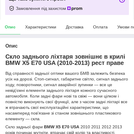
Замовлення під захистом
Опис
Характеристики
Доставка
Оплата
Умови п
Опис
Скло заднього ліхтаря зовнішнє в крилі
BMW X5 E70 USA (2010-2013) рест праве
Від справності задньої оптики вашого БМВ залежить безпека
усіх на дорозі. Стоп-сигнал, габаритне світло, сигнал заднього
ходу, поворотники, сигнал аварійної зупинки — все це
невід'ємні елементи заднього ліхтаря кожного сучасного
автомобіля. Коли задні фари нові та свіжі — вони цілком і
повністю виконують свої функції, але з часом задні ліхтарі все
ж втрачають свої експлуатаційні характеристики, що
насамперед пов'язане зі станом зовнішнього пластикового
елементу — скла.
Скло задньої фари
BMW X5 E70 USA
2010 2011 2012 2013
років починає мутніти, втрачає свій колір та властивості,