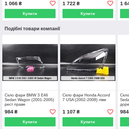
1 066
1 722
1 6
₴
₴
Купити
Купити
Подібні товари компанії
Скло фари BMW 3 E46
Скло фари Honda Accord
Скл
Sedan Wagon (2001-2005)
7 USA (2002-2008) ліве
Seda
рест праве
доре
984
1 107
984
₴
₴
Купити
Купити