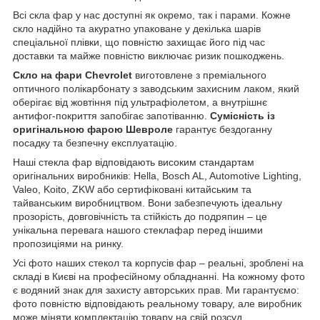
Всі скла фар у нас доступні як окремо, так і парами. Кожне
скло надійно та акуратно упаковане у декілька шарів
спеціальної плівки, що повністю захищає його під час
доставки та майже повністю виключає ризик пошкоджень.
Скло на фари Chevrolet
виготовлене з преміального
оптичного полікарбонату з заводським захисним лаком, який
оберігає від жовтіння під ультрафіолетом, а внутрішнє
антифог-покриття запобігає запотіванню.
Сумісність із
оригінальною фарою Шевроле
гарантує бездоганну
посадку та безпечну експлуатацію.
Наші стекла фар відповідають високим стандартам
оригінальних виробників: Hella, Bosch AL, Automotive Lighting,
Valeo, Koito, ZKW або сертифіковані китайським та
тайванським виробництвом. Вони забезпечують ідеальну
прозорість, довговічність та стійкість до подряпин – це
унікальна перевага нашого стеклафар перед іншими
пропозиціями на ринку.
Усі фото наших стекол та корпусів фар – реальні, зроблені на
складі в Києві на професійному обладнанні. На кожному фото
є водяний знак для захисту авторських прав. Ми гарантуємо:
фото повністю відповідають реальному товару, але виробник
може міняти комплектацію товару на свій розсуд.