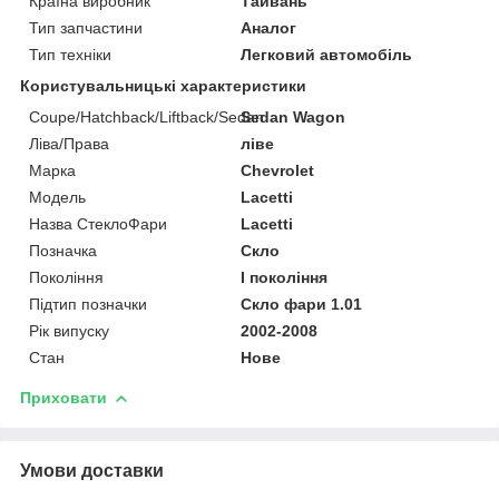
Країна виробник
Тайвань
Тип запчастини
Аналог
Тип техніки
Легковий автомобіль
Користувальницькі характеристики
Coupe/Hatchback/Liftback/Sedan
Sedan Wagon
Ліва/Права
ліве
Марка
Chevrolet
Мoдель
Lacetti
Назва СтеклоФари
Lacetti
Позначка
Скло
Покоління
I покоління
Підтип позначки
Скло фари 1.01
Рік випуску
2002-2008
Стан
Нове
Приховати
Умови доставки