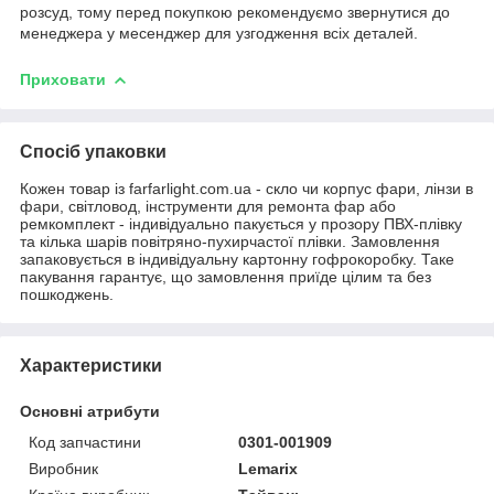
розсуд, тому перед покупкою рекомендуємо звернутися до
менеджера у месенджер для узгодження всіх деталей.
Приховати
Спосіб упаковки
Кожен товар із farfarlight.com.ua - скло чи корпус фари, лінзи в
фари, світловод, інструменти для ремонта фар або
ремкомплект - індивідуально пакується у прозору ПВХ-плівку
та кілька шарів повітряно-пухирчастої плівки. Замовлення
запаковується в індивідуальну картонну гофрокоробку. Таке
пакування гарантує, що замовлення приїде цілим та без
пошкоджень.
Характеристики
Основні атрибути
Код запчастини
0301-001909
Виробник
Lemarix