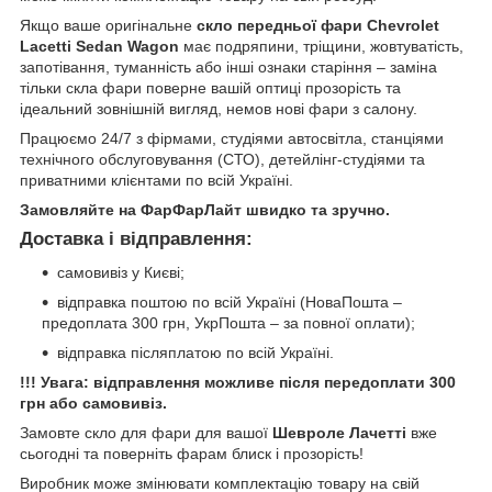
Якщо ваше оригінальне
скло передньої фари Chevrolet
Lacetti Sedan Wagon
має подряпини, тріщини, жовтуватість,
запотівання, туманність або інші ознаки старіння – заміна
тільки скла фари поверне вашій оптиці прозорість та
ідеальний зовнішній вигляд, немов нові фари з салону.
Працюємо 24/7 з фірмами, студіями автосвітла, станціями
технічного обслуговування (СТО), детейлінг-студіями та
приватними клієнтами по всій Україні.
Замовляйте на ФарФарЛайт швидко та зручно.
Доставка і відправлення:
самовивіз у Києві;
відправка поштою по всій Україні (НоваПошта –
предоплата 300 грн, УкрПошта – за повної оплати);
відправка післяплатою по всій Україні.
!!! Увага: відправлення можливе після передоплати 300
грн або самовивіз.
Замовте скло для фари для вашої
Шевроле Лачетті
вже
сьогодні та поверніть фарам блиск і прозорість!
Виробник може змінювати комплектацію товару на свій