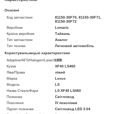
Основні
Код запчастини
81150-30F70, 81150-30F71,
81150-30F72
Виробник
Lemarix
Країна виробник
Тайвань
Тип запчастини
Аналог
Тип техніки
Легковий автомобіль
Користувальницькі характеристики
Adaptive/AFS/Halogen/Laser/LED
LED
Кузов
XF40 LS460
Ліва/Права
лівий
Марка
Lexus
Мoдель
LS
Назва СтеклоФари
LS XF40 LS460
Позначка
Світловод
Покоління
IV покоління
Підтип позначки
Світловод LED 3.04