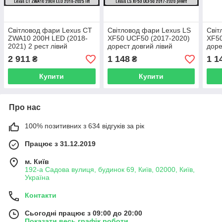
Світловод фари Lexus CT
Світловод фари Lexus LS
Світ
ZWA10 200H LED (2018-
XF50 UCF50 (2017-2020)
XF50
2021) 2 рест лівий
дорест довгий лівий
доре
2 911
1 148
1 1
₴
₴
Купити
Купити
Про нас
100% позитивних з 634 відгуків за рік
Працює з 31.12.2019
м. Київ
192-а Садова вулиця, будинок 69, Київ, 02000, Київ,
Україна
Контакти
Сьогодні працює з 09:00 до 20:00
Показати весь графік роботи