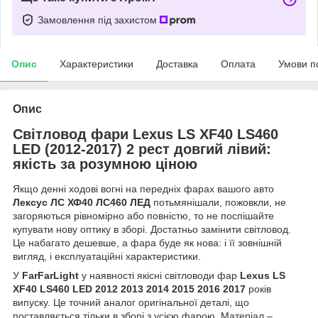
Замовлення під захистом
Опис
Характеристики
Доставка
Оплата
Умови п
Опис
Світловод фари Lexus LS XF40 LS460
LED (2012-2017) 2 рест довгий лівий:
якість за розумною ціною
Якщо денні ходові вогні на передніх фарах вашого авто
Лексус ЛС ХФ40 ЛС460 ЛЕД
потьмянішали, пожовкли, не
загоряються рівномірно або повністю, то не поспішайте
купувати нову оптику в зборі. Достатньо замінити світловод.
Це набагато дешевше, а фара буде як нова: і її зовнішній
вигляд, і експлуатаційні характеристики.
У
FarFarLight
у наявності якісні світловоди фар
Lexus LS
XF40 LS460 LED 2012 2013 2014 2015 2016 2017
років
випуску. Це точний аналог оригінальної деталі, що
поставляється тільки в зборі з усією фарою. Матеріал –