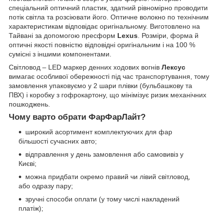
спеціальний оптичний пластик, здатний рівномірно проводити
потік світла та розсіювати його. Оптичне волокно по технічним
характеристикам відповідає оригінальному. Виготовлено на
Тайвані за допомогою пресформ
Lexus
. Розміри, форма й
оптичні якості повністю відповідні оригінальним і на 100 %
сумісні з іншими компонентами.
Світловод – LED маркер денних ходових вогнів
Лексус
вимагає особливої обережності під час транспортування, тому
замовлення упаковуємо у 2 шари плівки (бульбашкову та
ПВХ) і коробку з гофрокартону, що мінімізує ризик механічних
пошкоджень.
Чому варто обрати ФарФарЛайт?
широкий асортимент комплектуючих для фар
більшості сучасних авто;
відправлення у день замовлення або самовивіз у
Києві;
можна придбати окремо правий чи лівий світловод,
або одразу пару;
зручні способи оплати (у тому числі накладений
платіж);