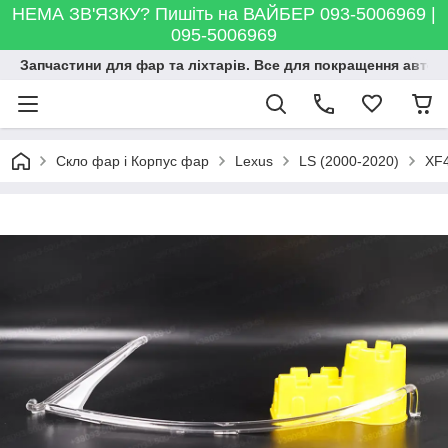
НЕМА ЗВ'ЯЗКУ? Пишіть на ВАЙБЕР 093-5006969 |
095-5006969
Запчастини для фар та ліхтарів. Все для покращення автосві
Скло фар і Корпус фар
Lexus
LS (2000-2020)
XF4