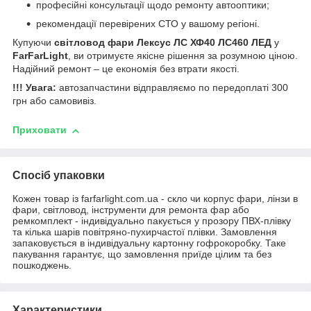
професійні консультації щодо ремонту автооптики;
рекомендації перевірених СТО у вашому регіоні.
Купуючи
світловод фари Лексус ЛС ХФ40 ЛС460 ЛЕД
у
FarFarLight
, ви отримуєте якісне рішення за розумною ціною.
Надійний ремонт – це економія без втрати якості.
!!! Увага:
автозапчастини відправляємо по передоплаті 300
грн або самовивіз.
Приховати
Спосіб упаковки
Кожен товар із farfarlight.com.ua - скло чи корпус фари, лінзи в
фари, світловод, інструменти для ремонта фар або
ремкомплект - індивідуально пакується у прозору ПВХ-плівку
та кілька шарів повітряно-пухирчастої плівки. Замовлення
запаковується в індивідуальну картонну гофрокоробку. Таке
пакування гарантує, що замовлення приїде цілим та без
пошкоджень.
Характеристики