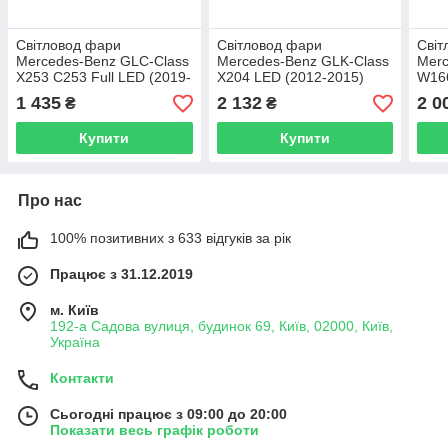
Світловод фари
Світловод фари
Світ
Mercedes-Benz GLC-Class
Mercedes-Benz GLK-Class
Merc
X253 C253 Full LED (2019-
X204 LED (2012-2015)
W166
2023) рест довгий верхній
рест лівий
доре
1 435
2 132
2 0
₴
₴
правий
Купити
Купити
Про нас
100% позитивних з 633 відгуків за рік
Працює з 31.12.2019
м. Київ
192-а Садова вулиця, будинок 69, Київ, 02000, Київ,
Україна
Контакти
Сьогодні працює з 09:00 до 20:00
Показати весь графік роботи