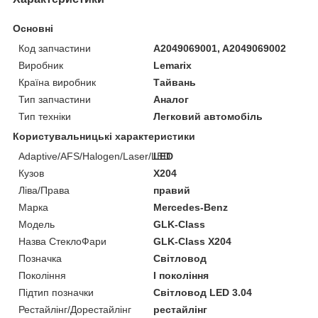
Основні
Код запчастини
A2049069001, A2049069002
Виробник
Lemarix
Країна виробник
Тайвань
Тип запчастини
Аналог
Тип техніки
Легковий автомобіль
Користувальницькі характеристики
Adaptive/AFS/Halogen/Laser/LED
LED
Кузов
X204
Ліва/Права
правий
Марка
Mercedes-Benz
Мoдель
GLK-Class
Назва СтеклоФари
GLK-Class X204
Позначка
Світловод
Покоління
I покоління
Підтип позначки
Світловод LED 3.04
Рестайлінг/Дорестайлінг
рестайлінг