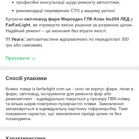
професійні консультації щодо ремонту автооптики;
рекомендації перевірених СТО у вашому регіоні.
Купуючи
світловод фари Мерседес ГЛК-Клас Ікс204 ЛЕД
у
FarFarLight
, ви отримуєте якісне рішення за розумною ціною.
Надійний ремонт – це економія без втрати якості.
!!! Увага:
автозапчастини відправляємо по передоплаті 300
грн або самовивіз.
Приховати
Спосіб упаковки
Кожен товар із farfarlight.com.ua - скло чи корпус фари, лінзи в
фари, світловод, інструменти для ремонта фар або
ремкомплект - індивідуально пакується у прозору ПВХ-плівку
та кілька шарів повітряно-пухирчастої плівки. Замовлення
запаковується в індивідуальну картонну гофрокоробку. Таке
пакування гарантує, що замовлення приїде цілим та без
пошкоджень.
Характеристики