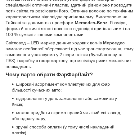
спеціальний оптичний пластик, здатний рівномірно проводити
потік світла та розсіювати його. Оптичне волокно по технічним
характеристикам відповідає оригінальному. Виготовлено на
Тайвані за допомогою пресформ
Mercedes-Benz
. Розміри,
форма й оптичні якості повністю відповідні оригінальним і на
100 % сумісні з іншими компонентами.
Світловод – LED маркер денних ходових вогнів
Мерседес
вимагає особливої обережності під час транспортування, тому
замовлення упаковуємо у 2 шари плівки (бульбашкову та
ПВХ) і коробку з гофрокартону, що мінімізує ризик механічних
пошкоджень.
Чому варто обрати ФарФарЛайт?
широкий асортимент комплектуючих для фар
більшості сучасних авто;
відправлення у день замовлення або самовивіз у
Києві;
можна придбати окремо правий чи лівий світловод,
або одразу пару;
зручні способи оплати (у тому числі накладений
платіж);