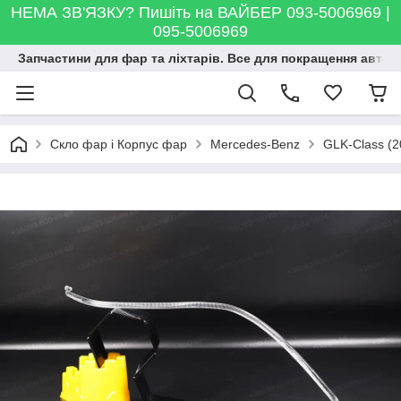
НЕМА ЗВ'ЯЗКУ? Пишіть на ВАЙБЕР 093-5006969 |
095-5006969
Запчастини для фар та ліхтарів. Все для покращення автосві
Скло фар і Корпус фар
Mercedes-Benz
GLK-Class (2