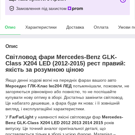
Замовлення під захистом
Опис
Характеристики
Доставка
Оплата
Умови п
Опис
Світловод фари Mercedes-Benz GLK-
Class X204 LED (2012-2015) рест правий:
якість за розумною ціною
Якщо денні ходові вогні на передніх фарах вашого авто
Мерседес ГЛК-Клас Ікс204 ЛЕД
потьмянішали, пожовкли, не
загоряються рівномірно або повністю, то не поспішайте
купувати нову оптику в зборі. Достатньо замінити світловод.
Це набагато дешевше, а фара буде як нова: і її зовнішній
вигляд, і експлуатаційні характеристики.
У
FarFarLight
у наявності якісні світловоди фар
Mercedes-
Benz GLK-Class X204 LED 2012 2013 2014 2015
років
випуску. Це точний аналог оригінальної деталі, що
поставляється тільки в зборі з усією фарою. Матеріал –