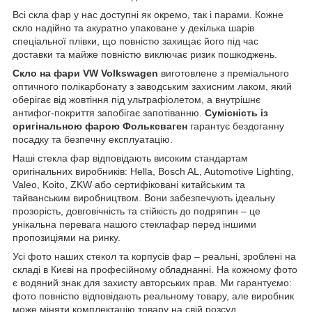
Всі скла фар у нас доступні як окремо, так і парами. Кожне
скло надійно та акуратно упаковане у декілька шарів
спеціальної плівки, що повністю захищає його під час
доставки та майже повністю виключає ризик пошкоджень.
Скло на фари VW Volkswagen
виготовлене з преміального
оптичного полікарбонату з заводським захисним лаком, який
оберігає від жовтіння під ультрафіолетом, а внутрішнє
антифог-покриття запобігає запотіванню.
Сумісність із
оригінальною фарою Фольксваген
гарантує бездоганну
посадку та безпечну експлуатацію.
Наші стекла фар відповідають високим стандартам
оригінальних виробників: Hella, Bosch AL, Automotive Lighting,
Valeo, Koito, ZKW або сертифіковані китайським та
тайванським виробництвом. Вони забезпечують ідеальну
прозорість, довговічність та стійкість до подряпин – це
унікальна перевага нашого стеклафар перед іншими
пропозиціями на ринку.
Усі фото наших стекол та корпусів фар – реальні, зроблені на
складі в Києві на професійному обладнанні. На кожному фото
є водяний знак для захисту авторських прав. Ми гарантуємо:
фото повністю відповідають реальному товару, але виробник
може міняти комплектацію товару на свій розсуд.