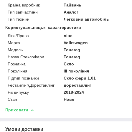
Країна виробник
Тайвань
Тип запчастини
Аналог
Тип техніки
Легковий автомобіль
Користувальницькі характеристики
Ліва/Права
ліве
Марка
Volkswagen
Мoдель
Touareg
Назва СтеклоФари
Touareg
Позначка
Скло
Покоління
III покоління
Підтип позначки
Скло фари 1.01
Рестайлінг/Дорестайлінг
дорестайлінг
Рік випуску
2018-2024
Стан
Нове
Приховати
Умови доставки