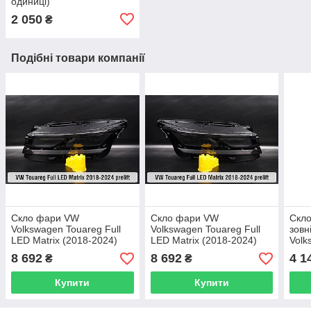
одиниці)
2 050
₴
Подібні товари компанії
Скло фари VW
Скло фари VW
Скло
Volkswagen Touareg Full
Volkswagen Touareg Full
зовн
LED Matrix (2018-2024)
LED Matrix (2018-2024)
Volk
дорест ліве
дорест праве
LED 
8 692
8 692
4 1
₴
₴
ліве
Купити
Купити