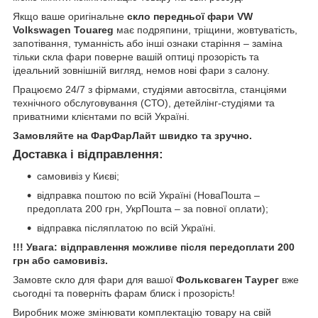
Якщо ваше оригінальне
скло передньої фари VW
Volkswagen Touareg
має подряпини, тріщини, жовтуватість,
запотівання, туманність або інші ознаки старіння – заміна
тільки скла фари поверне вашій оптиці прозорість та
ідеальний зовнішній вигляд, немов нові фари з салону.
Працюємо 24/7 з фірмами, студіями автосвітла, станціями
технічного обслуговування (СТО), детейлінг-студіями та
приватними клієнтами по всій Україні.
Замовляйте на ФарФарЛайт швидко та зручно.
Доставка і відправлення:
самовивіз у Києві;
відправка поштою по всій Україні (НоваПошта –
предоплата 200 грн, УкрПошта – за повної оплати);
відправка післяплатою по всій Україні.
!!! Увага: відправлення можливе після передоплати 200
грн або самовивіз.
Замовте скло для фари для вашої
Фольксваген Таурег
вже
сьогодні та поверніть фарам блиск і прозорість!
Виробник може змінювати комплектацію товару на свій