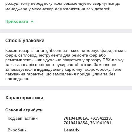
розсуд, тому перед покупкою рекомендуємо звернутися до
менеджера у месенджер для узгодження всіх деталей.
Приховати
Спосіб упаковки
Кожен товар із farfarlight.com.ua - скло чи корпус фари, лінзи в
фари, світловод, інструменти для ремонта фар або
ремкомплект - індивідуально пакується у прозору ПВХ-плівку
та кілька шарів повітряно-пухирчастої плівки. Замовлення
запаковується в індивідуальну картонну гофрокоробку. Таке
пакування гарантує, що замовлення приїде цілим та без
пошкоджень.
Характеристики
Основні атрибути
Код запчастини
761941081A, 761941113,
761941035A, 761941081
Виробник
Lemarix