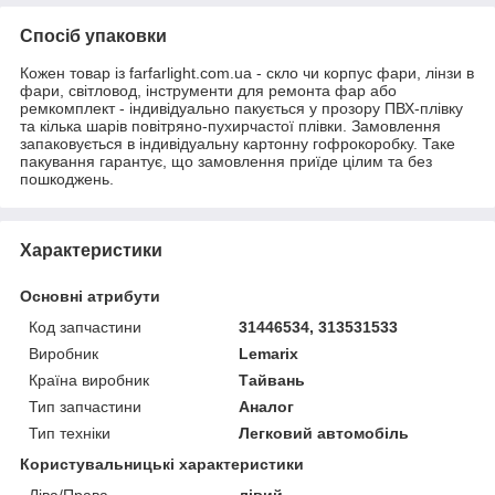
Спосіб упаковки
Кожен товар із farfarlight.com.ua - скло чи корпус фари, лінзи в
фари, світловод, інструменти для ремонта фар або
ремкомплект - індивідуально пакується у прозору ПВХ-плівку
та кілька шарів повітряно-пухирчастої плівки. Замовлення
запаковується в індивідуальну картонну гофрокоробку. Таке
пакування гарантує, що замовлення приїде цілим та без
пошкоджень.
Характеристики
Основні атрибути
Код запчастини
31446534, 313531533
Виробник
Lemarix
Країна виробник
Тайвань
Тип запчастини
Аналог
Тип техніки
Легковий автомобіль
Користувальницькі характеристики
Ліва/Права
лівий