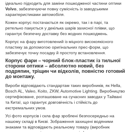
ідеально підходить для заміни пошкодженої частини оптики
Volvo
, забезпечуючи повну сумісність із заводськими
характеристиками автомобіля.
Кожен корпус постачається як окремо, так і в парі, та
ретельно пакується у декілька шарів захисної плівки, що
гарантує безпечну доставку без жодних пошкоджень.
Корпус на фару виготовлений із міцного високоякісного
пластику за допомогою оригінальних прес-форм, що
забезпечує точну посадку й простоту встановлення.
Корпус фари – чорний блок-пластик із тильної
сторони оптики – абсолютно новий, без
подряпин, тріщин чи відколів, повністю готовий
до монтажу.
Вироби відповідають стандартам таких виробників, як Hella,
Bosch AL, Valeo, Koito, ZKW, Automotive Lighting. Виробництво
сертифіковане, розташоване на сучасних заводах у Тайвані
та Китаї, що гарантує довговічність і стійкість до
екстремальних умов.
Усі фото корпусів і скла фар зроблені безпосередньо на
нашому складі в Києві. Зображення захищені водяними
знаками та відповідають реальному товару (виробник