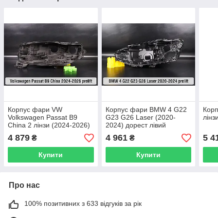
Корпус фари VW
Корпус фари BMW 4 G22
Корп
Volkswagen Passat B9
G23 G26 Laser (2020-
лінз
China 2 лінзи (2024-2026)
2024) дорест лівий
дорест лівий
4 879
4 961
5 4
₴
₴
Купити
Купити
Про нас
100% позитивних з 633 відгуків за рік