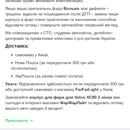
залишає право змінювати комплектацію).
Якщо ваша оригінальна фара
Вольво
має дефекти –
тріщини, відколи чи пошкодження після ДТП – заміна лише
корпусу в фарі стане практичним та економним способом
відновити оптику і повернути автомобілю первісний вигляд.
Ми співпрацюємо з СТО, студіями автосвітла, детейлінг-
центрами та приватними клієнтами з усіх регіонів України.
Доставка:
самовивіз у Києві;
Нова Пошта (за передоплати 300 грн або
післяплатою);
УкрПошта (за умови повної оплати).
Увага:
Відправлення здійснюється після передоплати 300 грн
або доступний самовивіз з магазину
FarFarLight
у Києві.
Замовляйте
корпус для фари для Volvo XC90 2 лінзи
вже
сьогодні в інтернет-магазині
ФарФарЛайт
та відновіть оптику
вашого авто швидко й вигідно!
Приховати