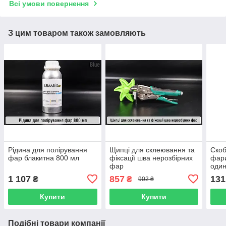
Всі умови повернення
З цим товаром також замовляють
Рідина для полірування
Щипці для склеювання та
Скоб
фар блакитна 800 мл
фіксації шва нерозбірних
фари
фар
один
1 107
857
131
₴
₴
902 ₴
Купити
Купити
Подібні товари компанії